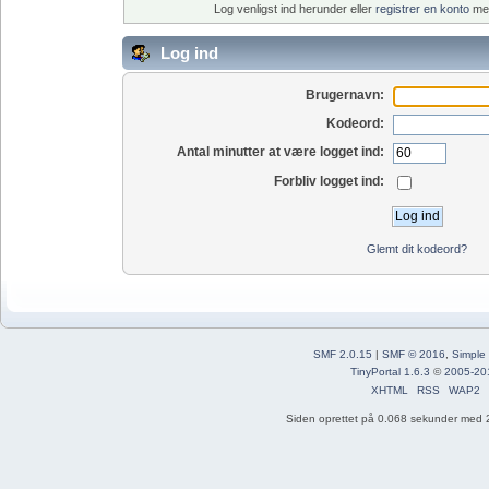
Log venligst ind herunder eller
registrer en konto
med
Log ind
Brugernavn:
Kodeord:
Antal minutter at være logget ind:
Forbliv logget ind:
Glemt dit kodeord?
SMF 2.0.15
|
SMF © 2016
,
Simple
TinyPortal 1.6.3
©
2005-20
XHTML
RSS
WAP2
Siden oprettet på 0.068 sekunder med 2