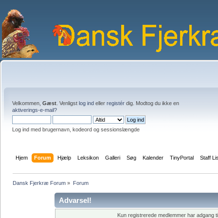
Velkommen,
Gæst
. Venligst
log ind
eller
registér
dig. Modtog du ikke en
aktiverings-e-mail?
Log ind med brugernavn, kodeord og sessionslængde
Hjem
Forum
Hjælp
Leksikon
Galleri
Søg
Kalender
TinyPortal
Staff Li
Dansk Fjerkræ Forum
»
Forum
Advarsel!
Kun registrerede medlemmer har adgang til