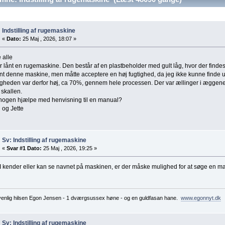
Indstilling af rugemaskine
«
Dato:
25 Maj , 2026, 18:07 »
 alle
r lånt en rugemaskine. Den består af en plastbeholder med gult låg, hvor der findes
ånt denne maskine, men måtte acceptere en høj fugtighed, da jeg ikke kunne finde ud
igheden var derfor høj, ca 70%, gennem hele processen. Der var ællinger i æggen
 skallen.
nogen hjælpe med henvisning til en manual?
 og Jette
Sv: Indstilling af rugemaskine
«
Svar #1 Dato:
25 Maj , 2026, 19:25 »
I kender eller kan se navnet på maskinen, er der måske mulighed for at søge en man
enlig hilsen Egon Jensen - 1 dværgsussex høne - og en guldfasan hane.
www.egonnyt.dk
Sv: Indstilling af rugemaskine