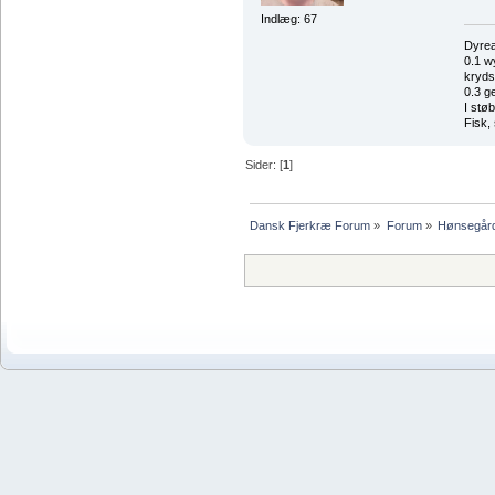
Indlæg: 67
Dyrea
0.1 w
kryds 
0.3 g
I stø
Fisk,
Sider: [
1
]
Dansk Fjerkræ Forum
»
Forum
»
Hønsegår