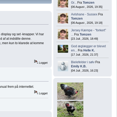
Gr...
Fra
Tomzen
[06 August , 2026, 19:35]
Avlshane - Sussex
Fra
Tomzen
[06 August , 2026, 19:18]
Jersey Kæmpe - “forkert”
 display og set -knapper. Vi har
...
Fra
Tomzen
 af at indstille denne.
[23 Juli , 2026, 18:49]
e, men kun to klarede at komme
God æglægger er blevet
en...
Fra
Helle K.
[17 Juli , 2026, 21:37]
Bielefelder i sølv
Fra
Logget
Emily K.B.
[04 Juli , 2026, 16:23]
ual frem på internettet.
Logget