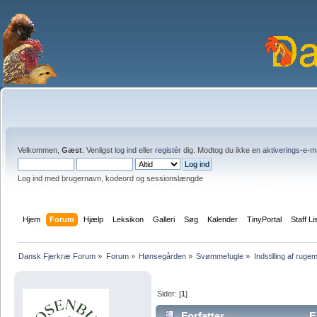
Velkommen,
Gæst
. Venligst
log ind
eller
registér
dig. Modtog du ikke en
aktiverings-e-m
Log ind med brugernavn, kodeord og sessionslængde
Hjem
Forum
Hjælp
Leksikon
Galleri
Søg
Kalender
TinyPortal
Staff Li
Dansk Fjerkræ Forum
»
Forum
»
Hønsegården
»
Svømmefugle
»
Indstilling af ruge
Sider: [
1
]
Forfatter
Em