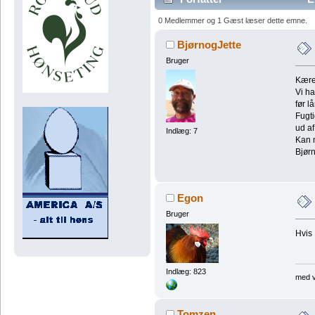
0 Medlemmer og 1 Gæst læser dette emne.
BjørnogJette
Bruger
Kære
Vi ha
før l
Fugt
ud af
Indlæg: 7
Kan 
Bjørn
Egon
Bruger
Hvis 
Indlæg: 823
med v
Tomzen