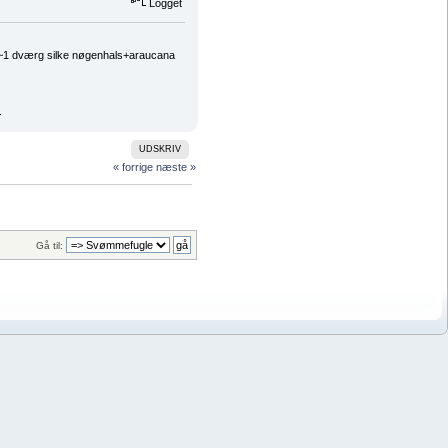
Logget
, ~1 dværg silke nøgenhals+araucana
.
UDSKRIV
« forrige
næste »
Gå til: