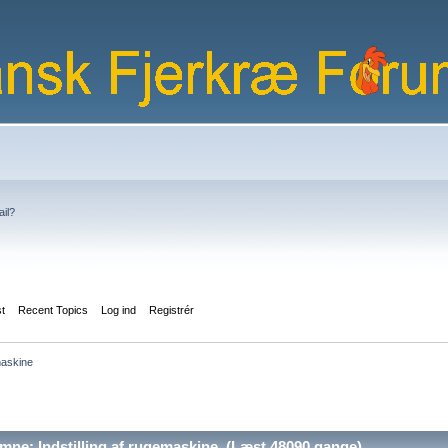
ail?
st
Recent Topics
Log ind
Registrér
maskine
ne: Indstilling af rugemaskine (Læst 48090 gange)