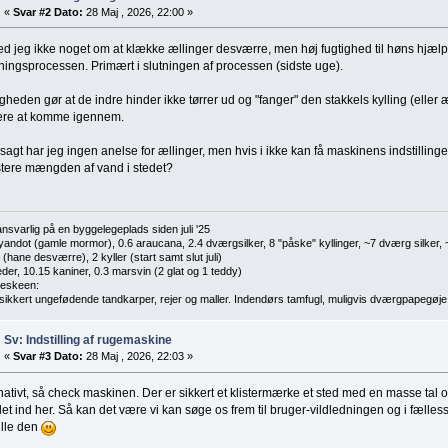
«
Svar #2 Dato:
28 Maj , 2026, 22:00 »
d jeg ikke noget om at klække ællinger desværre, men høj fugtighed til høns hjælp
ingsprocessen. Primært i slutningen af processen (sidste uge).
gheden gør at de indre hinder ikke tørrer ud og "fanger" den stakkels kylling (eller æ
ere at komme igennem.
agt har jeg ingen anelse for ællinger, men hvis i ikke kan få maskinens indstillinge
stere mængden af vand i stedet?
nsvarlig på en byggelegeplads siden juli '25
yandot (gamle mormor), 0.6 araucana, 2.4 dværgsilker, 8 "påske" kyllinger, ~7 dværg silker
(hane desværre), 2 kyller (start samt slut juli)
eder, 10.15 kaniner, 0.3 marsvin (2 glat og 1 teddy)
beskeen:
 sikkert ungefødende tandkarper, rejer og maller. Indendørs tamfugl, muligvis dværgpapegøje
Sv: Indstilling af rugemaskine
«
Svar #3 Dato:
28 Maj , 2026, 22:03 »
nativt, så check maskinen. Der er sikkert et klistermærke et sted med en masse tal o
et ind her. Så kan det være vi kan søge os frem til bruger-vildledningen og i fælles
ille den