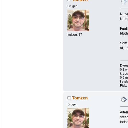
Bruger
Nu ve
klækn
Fugti
blød
Indlæg: 67
Som s
at ju
Dyrea
0.1 w
kryds 
0.3 g
I stø
Fisk,
Tomzen
Bruger
Alter
sæt d
indst