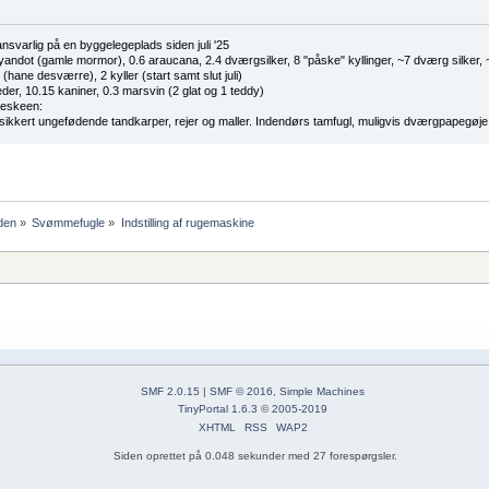
nsvarlig på en byggelegeplads siden juli '25
yandot (gamle mormor), 0.6 araucana, 2.4 dværgsilker, 8 "påske" kyllinger, ~7 dværg silker
(hane desværre), 2 kyller (start samt slut juli)
eder, 10.15 kaniner, 0.3 marsvin (2 glat og 1 teddy)
beskeen:
 sikkert ungefødende tandkarper, rejer og maller. Indendørs tamfugl, muligvis dværgpapegøje
den
»
Svømmefugle
»
Indstilling af rugemaskine
SMF 2.0.15
|
SMF © 2016
,
Simple Machines
TinyPortal 1.6.3
©
2005-2019
XHTML
RSS
WAP2
Siden oprettet på 0.048 sekunder med 27 forespørgsler.