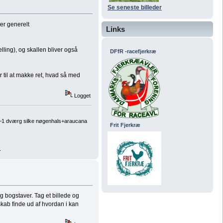
Se seneste billeder
er generelt
Links
lling), og skallen bliver også
DFfR -racefjerkræ
r til at makke ret, hvad så med
Logget
, ~1 dværg silke nøgenhals+araucana
Frit Fjerkræ
.
g bogstaver. Tag et billede og
skab finde ud af hvordan i kan