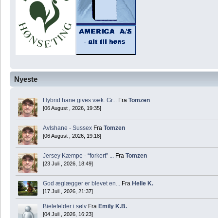
Nyeste
Hybrid hane gives væk: Gr...
Fra
Tomzen
[06 August , 2026, 19:35]
Avlshane - Sussex
Fra
Tomzen
[06 August , 2026, 19:18]
Jersey Kæmpe - “forkert” ...
Fra
Tomzen
[23 Juli , 2026, 18:49]
God æglægger er blevet en...
Fra
Helle K.
[17 Juli , 2026, 21:37]
Bielefelder i sølv
Fra
Emily K.B.
[04 Juli , 2026, 16:23]