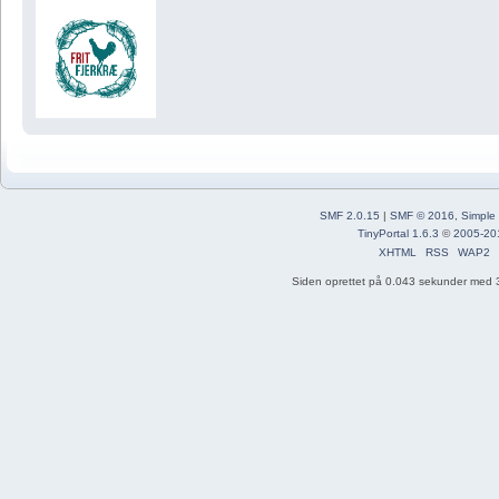
SMF 2.0.15
|
SMF © 2016
,
Simple
TinyPortal 1.6.3
©
2005-20
XHTML
RSS
WAP2
Siden oprettet på 0.043 sekunder med 3