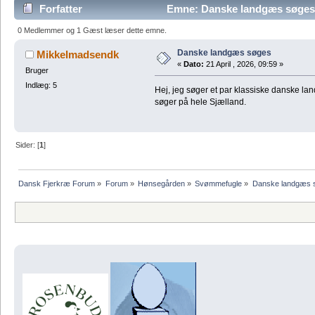
Forfatter
Emne: Danske landgæs søges
0 Medlemmer og 1 Gæst læser dette emne.
Danske landgæs søges
Mikkelmadsendk
«
Dato:
21 April , 2026, 09:59 »
Bruger
Indlæg: 5
Hej, jeg søger et par klassiske danske la
søger på hele Sjælland.
Sider: [
1
]
Dansk Fjerkræ Forum
»
Forum
»
Hønsegården
»
Svømmefugle
»
Danske landgæs 