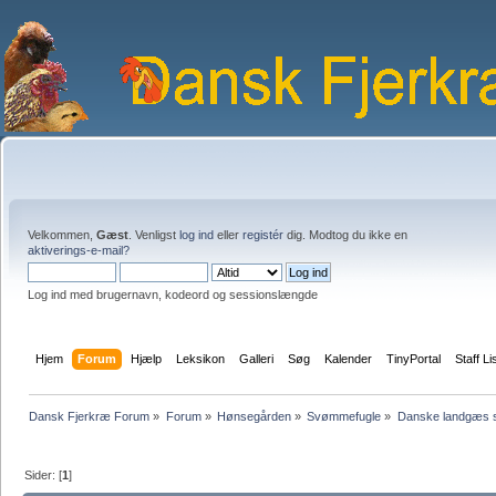
Velkommen,
Gæst
. Venligst
log ind
eller
registér
dig. Modtog du ikke en
aktiverings-e-mail?
Log ind med brugernavn, kodeord og sessionslængde
Hjem
Forum
Hjælp
Leksikon
Galleri
Søg
Kalender
TinyPortal
Staff Li
Dansk Fjerkræ Forum
»
Forum
»
Hønsegården
»
Svømmefugle
»
Danske landgæs 
Sider: [
1
]