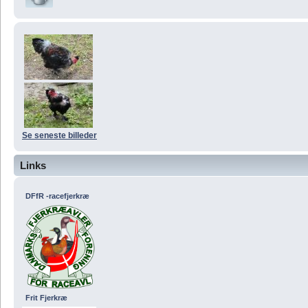
Se seneste billeder
Links
DFfR -racefjerkræ
Frit Fjerkræ