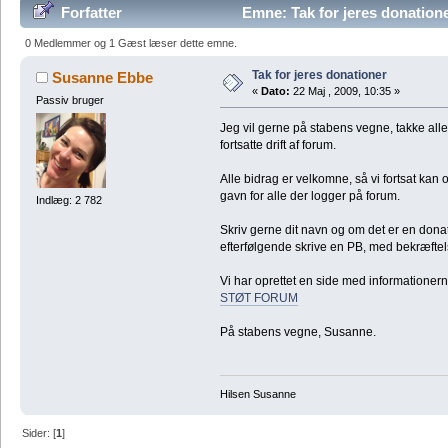
Forfatter
Emne: Tak for jeres donation
0 Medlemmer og 1 Gæst læser dette emne.
Tak for jeres donationer
Susanne Ebbe
«
Dato:
22 Maj , 2009, 10:35 »
Passiv bruger
Jeg vil gerne på stabens vegne, takke alle j
fortsatte drift af forum.
Alle bidrag er velkomne, så vi fortsat kan o
gavn for alle der logger på forum.
Indlæg: 2 782
Skriv gerne dit navn og om det er en donati
efterfølgende skrive en PB, med bekræftel
Vi har oprettet en side med informationerne
STØT FORUM
På stabens vegne, Susanne.
Hilsen Susanne
Sider: [
1
]