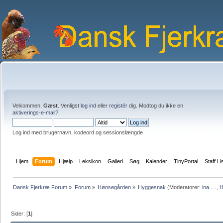
Velkommen,
Gæst
. Venligst
log ind
eller
registér
dig. Modtog du ikke en
aktiverings-e-mail?
Log ind med brugernavn, kodeord og sessionslængde
Hjem
Forum
Hjælp
Leksikon
Galleri
Søg
Kalender
TinyPortal
Staff Li
Dansk Fjerkræ Forum
»
Forum
»
Hønsegården
»
Hyggesnak
(Moderatorer:
ina.....
,
H
Sider: [
1
]