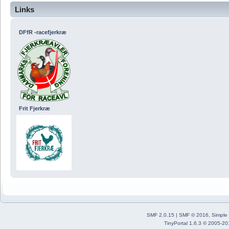
Links
DFfR -racefjerkræ
Frit Fjerkræ
SMF 2.0.15
|
SMF © 2016
,
Simple
TinyPortal 1.6.3
©
2005-20