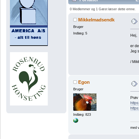
0 Medlemmer og 1 Gæst læser dette emne.
Mikkelmadsendk
Bruger
Indlæg: 5
Hej,
er d
Jeg 
/ Mik
Egon
Bruger
Prøv 
https
https
Indlæg: 823
med v