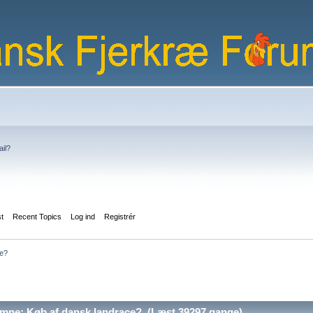
ail?
st
Recent Topics
Log ind
Registrér
ce?
mne: Køb af dansk landrace? (Læst 39297 gange)