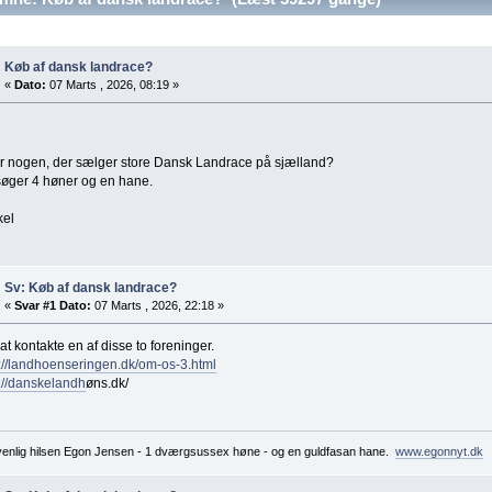
Køb af dansk landrace?
«
Dato:
07 Marts , 2026, 08:19 »
er nogen, der sælger store Dansk Landrace på sjælland?
søger 4 høner og en hane.
kel
Sv: Køb af dansk landrace?
«
Svar #1 Dato:
07 Marts , 2026, 22:18 »
at kontakte en af disse to foreninger.
://landhoenseringen.dk/om-os-3.html
://danskelandh
øns.dk/
enlig hilsen Egon Jensen - 1 dværgsussex høne - og en guldfasan hane.
www.egonnyt.dk