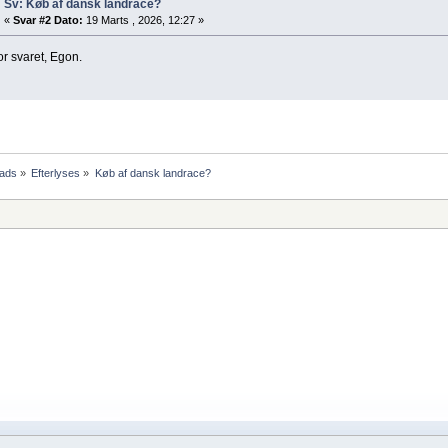
Sv: Køb af dansk landrace?
«
Svar #2 Dato:
19 Marts , 2026, 12:27 »
or svaret, Egon.
ads
»
Efterlyses
»
Køb af dansk landrace?