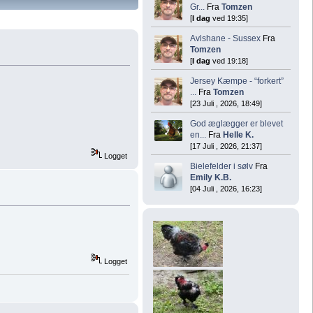
Gr...
Fra
Tomzen
[
I dag
ved 19:35]
Avlshane - Sussex
Fra
Tomzen
[
I dag
ved 19:18]
Jersey Kæmpe - “forkert”
...
Fra
Tomzen
[23 Juli , 2026, 18:49]
God æglægger er blevet
en...
Fra
Helle K.
[17 Juli , 2026, 21:37]
Logget
Bielefelder i sølv
Fra
Emily K.B.
[04 Juli , 2026, 16:23]
Logget