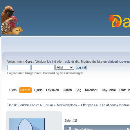
Velkommen,
Gæst
. Venligst
log ind
eller
registér
dig. Modtog du ikke en
aktiverings-e-m
Log ind med brugernavn, kodeord og sessionslængde
Hjem
Forum
Hjælp
Leksikon
Galleri
Søg
Kalender
TinyPortal
Staff Li
Dansk Fjerkræ Forum
»
Forum
»
Markedsplads
»
Efterlyses
»
Køb af dansk landra
Sider: [
1
]
Forfatter
E