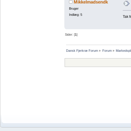
Mikkelmadsendk
Bruger
Indlæg: 5
Tak f
Sider: [
1
]
Dansk Fjerkræ Forum
»
Forum
»
Markedspl