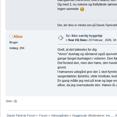
Og med 3, nu voksne og fraflyttede sønner
ingen savnede
Det, der ikke er mindst een på Dansk Fjerkræf
Sv: Ikke særlig hyggeligt
Alice
«
Svar #11 Dato:
23 Februar , 2026, 18:
Bruger
Indlæg: 294
Godt, at det lykkedes for dig.
"Vores" duehøg og såmænd også spurvehøge
gange fanget duehøgen i volieren. Den fl
Det forstod den, men den høne, den havde a
grund.
I hønsenes udegård gror der 1 stort fyrret
sargentæbler, fjeldribs, vilde hindbær, kra
En gang måtte jeg ned på knæ og tage e
aflive, da jeg overraskede den. Hønen lå
Sider: [
1
]
Dansk Fjerkræ Forum
»
Forum
»
Hønsegården
»
Hyggesnak
(Moderatorer:
ina.....
,
H