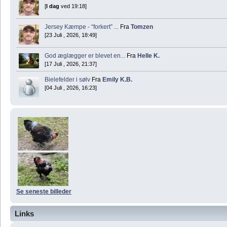
[
I dag
ved 19:18]
Jersey Kæmpe - “forkert” ...
Fra
Tomzen
[23 Juli , 2026, 18:49]
God æglægger er blevet en...
Fra
Helle K.
[17 Juli , 2026, 21:37]
Bielefelder i sølv
Fra
Emily K.B.
[04 Juli , 2026, 16:23]
Se seneste billeder
Links