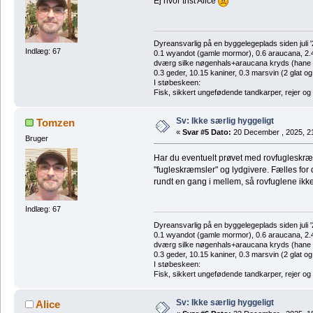
Ej hvor trist Alice
Dyreansvarlig på en byggelegeplads siden juli '
Indlæg: 67
0.1 wyandot (gamle mormor), 0.6 araucana, 2.4 
dværg silke nøgenhals+araucana kryds (hane des
0.3 geder, 10.15 kaniner, 0.3 marsvin (2 glat og
I støbeskeen:
Fisk, sikkert ungefødende tandkarper, rejer og
Sv: Ikke særlig hyggeligt
Tomzen
«
Svar #5 Dato:
20 December , 2025, 2
Bruger
Har du eventuelt prøvet med rovfugleskræ
"fugleskræmsler" og lydgivere. Fælles for de
rundt en gang i mellem, så rovfuglene ikke
Indlæg: 67
Dyreansvarlig på en byggelegeplads siden juli '
0.1 wyandot (gamle mormor), 0.6 araucana, 2.4 
dværg silke nøgenhals+araucana kryds (hane des
0.3 geder, 10.15 kaniner, 0.3 marsvin (2 glat og
I støbeskeen:
Fisk, sikkert ungefødende tandkarper, rejer og
Sv: Ikke særlig hyggeligt
Alice