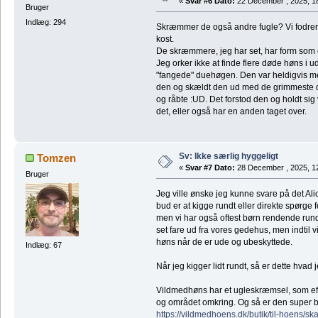
«
Svar #6 Dato:
22 December , 2025, 1
Bruger
Indlæg: 294
Skræmmer de også andre fugle? Vi fodrer 
kost.
De skræmmere, jeg har set, har form som
Jeg orker ikke at finde flere døde høns i u
"fangede" duehøgen. Den var heldigvis meg
den og skældt den ud med de grimmeste 
og råbte :UD. Det forstod den og holdt sig
det, eller også har en anden taget over.
Sv: Ikke særlig hyggeligt
Tomzen
«
Svar #7 Dato:
28 December , 2025, 1
Bruger
Jeg ville ønske jeg kunne svare på det Ali
bud er at kigge rundt eller direkte spørge 
men vi har også oftest børn rendende run
set fare ud fra vores gedehus, men indtil v
høns når de er ude og ubeskyttede.
Indlæg: 67
Når jeg kigger lidt rundt, så er dette hvad 
Vildmedhøns har et ugleskræmsel, som eft
og området omkring. Og så er den super bil
https://vildmedhoens.dk/butik/til-hoens/sk