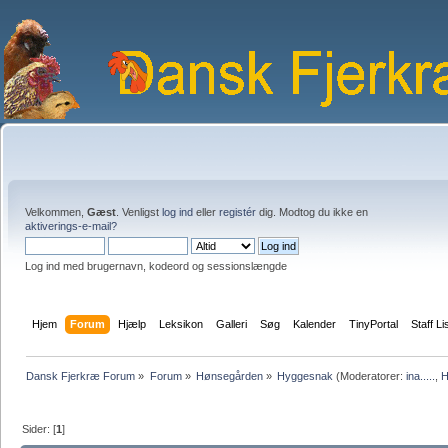
Velkommen,
Gæst
. Venligst
log ind
eller
registér
dig. Modtog du ikke en
aktiverings-e-mail?
Log ind med brugernavn, kodeord og sessionslængde
Hjem
Forum
Hjælp
Leksikon
Galleri
Søg
Kalender
TinyPortal
Staff Li
Dansk Fjerkræ Forum
»
Forum
»
Hønsegården
»
Hyggesnak
(Moderatorer:
ina.....
,
H
Sider: [
1
]