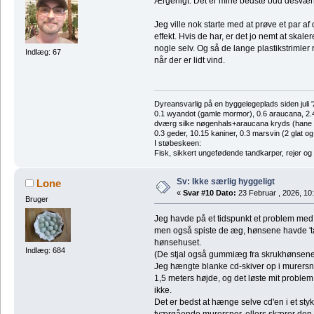
Ærgerligt. Det er mine bedste bud desvæ
Jeg ville nok starte med at prøve et par af
effekt. Hvis de har, er det jo nemt at ska
nogle selv. Og så de lange plastikstrimle
Indlæg: 67
når der er lidt vind.
Dyreansvarlig på en byggelegeplads siden juli '
0.1 wyandot (gamle mormor), 0.6 araucana, 2.4 
dværg silke nøgenhals+araucana kryds (hane des
0.3 geder, 10.15 kaniner, 0.3 marsvin (2 glat og
I støbeskeen:
Fisk, sikkert ungefødende tandkarper, rejer og
Sv: Ikke særlig hyggeligt
Lone
«
Svar #10 Dato:
23 Februar , 2026, 10
Bruger
Jeg havde på et tidspunkt et problem med 
men også spiste de æg, hønsene havde 'ta
hønsehuset.
Indlæg: 684
(De stjal også gummiæg fra skrukhønsen
Jeg hængte blanke cd-skiver op i murersnor
1,5 meters højde, og det løste mit proble
ikke.
Det er bedst at hænge selve cd'en i et stykk
tværgående murersnor, ellers skærer den s