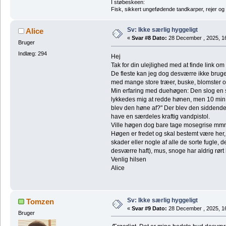
I støbeskeen:
Fisk, sikkert ungefødende tandkarper, rejer og
Sv: Ikke særlig hyggeligt
Alice
«
Svar #8 Dato:
28 December , 2025, 1
Bruger
Indlæg: 294
Hej
Tak for din ulejlighed med at finde link o
De fleste kan jeg dog desværre ikke bruge
med mange store træer, buske, blomster o
Min erfaring med duehøgen: Den slog en s
lykkedes mig at redde hønen, men 10 min. 
blev den høne af?" Der blev den siddende 
have en særdeles kraftig vandpistol.
Ville høgen dog bare tage mosegrise mmm. 
Høgen er fredet og skal bestemt være her
skader eller nogle af alle de sorte fugle, 
desværre haft), mus, snoge har aldrig rør
Venlig hilsen
Alice
Sv: Ikke særlig hyggeligt
Tomzen
«
Svar #9 Dato:
28 December , 2025, 1
Bruger