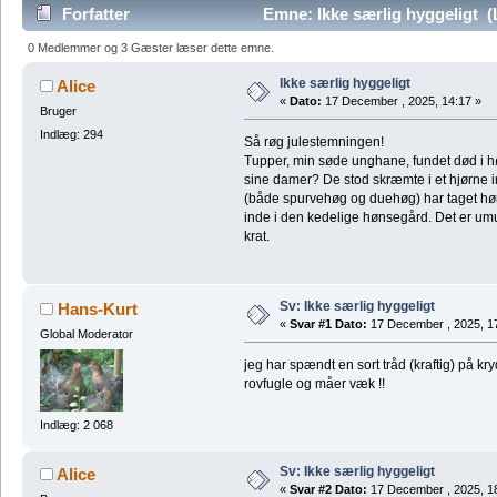
Forfatter
Emne: Ikke særlig hyggeligt 
0 Medlemmer og 3 Gæster læser dette emne.
Ikke særlig hyggeligt
Alice
«
Dato:
17 December , 2025, 14:17 »
Bruger
Indlæg: 294
Så røg julestemningen!
Tupper, min søde unghane, fundet død i h
sine damer? De stod skræmte i et hjørne in
(både spurvehøg og duehøg) har taget høns
inde i den kedelige hønsegård. Det er um
krat.
Sv: Ikke særlig hyggeligt
Hans-Kurt
«
Svar #1 Dato:
17 December , 2025, 1
Global Moderator
jeg har spændt en sort tråd (kraftig) på k
rovfugle og måer væk !!
Indlæg: 2 068
Sv: Ikke særlig hyggeligt
Alice
«
Svar #2 Dato:
17 December , 2025, 1