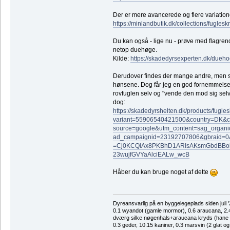
Der er mere avancerede og flere variation
https://minlandbutik.dk/collections/fugle
Du kan også - lige nu - prøve med flagrende
netop duehøge.
Kilde:
https://skadedyrsexperten.dk/dueho
Derudover findes der mange andre, men s
hønsene. Dog får jeg en god fornemmelse 
rovfuglen selv og "vende den mod sig selv"
dog:
https://skadedyrshelten.dk/products/fug
variant=55906540421500&country=DK&
source=google&utm_content=sag_organ
ad_campaignid=23192707806&gbraid=
=Cj0KCQiAx8PKBhD1ARIsAKsmGbdBBol
23wujfGVYaAlciEALw_wcB
Håber du kan bruge noget af dette
Dyreansvarlig på en byggelegeplads siden juli '
0.1 wyandot (gamle mormor), 0.6 araucana, 2.4 
dværg silke nøgenhals+araucana kryds (hane des
0.3 geder, 10.15 kaniner, 0.3 marsvin (2 glat og