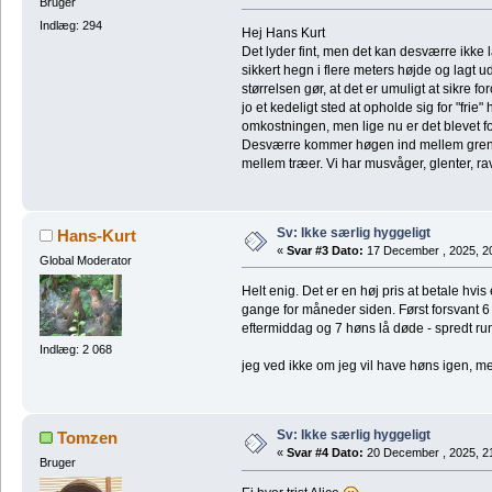
Bruger
Indlæg: 294
Hej Hans Kurt
Det lyder fint, men det kan desværre ikke
sikkert hegn i flere meters højde og lagt
størrelsen gør, at det er umuligt at sikre 
jo et kedeligt sted at opholde sig for "frie
omkostningen, men lige nu er det blevet f
Desværre kommer høgen ind mellem grene
mellem træer. Vi har musvåger, glenter, r
Sv: Ikke særlig hyggeligt
Hans-Kurt
«
Svar #3 Dato:
17 December , 2025, 2
Global Moderator
Helt enig. Det er en høj pris at betale hvis
gange for måneder siden. Først forsvant 6 s
eftermiddag og 7 høns lå døde - spredt r
Indlæg: 2 068
jeg ved ikke om jeg vil have høns igen,
Sv: Ikke særlig hyggeligt
Tomzen
«
Svar #4 Dato:
20 December , 2025, 2
Bruger