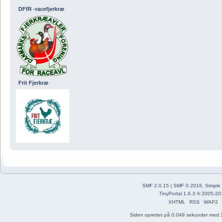
DFfR -racefjerkræ
Frit Fjerkræ
SMF 2.0.15
|
SMF © 2016
,
Simple
TinyPortal 1.6.3
©
2005-20
XHTML
RSS
WAP2
Siden oprettet på 0.049 sekunder med 3