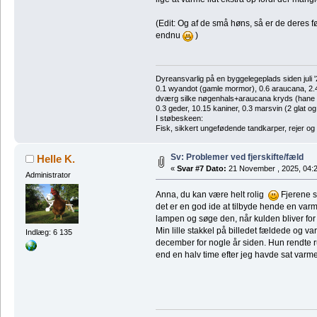
(Edit: Og af de små høns, så er de deres 
endnu
)
Dyreansvarlig på en byggelegeplads siden juli '
0.1 wyandot (gamle mormor), 0.6 araucana, 2.4 
dværg silke nøgenhals+araucana kryds (hane des
0.3 geder, 10.15 kaniner, 0.3 marsvin (2 glat og
I støbeskeen:
Fisk, sikkert ungefødende tandkarper, rejer og
Sv: Problemer ved fjerskifte/fæld
Helle K.
«
Svar #7 Dato:
21 November , 2025, 04:2
Administrator
Anna, du kan være helt rolig
Fjerene sk
det er en god ide at tilbyde hende en varm
lampen og søge den, når kulden bliver for
Min lille stakkel på billedet fældede og v
Indlæg: 6 135
december for nogle år siden. Hun rendte r
end en halv time efter jeg havde sat varm