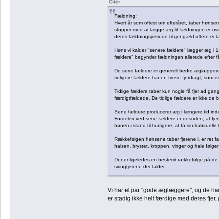
Citér
Fældning:
Hvert år som oftest om efteråret, taber hønsene
stopper med at lægge æg til fældningen er ov
deres fældningsperiode til gengæld oftere er 
Høns vi kalder "senere fældere" lægger æg i 12
fældere" begynder fældningen allerede efter
De sene fældere er generelt bedre æglæggere o
tidligere fældere har en finere fjerdragt, som e
Tidlige fældere taber kun nogle få fjer ad gange
færdigtfældede. De tidlige fældere er ikke de 
Sene fældere producerer æg i længere tid ind
Fordelen ved sene fældere er desuden, at fjer
hønen i stand til hurtigere, at få sin habituelle
Rækkefølgen hønsene taber fjerene i, er ret fa
halsen, brystet, kroppen, vinger og hale følger 
Der er ligeledes en bestemt rækkefølge på de e
svingfjerene der falder.
Vi har et par "gode æglæggere", og de har
er stadig ikke helt færdige med deres fjer, 