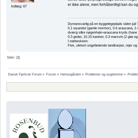
er ikke alene, men forhåbentligt kan du 
Indlæg: 67
Dyreansvarlig på en byggelegeplads siden juli '
0.1 wyandot (gamle mormor), 0.6 araucana, 2.4 
dværg silke nøgenhals+araucana kryds (hane des
0.3 geder, 10.15 kaniner, 0.3 marsvin (2 glat og
I støbeskeen:
Fisk, sikkert ungefødende tandkarper, rejer og
Sider: [
1
]
Dansk Fjerkræ Forum
»
Forum
»
Hønsegården
»
Problemer og sygdomme
»
Problem