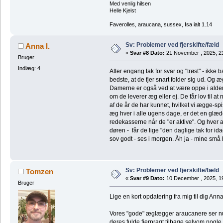
Med venlig hilsen
Helle Kjelst
Faverolles, araucana, sussex, Isa ialt 1.14
Sv: Problemer ved fjerskifte/fæld
Anna I.
«
Svar #8 Dato:
21 November , 2025, 2
Bruger
Indlæg: 4
Atter engang tak for svar og "trøst" - ikke
bedste, at de fjer snart folder sig ud. Og 
Damerne er også ved at være oppe i alderen
om de leverer æg eller ej. De får lov til a
af de år de har kunnet, hvilket vi ægge-spi
æg hver i alle ugens dage, er det en glæde 
redekasserne når de "er aktive". Og hver af
døren - får de lige "den daglige tak for id
sov godt - ses i morgen. Åh ja - mine små 
Sv: Problemer ved fjerskifte/fæld
Tomzen
«
Svar #9 Dato:
10 December , 2025, 1
Bruger
Lige en kort opdatering fra mig til dig Anna
Vores "gode" æglægger araucanere ser nu 
deres fulde fjerpragt tilbage selvom nogle