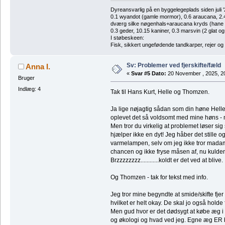
Dyreansvarlig på en byggelegeplads siden juli '
0.1 wyandot (gamle mormor), 0.6 araucana, 2.4 
dværg silke nøgenhals+araucana kryds (hane des
0.3 geder, 10.15 kaniner, 0.3 marsvin (2 glat og
I støbeskeen:
Fisk, sikkert ungefødende tandkarper, rejer og
Sv: Problemer ved fjerskifte/fæld
Anna I.
«
Svar #5 Dato:
20 November , 2025, 2
Bruger
Indlæg: 4
Tak til Hans Kurt, Helle og Thomzen.
Ja lige nøjagtig sådan som din høne Helle,
oplevet det så voldsomt med mine høns - 
Men tror du virkelig at problemet løser sig 
hjælper ikke en dyt! Jeg håber det stille og
varmelampen, selv om jeg ikke tror mada
chancen og ikke fryse måsen af, nu kulden
Brzzzzzzzz............koldt er det ved at blive.
Og Thomzen - tak for tekst med info.
Jeg tror mine begyndte at smide/skifte fjer
hvilket er helt okay. De skal jo også holde fr
Men gud hvor er det dødsygt at købe æg i 
og økologi og hvad ved jeg. Egne æg ER b