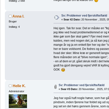
meget længe om at klæde om
Indlæg: 2 068
Sv: Problemer ved fjerskifte/fæld
Anna I.
«
Svar #2 Dato:
20 November , 2025, 0
Bruger
Indlæg: 4
Hej igen. Tak for svar. Det er måske en "fe
jeg ikke ved hvad problemet/emnet er og k
ikke gør som fjer skal gøre? Fjer med mem
kaldes, men ved nogen det, ja så kan jeg jo
mange år og ja en enkelt fjer her og der "
her er bare voldsomt. De fodres og passes "
hvad der sker. Mine kræ er generelt langs
flere måneder om at "blive normale igen"
- en af dem er pt. gået skruk midt i det he
godt ha gjort dengang vejret VAR til kylli
GOK
Sv: Problemer ved fjerskifte/fæld
Helle K.
«
Svar #3 Dato:
20 November , 2025, 07:0
Administrator
Jeg har også haft nogle høner, som har gå
pindsvin, inden fjerene har foldet sig ud
jeg set en del høns gennem årene, som og