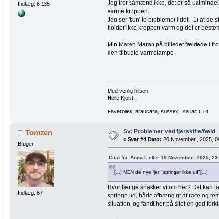
Jeg tror såmænd ikke, det er så ualmindel
Indlæg: 6 135
varme kroppen.
Jeg ser 'kun' to problemer i det - 1) at d
holder ikke kroppen varm og det er bestem
Min Maren Maran på billedet fældede i fros
den tilbudte varmelampe
Med venlig hilsen
Helle Kjelst
Faverolles, araucana, sussex, Isa ialt 1.14
Sv: Problemer ved fjerskifte/fæld
Tomzen
«
Svar #4 Dato:
20 November , 2025, 0
Bruger
Citat fra: Anna I. efter 19 November , 2025, 23
[...] MEN de nye fjer "springer ikke ud"[...]
Hvor længe snakker vi om her? Det kan tage
Indlæg: 67
springe ud, både afhængigt af race og tem
situation, og fandt her på sitet en god fork