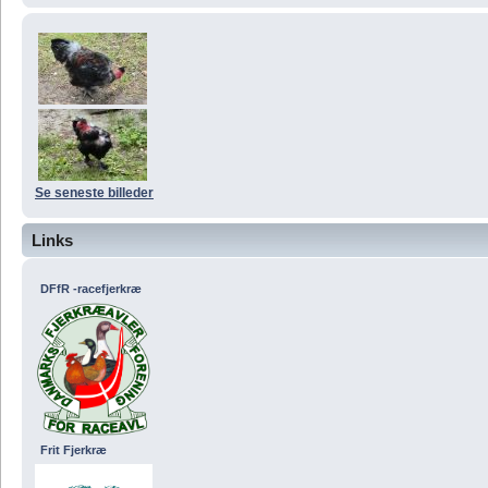
Se seneste billeder
Links
DFfR -racefjerkræ
Frit Fjerkræ