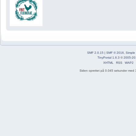
SMF 2.0.15
|
SMF © 2016
,
Simple
TinyPortal 1.6.3
©
2005-20
XHTML
RSS
WAP2
Siden oprettet på 0.045 sekunder med 3