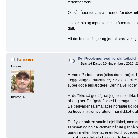
ferien" er forbi.
Og så håber jeg at især hende "pindsvinet" 
Tak for info og input fra alle i tråden her - 
galt.
Alt det bedste for jer og jeres høns, venl
Sv: Problemer ved fjerskifte/fæld
Tomzen
«
Svar #6 Dato:
20 November , 2025, 2
Bruger
Af vores 7 store høns (altså damerne) er
læggevillige (araucanere). ~3½ af dem e
super gode æglæggere. Den halve ligger e
Af de "ikke så gode", har jeg stort set ikke
Indlæg: 67
hist og her. De "gode" smed til gengæld n
De begynder så småt at se normale ud igen
på trods af at temperaturen har dykket kraf
De fryser nok en smule i øjeblikket, men om
sammen og holde varmen når de går på pin
gang i mellem lige tager en kort hyggep
lige at varme lidt ekstra op fordi der mangl