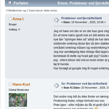
Forfatter
Emne: Problemer ved fjerskift
0 Medlemmer og 1 Gæst læser dette emne.
Problemer ved fjerskifte/fæld
Anna I.
«
Dato:
19 November , 2025, 23:08 »
Bruger
Indlæg: 4
Jeg vil høre om der er en der kan give mig 
En af mine høns (godt nok en lidt ældre 
nye fjer "springer ikke ud" altså de har læ
siddende omkring disse fjer så den stakke
området omkring måsen og ved/omkring h
Jeg har selvfølgelig ikke liiiiiige fået tage
kendskab til dette og hvad gør jeg? God
jeg - ellers bliver det vist en kold vinter at 
tøj til hende.
Har forsøgt at google mig til noget omkrin
Sv: Problemer ved fjerskifte/fæld
Hans-Kurt
«
Svar #1 Dato:
20 November , 2025, 0
Global Moderator
Det undre mig lidt du ikke finder en løning
Proterinrig foder, rolige forhold osv osv.
Prøv igen - eller måske du får et godt rå