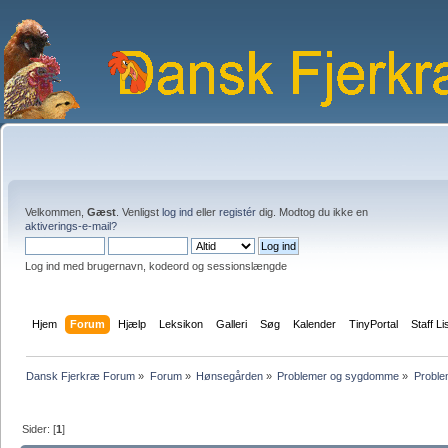
Velkommen,
Gæst
. Venligst
log ind
eller
registér
dig. Modtog du ikke en
aktiverings-e-mail?
Log ind med brugernavn, kodeord og sessionslængde
Hjem
Forum
Hjælp
Leksikon
Galleri
Søg
Kalender
TinyPortal
Staff Li
Dansk Fjerkræ Forum
»
Forum
»
Hønsegården
»
Problemer og sygdomme
»
Problem
Sider: [
1
]