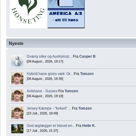
Nyeste
Dværg silke og Australorp...
Fra
Casper B
[09 August , 2026, 19:17]
Hybrid hane gives væk: Gr...
Fra
Tomzen
[06 August , 2026, 19:35]
Avlshane - Sussex
Fra
Tomzen
[06 August , 2026, 19:18]
Jersey Kæmpe - “forkert” ...
Fra
Tomzen
[23 Juli , 2026, 18:49]
God æglægger er blevet en...
Fra
Helle K.
[17 Juli , 2026, 21:37]