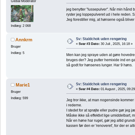
Global Moderator
jeg benytter "lussepulver". Når min hånd 
ryster jeg loppepulveret ud i hele reden. S
Jeg forestiller mig, at hønsene også bliver
Indlæg: 2 068
Sv: Staldchok uden rengøring
Annkrm
«
Svar #3 Dato:
30 Juli , 2025, 16:18 »
Bruger
Indlæg: 5
Men kan jeg spraye uden at gøre hovedren
bruges der? Jeg putter hemixide ind en ga
så godt for hønsenes lunger. Har 9 høns.
Sv: Staldchok uden rengøring
Marie1
«
Svar #4 Dato:
01 August , 2025, 09:29
Bruger
Indlæg: 599
Jeg tror ikke, at man nogensinde kommer h
i rederne.
I stedet for at sprøjte eller pudre gør jeg
Måske ikke så effektivt lige umiddelbart, m
Når en høne har ruget, gør jeg altid grund
kassen før den er 'renoveret', for der er alt