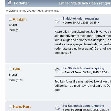
Forfatter
Emne: Staldchok uden rengør
0 Medlemmer og 1 Gæst læser dette emne.
Staldchok uden rengøring
Annkrm
«
Dato:
30 Juli , 2025, 10:15 »
Bruger
Indlæg: 5
Kære alle i hønsekyndige. Jeg bliver ved
Jeg gør hovedrent hver gang, sprayer med
kun 3-4 uger, så er lopperne der igen. K
måske - bare spraye i huset uden at skull
redemateriale ud hver gang? Det er et tr
gemme sig!!
Sv: Staldchok uden rengøring
Gok
«
Svar #1 Dato:
30 Juli , 2025, 14:54 »
Bruger
Indlæg: 296
Jeg kan forestille mig , at det ikke virker 
udklækket, og med jævne mellemrum. Det v
godt
Sv: Staldchok uden rengøring
Hans-Kurt
«
Svar #2 Dato:
30 Juli , 2025, 15:21 »