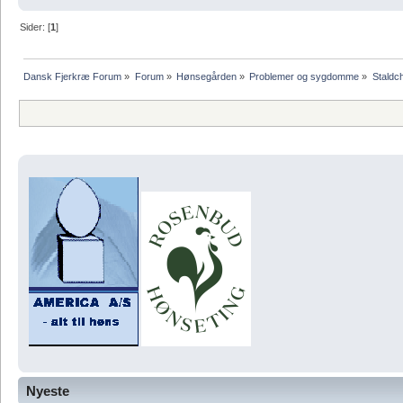
Sider: [
1
]
Dansk Fjerkræ Forum
»
Forum
»
Hønsegården
»
Problemer og sygdomme
»
Staldc
Nyeste