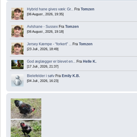
Hybrid hane gives væk: Gr...
Fra
Tomzen
[06 August , 2026, 19:35]
Avlshane - Sussex
Fra
Tomzen
[06 August , 2026, 19:18]
Jersey Kæmpe - “forkert” ...
Fra
Tomzen
[23 Juli , 2026, 18:49]
God æglægger er blevet en...
Fra
Helle K.
[17 Juli , 2026, 21:37]
Bielefelder i sølv
Fra
Emily K.B.
[04 Juli , 2026, 16:23]