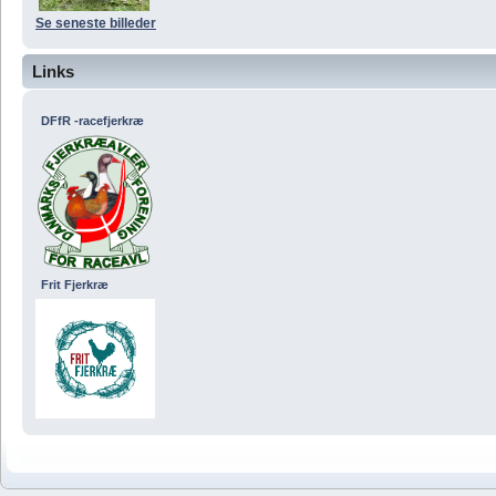
Se seneste billeder
Links
DFfR -racefjerkræ
Frit Fjerkræ