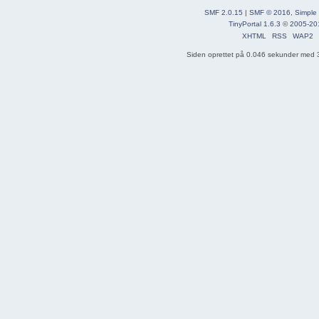
SMF 2.0.15
|
SMF © 2016
,
Simple
TinyPortal 1.6.3
©
2005-20
XHTML
RSS
WAP2
Siden oprettet på 0.046 sekunder med 3