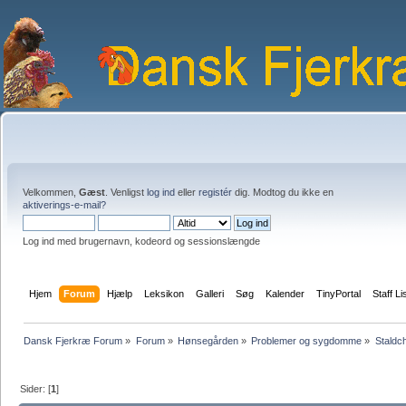
Velkommen,
Gæst
. Venligst
log ind
eller
registér
dig. Modtog du ikke en
aktiverings-e-mail?
Log ind med brugernavn, kodeord og sessionslængde
Hjem
Forum
Hjælp
Leksikon
Galleri
Søg
Kalender
TinyPortal
Staff Li
Dansk Fjerkræ Forum
»
Forum
»
Hønsegården
»
Problemer og sygdomme
»
Staldc
Sider: [
1
]