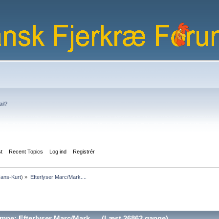
ail?
st
Recent Topics
Log ind
Registrér
ans-Kurt
) »
Efterlyser Marc/Mark....
ne: Efterlyser Marc/Mark.... (Læst 26862 gange)