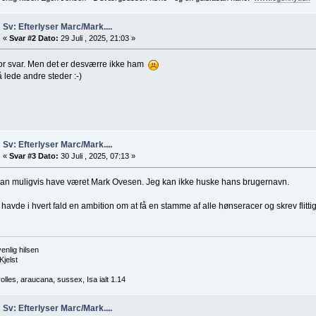
Sv: Efterlyser Marc/Mark....
«
Svar #2 Dato:
29 Juli , 2025, 21:03 »
for svar. Men det er desværre ikke ham
 lede andre steder :-)
Sv: Efterlyser Marc/Mark....
«
Svar #3 Dato:
30 Juli , 2025, 07:13 »
kan muligvis have været Mark Ovesen. Jeg kan ikke huske hans brugernavn.
havde i hvert fald en ambition om at få en stamme af alle hønseracer og skrev flitti
enlig hilsen
Kjelst
olles, araucana, sussex, Isa ialt 1.14
Sv: Efterlyser Marc/Mark....