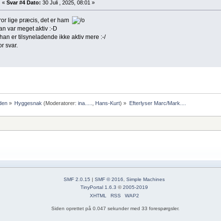
«
Svar #4 Dato:
30 Juli , 2025, 08:01 »
ror lige præcis, det er ham
an var meget aktiv :-D
an er tilsyneladende ikke aktiv mere :-/
or svar.
den
»
Hyggesnak
(Moderatorer:
ina.....
,
Hans-Kurt
) »
Efterlyser Marc/Mark....
SMF 2.0.15
|
SMF © 2016
,
Simple Machines
TinyPortal 1.6.3
©
2005-2019
XHTML
RSS
WAP2
Siden oprettet på 0.047 sekunder med 33 forespørgsler.