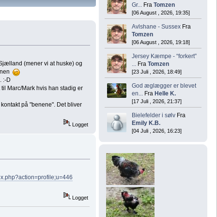
Gr...
Fra
Tomzen
[06 August , 2026, 19:35]
Avlshane - Sussex
Fra
Tomzen
[06 August , 2026, 19:18]
Jersey Kæmpe - “forkert”
 Sjælland (mener vi at huske) og
...
Fra
Tomzen
ionen
[23 Juli , 2026, 18:49]
. :-D
God æglægger er blevet
til Marc/Mark hvis han stadig er
en...
Fra
Helle K.
[17 Juli , 2026, 21:37]
kontakt på "benene". Det bliver
Bielefelder i sølv
Fra
Emily K.B.
Logget
[04 Juli , 2026, 16:23]
dex.php?action=profile;u=446
Logget