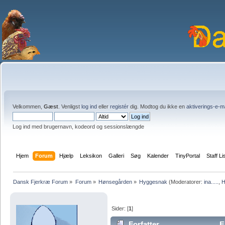
Velkommen,
Gæst
. Venligst
log ind
eller
registér
dig. Modtog du ikke en
aktiverings-e-m
Log ind med brugernavn, kodeord og sessionslængde
Hjem
Forum
Hjælp
Leksikon
Galleri
Søg
Kalender
TinyPortal
Staff Li
Dansk Fjerkræ Forum
»
Forum
»
Hønsegården
»
Hyggesnak
(Moderatorer:
ina.....
,
H
Sider: [
1
]
Forfatter
Em