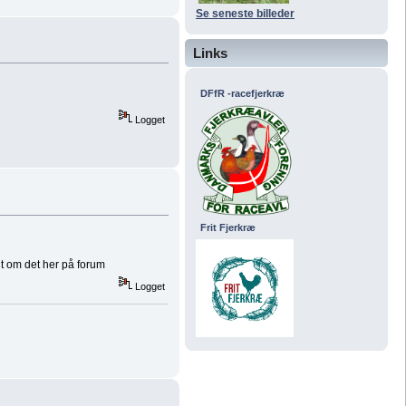
Se seneste billeder
Links
DFfR -racefjerkræ
Logget
Frit Fjerkræ
gt om det her på forum
Logget