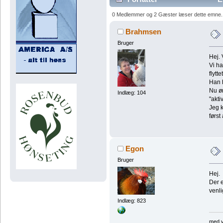
0 Medlemmer og 2 Gæster læser dette emne.
Brahmsen
Bruger
Hej. 
Vi ha
flytt
Han h
Nu øn
Indlæg: 104
"aktiv
Jeg k
først
Egon
Bruger
Hej.
Der 
venl
Indlæg: 823
med v