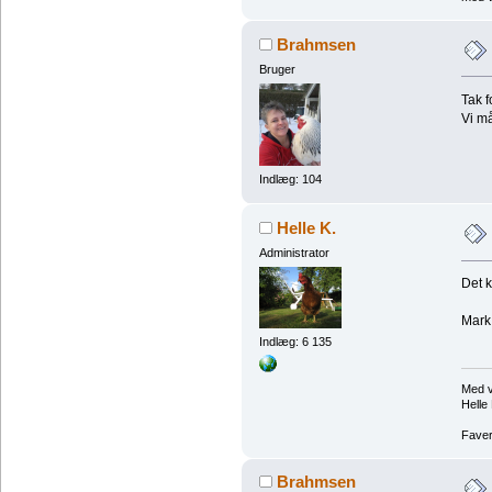
Brahmsen
Bruger
Tak 
Vi må
Indlæg: 104
Helle K.
Administrator
Det 
Mark 
Indlæg: 6 135
Med v
Helle 
Faver
Brahmsen