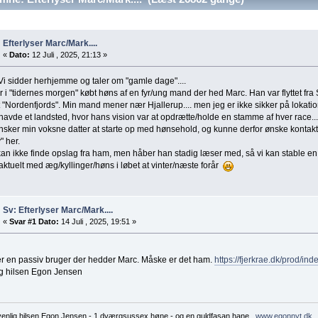
Efterlyser Marc/Mark....
«
Dato:
12 Juli , 2025, 21:13 »
Vi sidder herhjemme og taler om "gamle dage"....
r i "tidernes morgen" købt høns af en fyr/ung mand der hed Marc. Han var flyttet fra
et "Nordenfjords". Min mand mener nær Hjallerup.... men jeg er ikke sikker på lokat
avde et landsted, hvor hans vision var at opdrætte/holde en stamme af hver race...
sker min voksne datter at starte op med hønsehold, og kunne derfor ønske kontakt 
" her.
an ikke finde opslag fra ham, men håber han stadig læser med, så vi kan stable en 
 aktuelt med æg/kyllinger/høns i løbet at vinter/næste forår
Sv: Efterlyser Marc/Mark....
«
Svar #1 Dato:
14 Juli , 2025, 19:51 »
er en passiv bruger der hedder Marc. Måske er det ham.
https://fjerkrae.dk/prod/in
ig hilsen Egon Jensen
enlig hilsen Egon Jensen - 1 dværgsussex høne - og en guldfasan hane.
www.egonnyt.dk