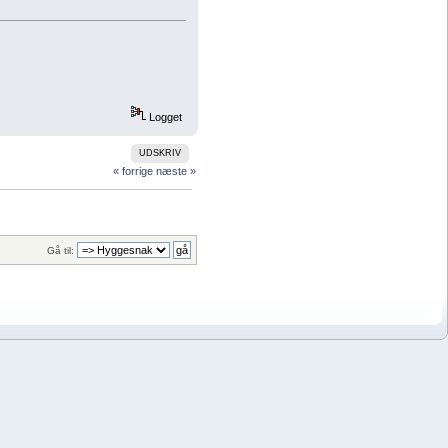
Logget
UDSKRIV
« forrige
næste »
Gå til: