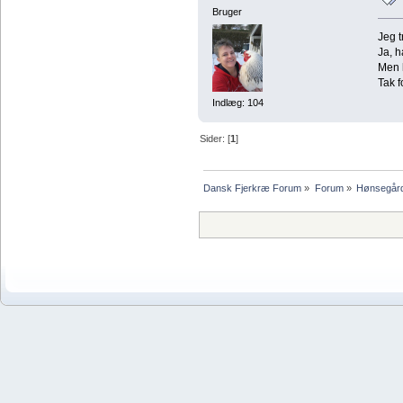
Bruger
Jeg t
Ja, h
Men h
Tak f
Indlæg: 104
Sider: [
1
]
Dansk Fjerkræ Forum
»
Forum
»
Hønsegår