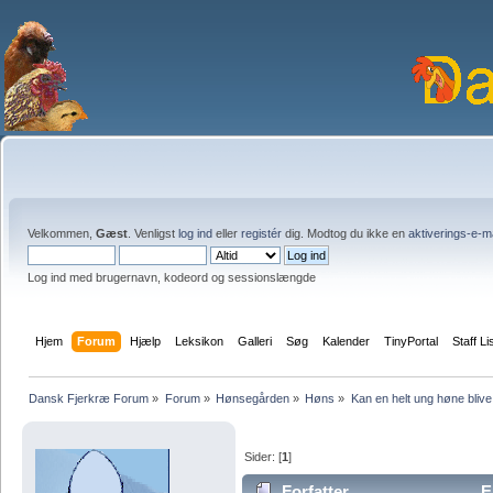
Velkommen,
Gæst
. Venligst
log ind
eller
registér
dig. Modtog du ikke en
aktiverings-e-m
Log ind med brugernavn, kodeord og sessionslængde
Hjem
Forum
Hjælp
Leksikon
Galleri
Søg
Kalender
TinyPortal
Staff Li
Dansk Fjerkræ Forum
»
Forum
»
Hønsegården
»
Høns
»
Kan en helt ung høne blive
Sider: [
1
]
Forfatter
Em