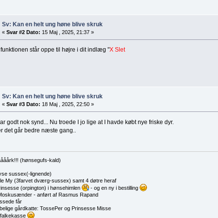
Sv: Kan en helt ung høne blive skruk
«
Svar #2 Dato:
15 Maj , 2025, 21:37 »
efunktionen står oppe til højre i dit indlæg "
X Slet
Sv: Kan en helt ung høne blive skruk
«
Svar #3 Dato:
18 Maj , 2025, 22:50 »
ar godt nok synd... Nu troede I jo lige at I havde købt nye friske dyr.
r det går bedre næste gang..
ååårk!!! (hønsegufs-kald)
lyse sussex(-lignende)
ille My (3farvet dværg-sussex) samt 4 døtre heraf
rinsesse (orpington) i hønsehimlen
- og en ny i bestilling
Moskusænder - anført af Rasmus Rapand
ossede får
åbelige gårdkatte: TossePer og Prinsesse Misse
nfalkekasse