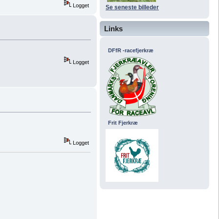
Logget
Se seneste billeder
Links
DFfR -racefjerkræ
Logget
Frit Fjerkræ
Logget