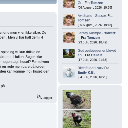
Gr...
Fra
Tomzen
[06 August , 2026, 19:35]
Avlshane - Sussex
Fra
Tomzen
[06 August , 2026, 19:18]
endnu men vi er ikke sikre. De
Jersey Kæmpe - “forkert”
ogen . Men vi har haft dem i 4
...
Fra
Tomzen
[23 Juli , 2026, 18:49]
God æglægger er blevet
spise og vil kun drikke en
en...
Fra
Helle K.
irrer ud i luften. Søger ikke
[17 Juli , 2026, 21:37]
er nogen æg i huset? For selvom
på en rede men bare på jorden.
Bielefelder i sølv
Fra
å den kan komme ind i huset igen
Emily K.B.
[04 Juli , 2026, 16:23]
 på.
Logget