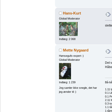
Hans-Kurt
Global Moderator
slett
Indlæg: 2 068
Mette Nygaard
Hønsegufs-expert :)
Global Moderator
Det v
Håbe
Indlæg: 1 239
Bå-bå
Jeg samler ikke snegle, det har
1.11 
jeg ænder til :)
0.1 L
0.1 P
2.11 
0.3 t
1.1 t
1 tår