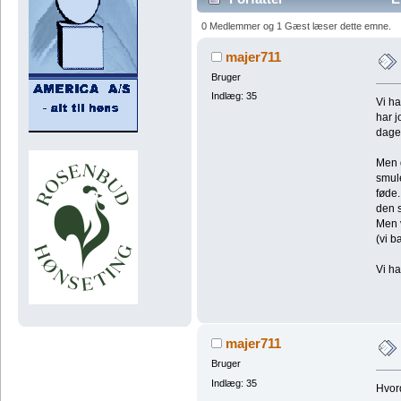
0 Medlemmer og 1 Gæst læser dette emne.
majer711
Bruger
Indlæg: 35
Vi ha
har j
dage 
Men d
smule
føde.
den s
Men v
(vi b
Vi h
majer711
Bruger
Indlæg: 35
Hvor