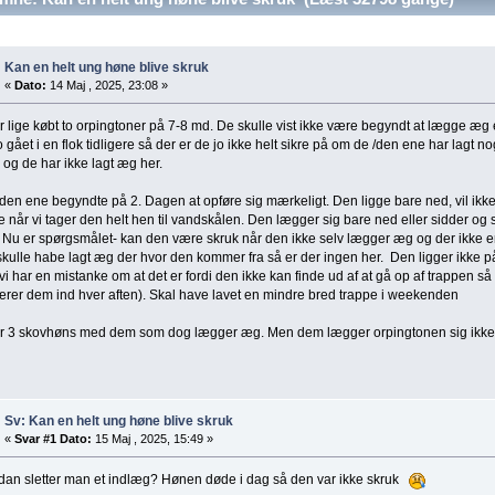
Kan en helt ung høne blive skruk
«
Dato:
14 Maj , 2025, 23:08 »
r lige købt to orpingtoner på 7-8 md. De skulle vist ikke være begyndt at lægge æg 
o gået i en flok tidligere så der er de jo ikke helt sikre på om de /den ene har lagt n
og de har ikke lagt æg her.
en ene begyndte på 2. Dagen at opføre sig mærkeligt. Den ligge bare ned, vil ikke 
 når vi tager den helt hen til vandskålen. Den lægger sig bare ned eller sidder og st
 Nu er spørgsmålet- kan den være skruk når den ikke selv lægger æg og der ikke 
kulle habe lagt æg der hvor den kommer fra så er der ingen her. Den ligger ikke 
i har en mistanke om at det er fordi den ikke kan finde ud af at gå op af trappen s
ærer dem ind hver aften). Skal have lavet en mindre bred trappe i weekenden
ar 3 skovhøns med dem som dog lægger æg. Men dem lægger orpingtonen sig ikke
Sv: Kan en helt ung høne blive skruk
«
Svar #1 Dato:
15 Maj , 2025, 15:49 »
dan sletter man et indlæg? Hønen døde i dag så den var ikke skruk