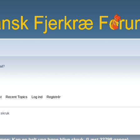
ail?
st
Recent Topics
Log ind
Registrér
 skruk
ne: Kan en helt ung høne blive skruk (Læst 32798 gange)