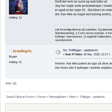
Godt der kom en sund og rask kylle ud.
Jeg har nogle sorte jerseykæmper i mask
er også et der vejer 91.. Det bliver en ord
det. Kan ikke se noget ved lysning endnu,
Indlæg: 12
Lidt forskelligt fjerkræ på matriklen. Og løbend
Stambesætning: 1,4 sort Jersey kæmpe, 4 m
Kyllinger i børnehaven, 11 toppede hollændere
raceubestemt..
Sv: Tvillinger - opdateret
kroellegris
«
Svar #7 Dato:
26 Maj , 2025, 22:17 »
Bruger
Indlæg: 41
Hmmm. Har ikke prøvet at ruge så store æg
Her trives alle 5 kyllinger i bedste velgåe
Sider: [
1
]
Dansk Fjerkræ Forum
»
Forum
»
Hønsegården
»
Høns
»
Tvillinger - opdateret