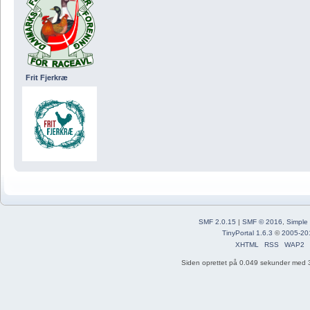
Frit Fjerkræ
SMF 2.0.15
|
SMF © 2016
,
Simple
TinyPortal 1.6.3
©
2005-20
XHTML
RSS
WAP2
Siden oprettet på 0.049 sekunder med 3