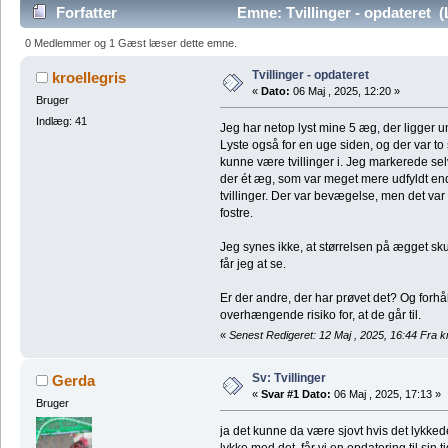
Forfatter
Emne: Tvillinger - opdateret 
0 Medlemmer og 1 Gæst læser dette emne.
Tvillinger - opdateret
kroellegris
«
Dato:
06 Maj , 2025, 12:20 »
Bruger
Indlæg: 41
Jeg har netop lyst mine 5 æg, der ligger u
Lyste også for en uge siden, og der var to 
kunne være tvillinger i. Jeg markerede sel
der ét æg, som var meget mere udfyldt end
tvillinger. Der var bevægelse, men det var s
fostre.
Jeg synes ikke, at størrelsen på ægget sk
får jeg at se.
Er der andre, der har prøvet det? Og forh
overhængende risiko for, at de går til.
«
Senest Redigeret: 12 Maj , 2025, 16:44 Fra kr
Sv: Tvillinger
Gerda
«
Svar #1 Dato:
06 Maj , 2025, 17:13 »
Bruger
ja det kunne da være sjovt hvis det lykkede