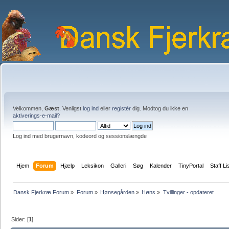
Velkommen,
Gæst
. Venligst
log ind
eller
registér
dig. Modtog du ikke en
aktiverings-e-mail?
Log ind med brugernavn, kodeord og sessionslængde
Hjem
Forum
Hjælp
Leksikon
Galleri
Søg
Kalender
TinyPortal
Staff Li
Dansk Fjerkræ Forum
»
Forum
»
Hønsegården
»
Høns
»
Tvillinger - opdateret
Sider: [
1
]