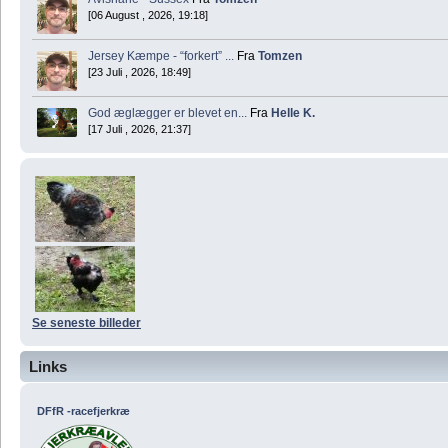
[06 August , 2026, 19:18]
Jersey Kæmpe - “forkert” ...
Fra
Tomzen
[23 Juli , 2026, 18:49]
God æglægger er blevet en...
Fra
Helle K.
[17 Juli , 2026, 21:37]
Se seneste billeder
Links
DFfR -racefjerkræ