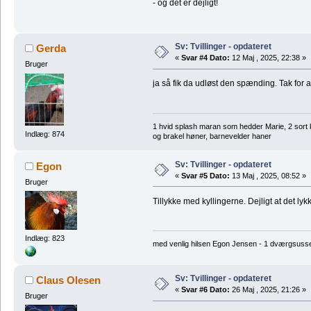
- og det er dejligt!
Sv: Tvillinger - opdateret
Gerda
«
Svar #4 Dato:
12 Maj , 2025, 22:38 »
Bruger
ja så fik da udløst den spænding. Tak for 
1 hvid splash maran som hedder Marie, 2 sort 
Indlæg: 874
og brakel høner, barnevelder haner
Sv: Tvillinger - opdateret
Egon
«
Svar #5 Dato:
13 Maj , 2025, 08:52 »
Bruger
Tillykke med kyllingerne. Dejligt at det lyk
Indlæg: 823
med venlig hilsen Egon Jensen - 1 dværgsuss
Sv: Tvillinger - opdateret
Claus Olesen
«
Svar #6 Dato:
26 Maj , 2025, 21:26 »
Bruger