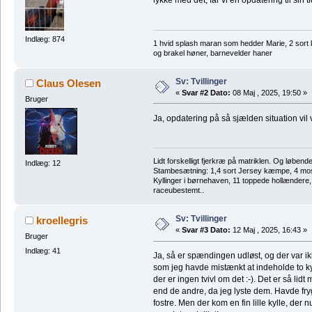
lykke med det, får vi en opdatering til sin ti
Indlæg: 874
1 hvid splash maran som hedder Marie, 2 sort 
og brakel høner, barnevelder haner
Sv: Tvillinger
Claus Olesen
«
Svar #2 Dato:
08 Maj , 2025, 19:50 »
Bruger
Ja, opdatering på så sjælden situation vil
Lidt forskelligt fjerkræ på matriklen. Og løbend
Indlæg: 12
Stambesætning: 1,4 sort Jersey kæmpe, 4 m
Kyllinger i børnehaven, 11 toppede hollændere
raceubestemt..
Sv: Tvillinger
kroellegris
«
Svar #3 Dato:
12 Maj , 2025, 16:43 »
Bruger
Indlæg: 41
Ja, så er spændingen udløst, og der var ikke 
som jeg havde mistænkt at indeholde to ky
der er ingen tvivl om det :-). Det er så li
end de andre, da jeg lyste dem. Havde frygte
fostre. Men der kom en fin lille kylle, der