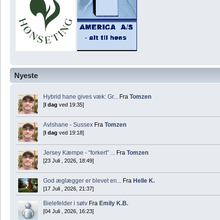
Nyeste
Hybrid hane gives væk: Gr...
Fra
Tomzen
[
I dag
ved 19:35]
Avlshane - Sussex
Fra
Tomzen
[
I dag
ved 19:18]
Jersey Kæmpe - “forkert” ...
Fra
Tomzen
[23 Juli , 2026, 18:49]
God æglægger er blevet en...
Fra
Helle K.
[17 Juli , 2026, 21:37]
Bielefelder i sølv
Fra
Emily K.B.
[04 Juli , 2026, 16:23]