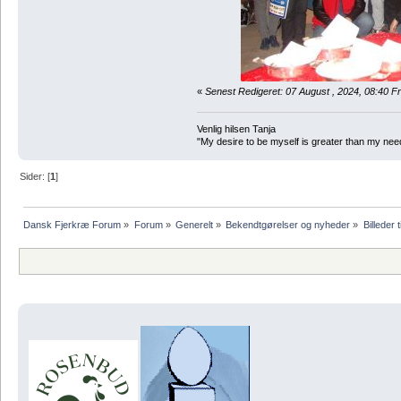
«
Senest Redigeret: 07 August , 2024, 08:40 F
Venlig hilsen Tanja
"My desire to be myself is greater than my need t
Sider: [
1
]
Dansk Fjerkræ Forum
»
Forum
»
Generelt
»
Bekendtgørelser og nyheder
»
Billeder t