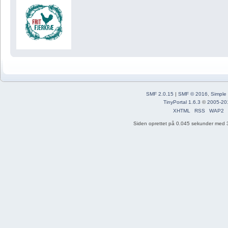
SMF 2.0.15
|
SMF © 2016
,
Simple
TinyPortal 1.6.3
©
2005-20
XHTML
RSS
WAP2
Siden oprettet på 0.045 sekunder med 3