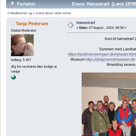
Forfatter
Emne: Hønsetræf (Læst 1878
0 Medlemmer og 1 Gæst læser dette emne.
Hønsetræf
Tanja Pedersen
«
Dato:
07 August , 2024, 08:38 »
Global Moderator
Kom til hønsetræf 
Sammen med Landhøn
https://landhoenseringen.dk/nyheder.html
Museum
https://detgroennemuseum.dk/
Indlæg: 5 957
tilmelding senere
Æg fra racehøns blev lovlige at
sælge