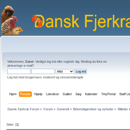
Velkommen,
Gæst
. Venligst
log ind
eller
registér
dig. Modtog du ikke en
aktiverings-e-mail?
Log ind med brugernavn, kodeord og sessionslængde
Hjem
Forum
Hjælp
Leksikon
Galleri
Søg
Kalender
TinyPortal
Staff Li
Dansk Fjerkræ Forum
»
Forum
»
Generelt
»
Bekendtgørelser og nyheder
»
Billeder t
Sider: [
1
]