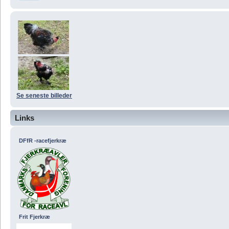
Se seneste billeder
Links
DFfR -racefjerkræ
Frit Fjerkræ