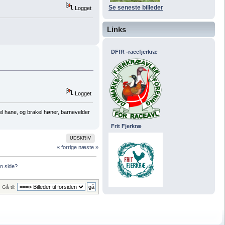
Se seneste billeder
Logget
Links
DFfR -racefjerkræ
Logget
el hane, og brakel høner, barnevelder
Frit Fjerkræ
UDSKRIV
« forrige
næste »
n side?
Gå til: