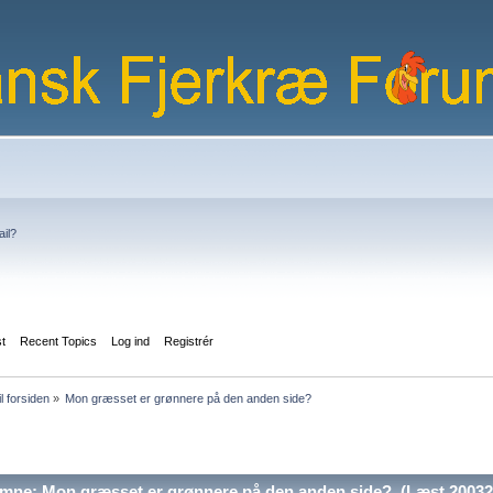
ail?
st
Recent Topics
Log ind
Registrér
il forsiden
»
Mon græsset er grønnere på den anden side?
mne: Mon græsset er grønnere på den anden side? (Læst 20032