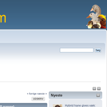
« forrige
næste »
Nyeste
UDSKRIV
Hybrid hane gives væk:
0 gange)