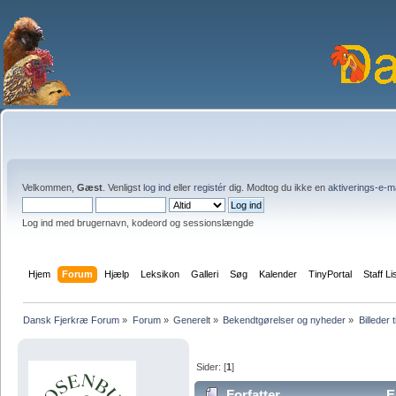
Velkommen,
Gæst
. Venligst
log ind
eller
registér
dig. Modtog du ikke en
aktiverings-e-m
Log ind med brugernavn, kodeord og sessionslængde
Hjem
Forum
Hjælp
Leksikon
Galleri
Søg
Kalender
TinyPortal
Staff Li
Dansk Fjerkræ Forum
»
Forum
»
Generelt
»
Bekendtgørelser og nyheder
»
Billeder t
Sider: [
1
]
Forfatter
E