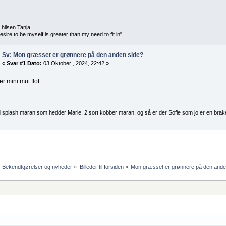
 hilsen Tanja
sire to be myself is greater than my need to fit in"
Sv: Mon græsset er grønnere på den anden side?
«
Svar #1 Dato:
03 Oktober , 2024, 22:42 »
er mini mut flot
d splash maran som hedder Marie, 2 sort kobber maran, og så er der Sofie som jo er en brak
Bekendtgørelser og nyheder
»
Billeder til forsiden
»
Mon græsset er grønnere på den ande