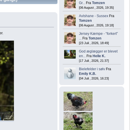
Gr...
Fra
Tomzen
[06 August , 2026, 19:35]
Avlshane - Sussex
Fra
Tomzen
[06 August , 2026, 19:18]
er.
Jersey Kæmpe - “forkert”
...
Fra
Tomzen
[23 Juli , 2026, 18:49]
God æglægger er blevet
en...
Fra
Helle K.
[17 Juli , 2026, 21:37]
Bielefelder i sølv
Fra
Emily K.B.
[04 Juli , 2026, 16:23]