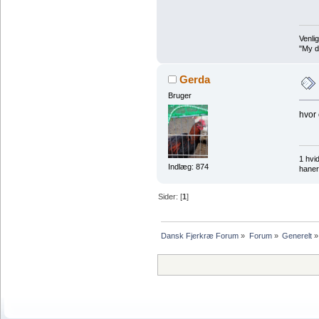
Venlig
"My de
Gerda
Bruger
hvor 
1 hvi
Indlæg: 874
haner
Sider: [
1
]
Dansk Fjerkræ Forum
»
Forum
»
Generelt
»