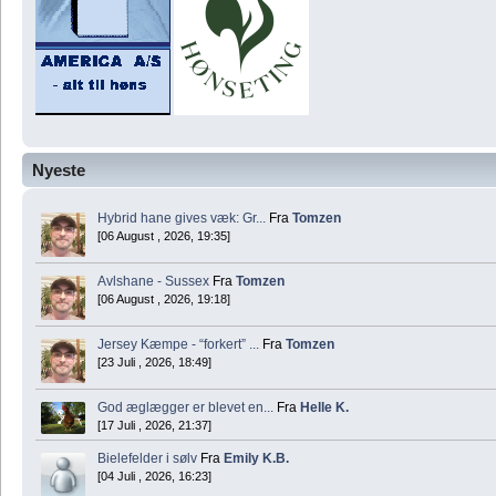
Nyeste
Hybrid hane gives væk: Gr...
Fra
Tomzen
[06 August , 2026, 19:35]
Avlshane - Sussex
Fra
Tomzen
[06 August , 2026, 19:18]
Jersey Kæmpe - “forkert” ...
Fra
Tomzen
[23 Juli , 2026, 18:49]
God æglægger er blevet en...
Fra
Helle K.
[17 Juli , 2026, 21:37]
Bielefelder i sølv
Fra
Emily K.B.
[04 Juli , 2026, 16:23]