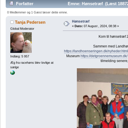
Forfatter
Emne: Hønsetræf (Læst 1887
0 Medlemmer og 1 Gæst læser dette emne.
Hønsetræf
Tanja Pedersen
«
Dato:
07 August , 2024, 08:38 »
Global Moderator
Kom til hønsetræf 
Sammen med Landhøn
https://landhoenseringen.dk/nyheder.html
Museum
https://detgroennemuseum.dk/
Indlæg: 5 957
tilmelding senere
Æg fra racehøns blev lovlige at
sælge