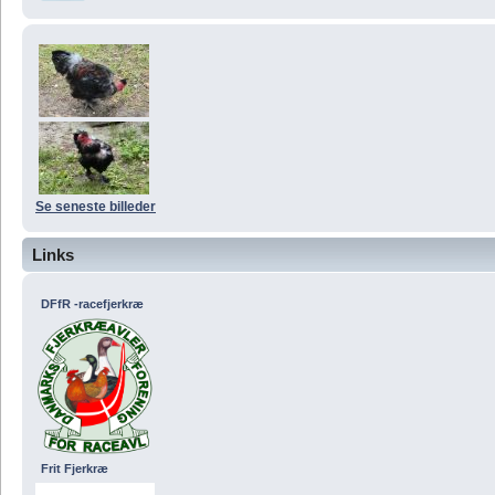
Se seneste billeder
Links
DFfR -racefjerkræ
Frit Fjerkræ