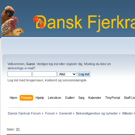
Velkommen,
Gæst
. Venligst
log ind
eller
registér
dig. Modtog du ikke en
aktiverings-e-mail?
Log ind med brugernavn, kodeord og sessionslængde
Hjem
Forum
Hjælp
Leksikon
Galleri
Søg
Kalender
TinyPortal
Staff Li
Dansk Fjerkræ Forum
»
Forum
»
Generelt
»
Bekendtgørelser og nyheder
»
Billeder t
Sider: [
1
]