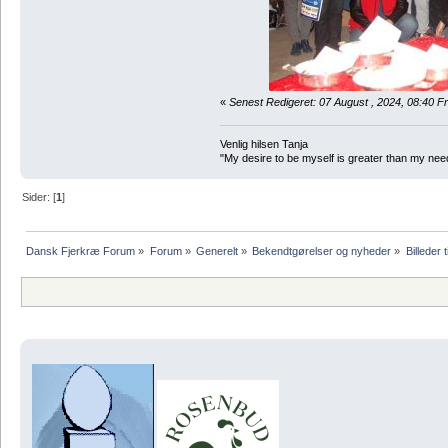
«
Senest Redigeret: 07 August , 2024, 08:40 F
Venlig hilsen Tanja
"My desire to be myself is greater than my need t
Sider: [
1
]
Dansk Fjerkræ Forum
»
Forum
»
Generelt
»
Bekendtgørelser og nyheder
»
Billeder t