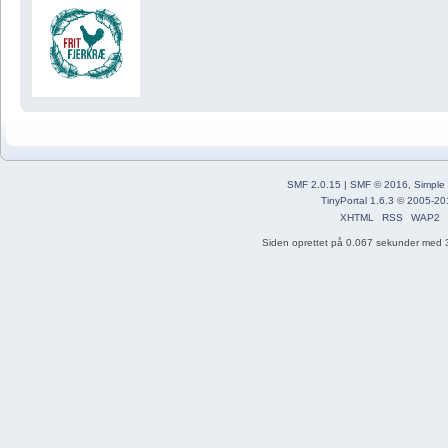
SMF 2.0.15
|
SMF © 2016
,
Simple
TinyPortal 1.6.3
©
2005-20
XHTML
RSS
WAP2
Siden oprettet på 0.067 sekunder med 3