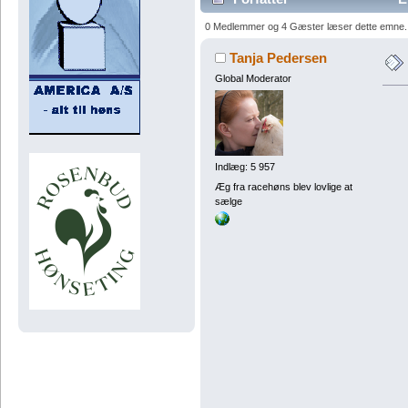
0 Medlemmer og 4 Gæster læser dette emne.
Tanja Pedersen
Global Moderator
Indlæg: 5 957
Æg fra racehøns blev lovlige at
sælge