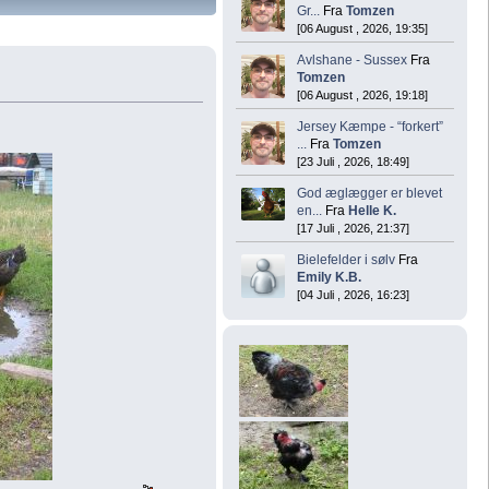
Gr...
Fra
Tomzen
[06 August , 2026, 19:35]
Avlshane - Sussex
Fra
Tomzen
[06 August , 2026, 19:18]
Jersey Kæmpe - “forkert”
...
Fra
Tomzen
[23 Juli , 2026, 18:49]
God æglægger er blevet
en...
Fra
Helle K.
[17 Juli , 2026, 21:37]
Bielefelder i sølv
Fra
Emily K.B.
[04 Juli , 2026, 16:23]