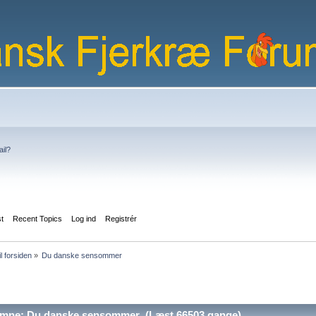
ail?
st
Recent Topics
Log ind
Registrér
il forsiden
»
Du danske sensommer
mne: Du danske sensommer (Læst 66503 gange)