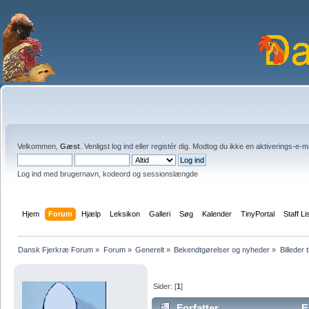
Velkommen,
Gæst
. Venligst
log ind
eller
registér
dig. Modtog du ikke en
aktiverings-e-m
Log ind med brugernavn, kodeord og sessionslængde
Hjem
Forum
Hjælp
Leksikon
Galleri
Søg
Kalender
TinyPortal
Staff Li
Dansk Fjerkræ Forum
»
Forum
»
Generelt
»
Bekendtgørelser og nyheder
»
Billeder t
Sider: [
1
]
Forfatter
E