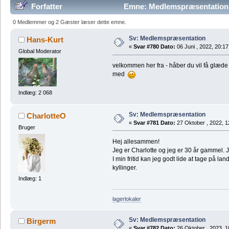
Forfatter
Emne: Medlemspræsentation 
0 Medlemmer og 2 Gæster læser dette emne.
Sv: Medlemspræsentation
Hans-Kurt
«
Svar #780 Dato:
06 Juni , 2022, 20:17
Global Moderator
velkommen her fra - håber du vil få glæde
med
Indlæg: 2 068
Sv: Medlemspræsentation
CharlotteO
«
Svar #781 Dato:
27 Oktober , 2022, 1
Bruger
Hej allesammen!
Jeg er Charlotte og jeg er 30 år gammel. 
I min fritid kan jeg godt lide at tage på l
kyllinger.
Indlæg: 1
lagerlokaler
Sv: Medlemspræsentation
Birgerm
«
Svar #782 Dato:
26 Oktober , 2023, 1