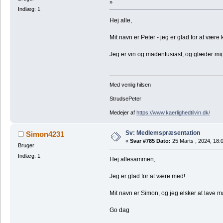
»
Indlæg: 1
Hej alle,
Mit navn er Peter - jeg er glad for at væ
Jeg er vin og madentusiast, og glæder mig
Med venlig hilsen
StrudsePeter
Medejer af
https://www.kaerlighedtilvin.dk/
Sv: Medlemspræsentation
Simon4231
«
Svar #785 Dato:
25 Marts , 2024, 18:
Bruger
Indlæg: 1
Hej allesammen,
Jeg er glad for at være med!
Mit navn er Simon, og jeg elsker at lave m
Go dag