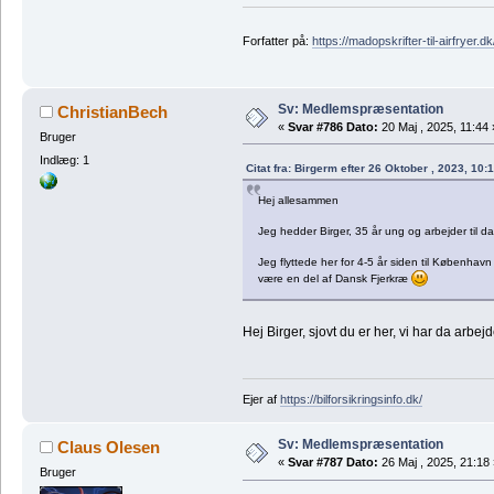
Forfatter på:
https://madopskrifter-til-airfryer.dk
Sv: Medlemspræsentation
ChristianBech
«
Svar #786 Dato:
20 Maj , 2025, 11:44 
Bruger
Indlæg: 1
Citat fra: Birgerm efter 26 Oktober , 2023, 10:
Hej allesammen
Jeg hedder Birger, 35 år ung og arbejder til da
Jeg flyttede her for 4-5 år siden til København
være en del af Dansk Fjerkræ
Hej Birger, sjovt du er her, vi har da arbe
Ejer af
https://bilforsikringsinfo.dk/
Sv: Medlemspræsentation
Claus Olesen
«
Svar #787 Dato:
26 Maj , 2025, 21:18 
Bruger