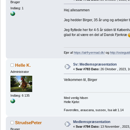
Bruger
Indlæg: 1
Hej allesammen
Jeg hedder Birger, 35 år ung og arbejder ti
Jeg flyttede her for 4-5 år siden til Køben
glad for at være en del af Dansk Fjerkræ
Ejer af
https://airfryermad.dk/
og
http://ostegui
Sv: Medlemspræsentation
Helle K.
«
Svar #783 Dato:
26 Oktober , 2023, 1
Administrator
Velkommen til, Birger
Indlæg: 6 135
Med venlig hilsen
Helle Kjelst
Faverolles, araucana, sussex, Isa ialt 1.14
Medlemspræsentation
StrudsePeter
«
Svar #784 Dato:
13 November , 2023,
Bruger