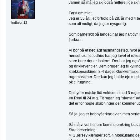
Jamen så må jeg ski også hellere lige skri
Først om mig:
Jeg er 55 år, i et forhold på 28. år med 4
Indlæg: 12
som alt muligt, da jeg er nysgerrig.
Som barnefødt på landet, har jeg haft dyr 
fjerkræ.
Vi bor på et nedlagt husmandssted, hvor j
hønsehus. I et udhus har jeg lavet et rott
store bure der er isoleret. Der har jeg ogs
og drikkeventiler. Dem bruger jeg til kyllin
klækkemaskinen 3-4 dage. Klækkemaskin
rugemaskiner. Der kan jeg holde øje med u
ok til rugning.
Det lyder måske lidt voldsomt med 3 rugema
en Real til 24 æg. Tit ruger jeg "slanter" u
det er for nogle skabninger der kommer u
Så ja, jeg er hobbyfjerkræavler, men seriø
Så må vi vel hellere komme omkring besæ
Stambesætning:
4+1 Jersey kæmper sort, 4 Moskusand de