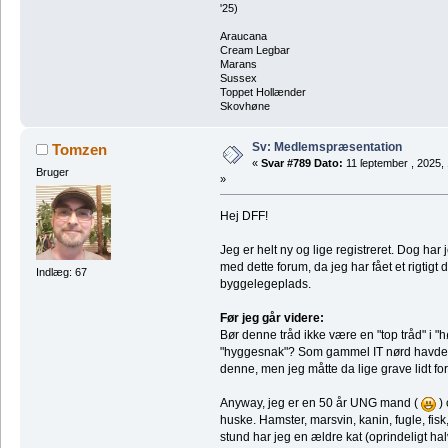
'25)
Araucana
Cream Legbar
Marans
Sussex
Toppet Hollænder
Skovhøne
Sv: Medlemspræsentation
Tomzen
«
Svar #789 Dato:
11 ſeptember , 2025,
Bruger
»
Hej DFF!
Jeg er helt ny og lige registreret. Dog har j
med dette forum, da jeg har fået et rigtigt
Indlæg: 67
byggelegeplads.
Før jeg går videre:
Bør denne tråd ikke være en "top tråd" i "
"hyggesnak"? Som gammel IT nørd havde j
denne, men jeg måtte da lige grave lidt fo
Anyway, jeg er en 50 år UNG mand (
) 
huske. Hamster, marsvin, kanin, fugle, fis
stund har jeg en ældre kat (oprindeligt halv