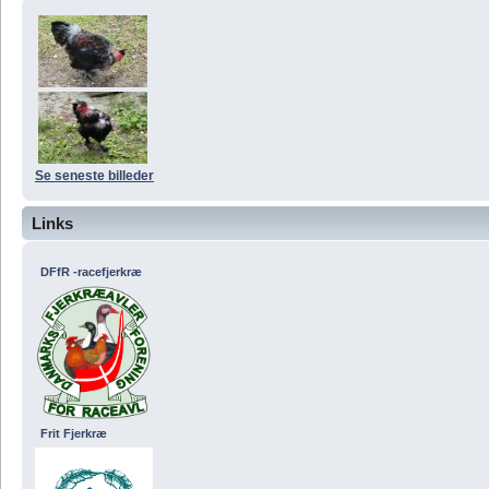
Se seneste billeder
Links
DFfR -racefjerkræ
Frit Fjerkræ