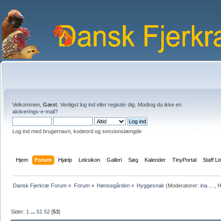
Velkommen,
Gæst
. Venligst
log ind
eller
registér
dig. Modtog du ikke en
aktiverings-e-mail?
Log ind med brugernavn, kodeord og sessionslængde
Hjem
Forum
Hjælp
Leksikon
Galleri
Søg
Kalender
TinyPortal
Staff Li
Dansk Fjerkræ Forum
»
Forum
»
Hønsegården
»
Hyggesnak
(Moderatorer:
ina.....
,
H
Sider:
1
...
51
52
[
53
]