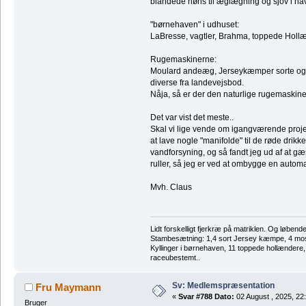
blandede høns til æglægning og sjov i ha
"børnehaven" i udhuset:
LaBresse, vagtler, Brahma, toppede Hollæ
Rugemaskinerne:
Moulard andeæg, Jerseykæmper sorte og h
diverse fra landevejsbod.
Nåja, så er der den naturlige rugemaskine
Det var vist det meste..
Skal vi lige vende om igangværende projek
at lave nogle "manifolde" til de røde drikk
vandforsyning, og så fandt jeg ud af at g
ruller, så jeg er ved at ombygge en automati
Mvh. Claus
Lidt forskelligt fjerkræ på matriklen. Og løbend
Stambesætning: 1,4 sort Jersey kæmpe, 4 m
Kyllinger i børnehaven, 11 toppede hollændere
raceubestemt..
Sv: Medlemspræsentation
Fru Maymann
«
Svar #788 Dato:
02 August , 2025, 22
Bruger