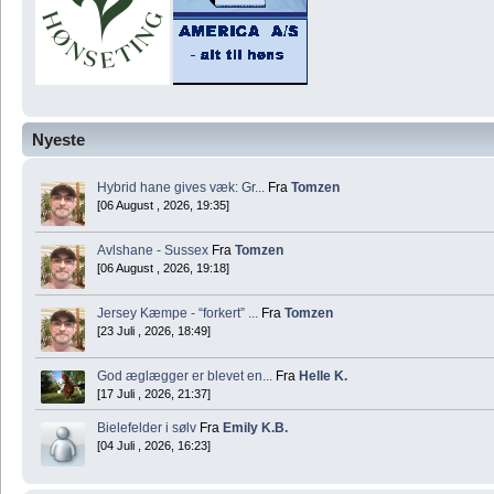
Nyeste
Hybrid hane gives væk: Gr...
Fra
Tomzen
[06 August , 2026, 19:35]
Avlshane - Sussex
Fra
Tomzen
[06 August , 2026, 19:18]
Jersey Kæmpe - “forkert” ...
Fra
Tomzen
[23 Juli , 2026, 18:49]
God æglægger er blevet en...
Fra
Helle K.
[17 Juli , 2026, 21:37]
Bielefelder i sølv
Fra
Emily K.B.
[04 Juli , 2026, 16:23]