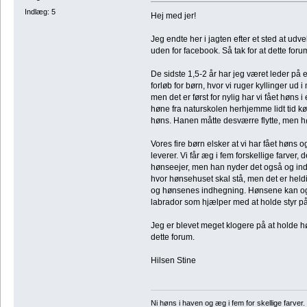
Indlæg: 5
Hej med jer!
Jeg endte her i jagten efter et sted at udv
uden for facebook. Så tak for at dette forum 
De sidste 1,5-2 år har jeg været leder på 
forløb for børn, hvor vi ruger kyllinger u
men det er først for nylig har vi fået høns
høne fra naturskolen herhjemme lidt tid k
høns. Hanen måtte desværre flytte, men hø
Vores fire børn elsker at vi har fået høns o
leverer. Vi får æg i fem forskellige farver, 
hønseejer, men han nyder det også og indr
hvor hønsehuset skal stå, men det er heldig
og hønsenes indhegning. Hønsene kan også
labrador som hjælper med at holde styr 
Jeg er blevet meget klogere på at holde 
dette forum.
Hilsen Stine
Ni høns i haven og æg i fem for skellige farv