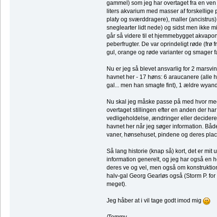
gammel) som jeg har overtaget fra en ven
liters akvarium med masser af forskellige 
platy og sværddragere), maller (ancistrus)
sneglearter lidt nede) og sidst men ikke m
går så videre til et hjemmebygget akvaponi
peberfrugter. De var oprindeligt røde (frø 
gul, orange og røde varianter og smager fa
Nu er jeg så blevet ansvarlig for 2 marsvin,
havnet her - 17 høns: 6 araucanere (alle hø
gal... men han smagte fint), 1 ældre wyan
Nu skal jeg måske passe på med hvor mege
overtaget stillingen efter en anden der har
vedligeholdelse, ændringer eller decideret
havnet her når jeg søger information. Båd
vaner, hønsehuset, pindene og deres place
Så lang historie (knap så) kort, det er mi
information generelt, og jeg har også en 
deres ve og vel, men også om konstruktione
halv-gal Georg Gearløs også (Storm P. fo
meget).
Jeg håber at i vil tage godt imod mig
/Tommy