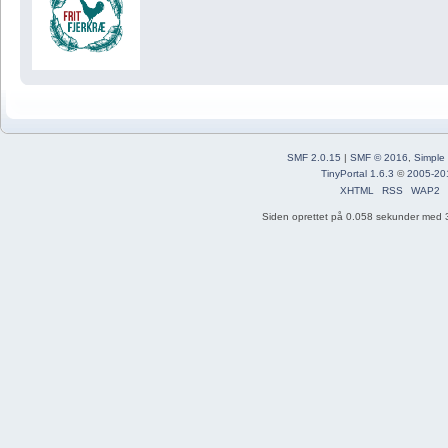
SMF 2.0.15
|
SMF © 2016
,
Simple
TinyPortal 1.6.3
©
2005-20
XHTML
RSS
WAP2
Siden oprettet på 0.058 sekunder med 3