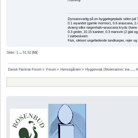
Dyreansvarlig på en byggelegeplads siden juli '
0.1 wyandot (gamle mormor), 0.6 araucana, 2.4 
dværg silke nøgenhals+araucana kryds (hane des
0.3 geder, 10.15 kaniner, 0.3 marsvin (2 glat og
I støbeskeen:
Fisk, sikkert ungefødende tandkarper, rejer og
Sider:
1
...
51
52
[
53
]
Dansk Fjerkræ Forum
»
Forum
»
Hønsegården
»
Hyggesnak
(Moderatorer:
ina.....
,
H