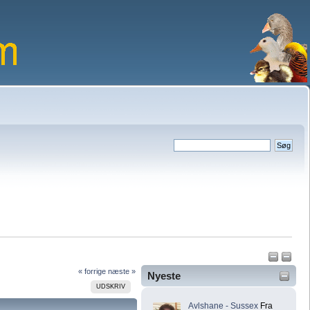
« forrige
næste »
Nyeste
UDSKRIV
Avlshane - Sussex
Fra