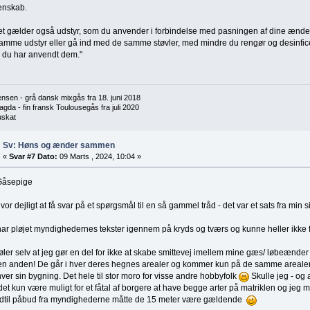
enskab.
et gælder også udstyr, som du anvender i forbindelse med pasningen af dine ænde
amme udstyr eller gå ind med de samme støvler, med mindre du rengør og desinficer
 du har anvendt dem."
ensen - grå dansk mixgås fra 18. juni 2018
agda - fin fransk Toulousegås fra juli 2020
uskat
Sv: Høns og ænder sammen
«
Svar #7 Dato:
09 Marts , 2024, 10:04 »
Gåsepige
vor dejligt at få svar på et spørgsmål til en så gammel tråd - det var et sats fra min 
ar pløjet myndighedernes tekster igennem på kryds og tværs og kunne heller ikke 
øler selv at jeg gør en del for ikke at skabe smittevej imellem mine gæs/ løbeænd
en anden! De går i hver deres hegnes arealer og kommer kun på de samme arealer
hver sin bygning. Det hele til stor moro for visse andre hobbyfolk
Skulle jeg - og
 det kun være muligt for et fåtal af borgere at have begge arter på matriklen og jeg må
ndtil påbud fra myndighederne måtte de 15 meter være gældende