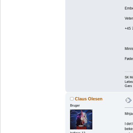
Embe
Vete
+45 7
Minis
Fødev
SK Ma
Løbeæ
Gæs t
Claus Olesen
Bruger
Mnjae
I det
beken
Indlæg: 12