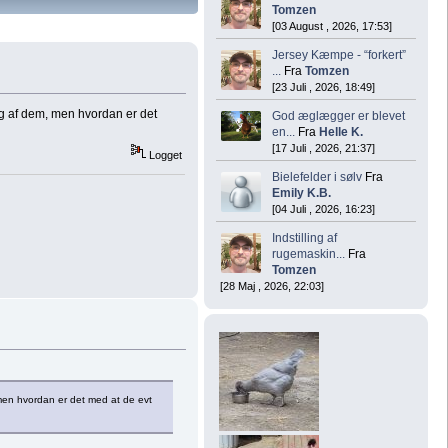
Tomzen
[03 August , 2026, 17:53]
Jersey Kæmpe - “forkert”
...
Fra
Tomzen
[23 Juli , 2026, 18:49]
ig af dem, men hvordan er det
God æglægger er blevet
en...
Fra
Helle K.
[17 Juli , 2026, 21:37]
Logget
Bielefelder i sølv
Fra
Emily K.B.
[04 Juli , 2026, 16:23]
Indstilling af
rugemaskin...
Fra
Tomzen
[28 Maj , 2026, 22:03]
men hvordan er det med at de evt