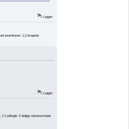
Logget
rød amerikaner. 1,2 brogede
Logget
2.2 påfugle. 5 dejlige siameserkatte