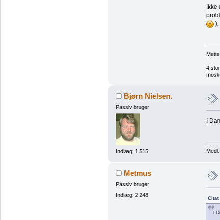
Ikke 
probl
),
Mette
4 sto
mosku
Bjørn Nielsen.
Passiv bruger
I Da
Medl.
Indlæg: 1 515
Metmus
Passiv bruger
Indlæg: 2 248
Citat
I 