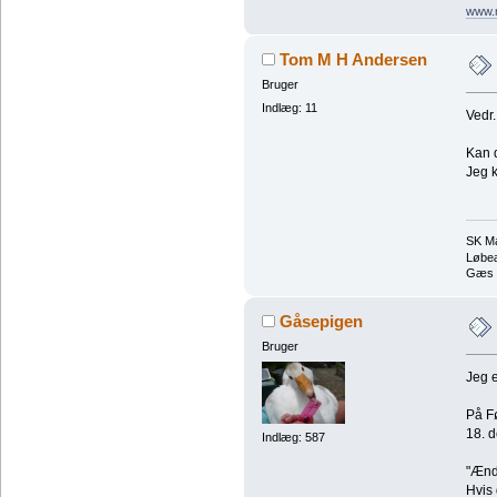
www.
Tom M H Andersen
Bruger
Indlæg: 11
Vedr.
Kan 
Jeg k
SK Ma
Løbeæ
Gæs t
Gåsepigen
Bruger
Jeg e
På Fø
18. d
Indlæg: 587
"Ænde
Hvis 