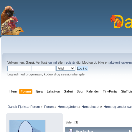
Velkommen,
Gæst
. Venligst
log ind
eller
registér
dig. Modtog du ikke en
aktiverings-e-m
Log ind med brugernavn, kodeord og sessionslængde
Hjem
Forum
Hjælp
Leksikon
Galleri
Søg
Kalender
TinyPortal
Staff Li
Dansk Fjerkræ Forum
»
Forum
»
Hønsegården
»
Hønsehuset
»
Høns og ænder s
Sider: [
1
]
Forfatter
E