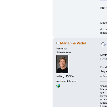
Bjørn
Mette
4 sto
mosku
Marianne Vedel
Hønemor
Administrator
Mette,
Hos 
Du sk
Jeg k
«
Sen
Indlæg: 15 304
metacamkills.com
Venlig
Maria
❁◕ ‿
Dværg
(somm
Medle
Forma