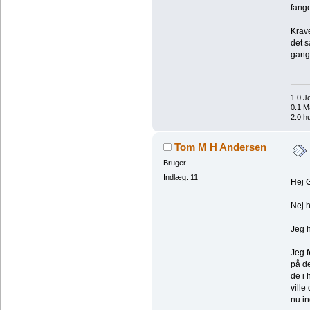
fang
Krav
det s
gang
1.0 J
0.1 M
2.0 h
Tom M H Andersen
Bruger
Indlæg: 11
Hej 
Nej h
Jeg h
Jeg f
på d
de i 
ville
nu i