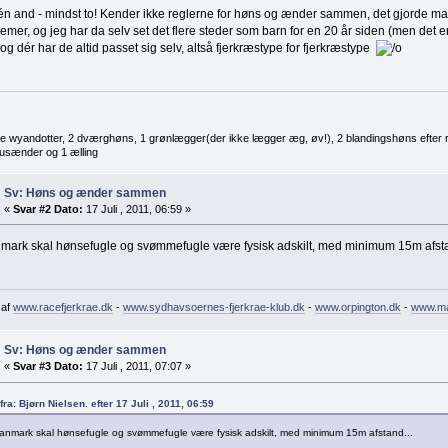
én and - mindst to! Kender ikke reglerne for høns og ænder sammen, det gjorde ma
emer, og jeg har da selv set det flere steder som barn for en 20 år siden (men det 
 og dér har de altid passet sig selv, altså fjerkræstype for fjerkræstype
re wyandotter, 2 dværghøns, 1 grønlægger(der ikke lægger æg, øv!), 2 blandingshøns efter 
sænder og 1 ælling
Sv: Høns og ænder sammen
«
Svar #2 Dato:
17 Juli , 2011, 06:59 »
nmark skal hønsefugle og svømmefugle være fysisk adskilt, med minimum 15m afsta
 af
www.racefjerkrae.dk
-
www.sydhavsoernes-fjerkrae-klub.dk
-
www.orpington.dk
-
www.ma
Sv: Høns og ænder sammen
«
Svar #3 Dato:
17 Juli , 2011, 07:07 »
 fra: Bjørn Nielsen. efter 17 Juli , 2011, 06:59
Danmark skal hønsefugle og svømmefugle være fysisk adskilt, med minimum 15m afstand...