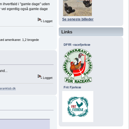
n ihvertfald i "gamle dage" uden
er vel egentlig også gamle dage
Se seneste billeder
Logget
Links
rød amerikaner. 1,2 brogede
DFfR -racefjerkræ
nd...
Logget
Frit Fjerkræ
ranklub.dk