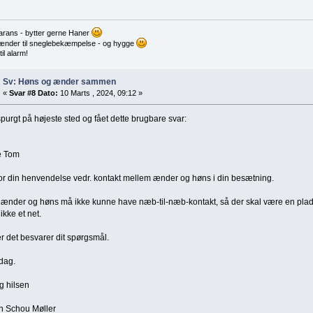
rans - bytter gerne Haner
nder til sneglebekæmpelse - og hygge
il alarm!
Sv: Høns og ænder sammen
«
Svar #8 Dato:
10 Marts , 2024, 09:12 »
purgt på højeste sted og fået dette brugbare svar:
 Tom
or din henvendelse vedr. kontakt mellem ænder og høns i din besætning.
 ænder og høns må ikke kunne have næb-til-næb-kontakt, så der skal være en pla
 ikke et net.
 det besvarer dit spørgsmål.
dag.
g hilsen
n Schou Møller