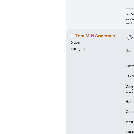
SK Ma
Løbeæ
Gæs t
Tom M H Andersen
Bruger
Indlæg: 11
Har s
Kære
Tak f
Dine
altså
Håber
God 
Venli
Kare