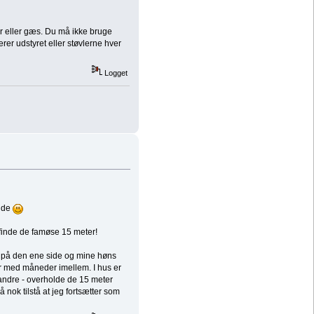
r eller gæs. Du må ikke bruge
er udstyret eller støvlerne hver
Logget
side
finde de famøse 15 meter!
er på den ene side og mine høns
 med måneder imellem. I hus er
 andre - overholde de 15 meter
 nok tilstå at jeg fortsætter som