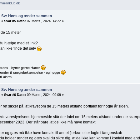
maranklub.dk
Sv: Høns og ænder sammen
«
Svar #5 Dato:
07 Marts , 2024, 14:22 »
 de 15 meter
du hjælpe med et link?
an ikke finde det selv
rans - bytter gerne Haner
nder til sneglebekæmpelse - og hygge
il alarm!
Sv: Høns og ænder sammen
«
Svar #6 Dato:
09 Marts , 2024, 09:09 »
r ret sikker på, at kravet om de 15 meters afstand bortfaldt for nogle år siden.
devarestyrelsens hjemmeside står der intet om 15 meters afstand under de skærpede
ecember 2023. Der står bare, at de ikke må have kontakt:
r og gæs må ikke have kontakt til andet fjerkræ eller fugle i fangenskab
du holder ænder og gæs skal du sikre dig, at de ikke kan komme i kontakt med andet