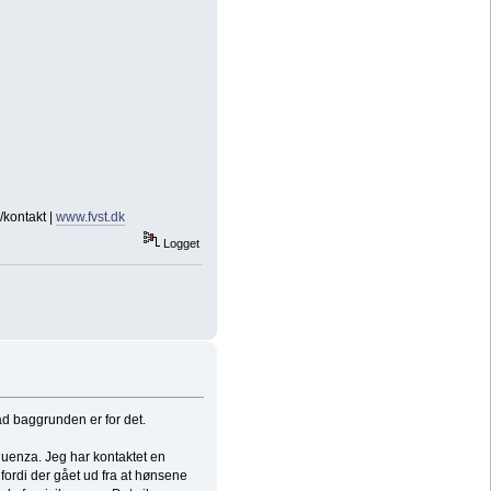
/kontakt |
www.fvst.dk
Logget
d baggrunden er for det.
luenza. Jeg har kontaktet en
fordi der gået ud fra at hønsene