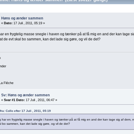
Høns og ænder sammen
«
Dato:
17 Juli , 2011, 05:19 »
ar en frygtelig masse snegle i haven og tænker på at få mig en and der kan tage s
t de evt skal bo sammen, kan det lade sig gøre, og vil de det?
n
nder
La Fléche
Sv: Høns og ænder sammen
«
Svar #1 Dato:
17 Juli , 2011, 06:47 »
 fra: Collo efter 17 Juli , 2011, 05:19
 har en frygtelig masse snegle i haven og tænker på at få mig en and der kan tage sig af dem, 
l bo sammen, kan det lade sig gøre, og vil de det?