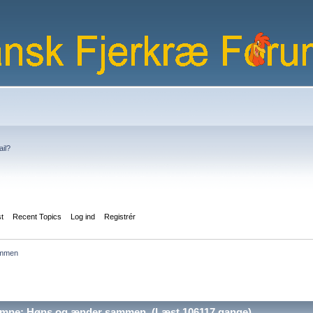
ail?
st
Recent Topics
Log ind
Registrér
ammen
mne: Høns og ænder sammen (Læst 106117 gange)