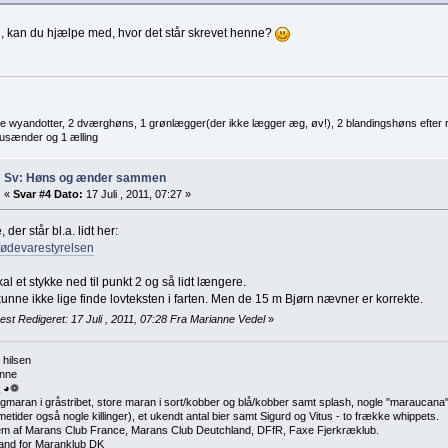
, kan du hjælpe med, hvor det står skrevet henne?
re wyandotter, 2 dværghøns, 1 grønlægger(der ikke lægger æg, øv!), 2 blandingshøns efter 
sænder og 1 ælling
Sv: Høns og ænder sammen
«
Svar #4 Dato:
17 Juli , 2011, 07:27 »
 der står bl.a. lidt her:
fødevarestyrelsen
al et stykke ned til punkt 2 og så lidt længere.
unne ikke lige finde lovteksten i farten. Men de 15 m Bjørn nævner er korrekte.
est Redigeret: 17 Juli , 2011, 07:28 Fra Marianne Vedel
»
 hilsen
nne
 ◕❁
maran i gråstribet, store maran i sort/kobber og blå/kobber samt splash, nogle "maraucana", 
etider også nogle killinger), et ukendt antal bier samt Sigurd og Vitus - to frække whippets.
m af Marans Club France, Marans Club Deutchland, DFfR, Faxe Fjerkræklub.
nd for Maranklub DK