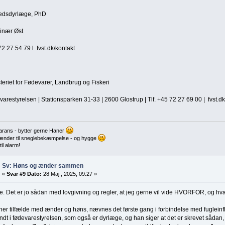
dsdyrlæge, PhD
rinær Øst
2 27 54 79 l fvst.dk/kontakt
teriet for Fødevarer, Landbrug og Fiskeri
arestyrelsen | Stationsparken 31-33 | 2600 Glostrup | Tlf. +45 72 27 69 00 | fvst.dk
rans - bytter gerne Haner
nder til sneglebekæmpelse - og hygge
il alarm!
Sv: Høns og ænder sammen
«
Svar #9 Dato:
28 Maj , 2025, 09:27 »
. Det er jo sådan med lovgivning og regler, at jeg gerne vil vide HVORFOR, og hva
 her tilfælde med ænder og høns, nævnes det første gang i forbindelse med fugleinf
dt i fødevarestyrelsen, som også er dyrlæge, og han siger at det er skrevet sådan, 