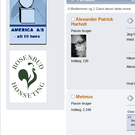
0 Medlemmer og 1 Gæst læser dette emne.
Alexander Patrick
Harholt
Passiv bruger
Jeg h
med a
Hilse
Indlæg: 130
Alexa
Hvid 
Metmus
Passiv bruger
Indlæg: 2 248
Citat
Jeg
ska