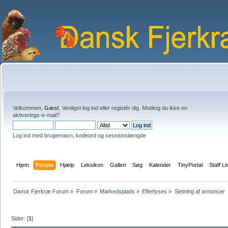
Velkommen,
Gæst
. Venligst
log ind
eller
registér
dig. Modtog du ikke en
aktiverings-e-mail?
Log ind med brugernavn, kodeord og sessionslængde
Hjem
Forum
Hjælp
Leksikon
Galleri
Søg
Kalender
TinyPortal
Staff Li
Dansk Fjerkræ Forum
»
Forum
»
Markedsplads
»
Efterlyses
»
Sletning af annoncer
Sider: [
1
]