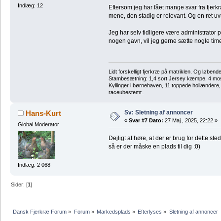
Indlæg: 12
Eftersom jeg har fået mange svar fra fjerkra
mene, den stadig er relevant. Og en ret uv
Jeg har selv tidligere være administrator 
nogen gavn, vil jeg gerne sætte nogle time
Lidt forskelligt fjerkræ på matriklen. Og løbend
Stambesætning: 1,4 sort Jersey kæmpe, 4 m
Kyllinger i børnehaven, 11 toppede hollændere
raceubestemt..
Sv: Sletning af annoncer
Hans-Kurt
«
Svar #7 Dato:
27 Maj , 2025, 22:22 »
Global Moderator
Dejligt at høre, at der er brug for dette st
så er der måske en plads til dig :0)
Indlæg: 2 068
Sider: [
1
]
Dansk Fjerkræ Forum
»
Forum
»
Markedsplads
»
Efterlyses
»
Sletning af annoncer