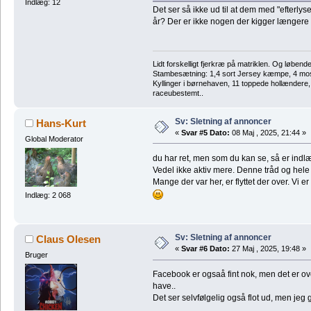
Indlæg: 12
Det ser så ikke ud til at dem med "efterlyses
år? Der er ikke nogen der kigger længere 
Lidt forskelligt fjerkræ på matriklen. Og løbend
Stambesætning: 1,4 sort Jersey kæmpe, 4 m
Kyllinger i børnehaven, 11 toppede hollændere
raceubestemt..
Sv: Sletning af annoncer
Hans-Kurt
«
Svar #5 Dato:
08 Maj , 2025, 21:44 »
Global Moderator
du har ret, men som du kan se, så er indl
Vedel ikke aktiv mere. Denne tråd og hele 
Mange der var her, er flyttet der over. Vi er 
Indlæg: 2 068
Sv: Sletning af annoncer
Claus Olesen
«
Svar #6 Dato:
27 Maj , 2025, 19:48 »
Bruger
Facebook er ogsaå fint nok, men det er o
have..
Det ser selvfølgelig også flot ud, men jeg 