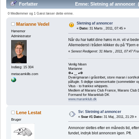
Forfatter
Emne: Sletning af annoncer 
0 Medlemmer og 1 Gæst læser dette emne.
Sletning af annoncer
Marianne Vedel
«
Dato:
31 Marts , 2011, 07:45 »
Hønemor
Administrator
Når du har købt dine høns m.m. vil vi bede 
Allernederst i tråden klikker du på "Fjern
«
Senest Redigeret: 31 Marts , 2011, 07:47 Fr
Venlig hilsen
Indlæg: 15 304
Marianne
❁◕ ‿ ◕❁
metacamkills.com
Dværgmaran i gråstribet, store maran i sort/k
påfugle. 5 dejlige siameserkatte (sommetider ogs
Vitus - to frække whippets.
Medlem af Marans Club France, Marans Club D
Formand for Maranklub DK
www.maranklub.dk
Sv: Sletning af annoncer
Lene Lestat
«
Svar #1 Dato:
31 Maj , 2011, 21:29 »
Bruger
Annoncer slettes efter en måneds tid, efter
fundet, indryk blot annoncen igen. Pft.