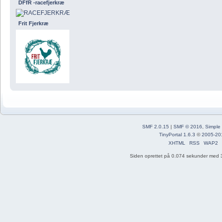
DFfR -racefjerkræ
Frit Fjerkræ
SMF 2.0.15
|
SMF © 2016
,
Simple
TinyPortal 1.6.3
©
2005-20
XHTML
RSS
WAP2
Siden oprettet på 0.074 sekunder med 3