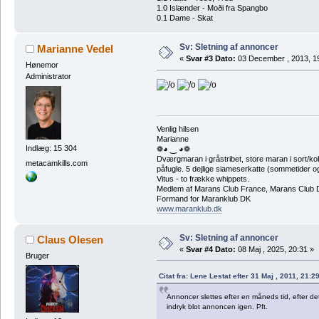
1.0 Islænder - Moði fra Spangbo
0.1 Dame - Skat
Sv: Sletning af annoncer
Marianne Vedel
«
Svar #3 Dato:
03 December , 2013, 1
Hønemor
Administrator
Venlig hilsen
Marianne
Indlæg: 15 304
❁◕ ‿ ◕❁
Dværgmaran i gråstribet, store maran i sort/k
metacamkills.com
påfugle. 5 dejlige siameserkatte (sommetider ogs
Vitus - to frække whippets.
Medlem af Marans Club France, Marans Club D
Formand for Maranklub DK
www.maranklub.dk
Sv: Sletning af annoncer
Claus Olesen
«
Svar #4 Dato:
08 Maj , 2025, 20:31 »
Bruger
Citat fra: Lene Lestat efter 31 Maj , 2011, 21:2
Annoncer slettes efter en måneds tid, efter det
indryk blot annoncen igen. Pft.