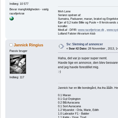
Indlæg: 10 577
Bevar mangfoldigheden - vælg
Mvh Lene
racefjerkræ
Seriøst opdræt af:
Sumatra, Paduaner, maran, brakel og Engelsk
Ejer af 0,2 katte Billie og Pusle + 8 ferskvands
koraller.
Medl.af : DFfR:
www.racefjerkrae.dk
,
www.sydh
Lolland Falster Akvarium klub
Sv: Sletning af annoncer
Jannick Ringius
«
Svar #2 Dato:
28 November , 2013, 1
Passiv bruger
Haha, det var jo super super nemt.
Havde lige en annonce, den blev besvare
end jeg havde forestillet mig.
:-)
Indlæg: 117
Jannick har en lille bondegård, iha iha åååh. Her
0.1 Maran
0.1 Gul Orpington
0.2 Blå Auracana
0.1 Sort Auracana
1.2 Wyandot - Orla, Marie, Edith
1.0 Labrador F1 - Balder
1.1 Katte - Ysse, Trud