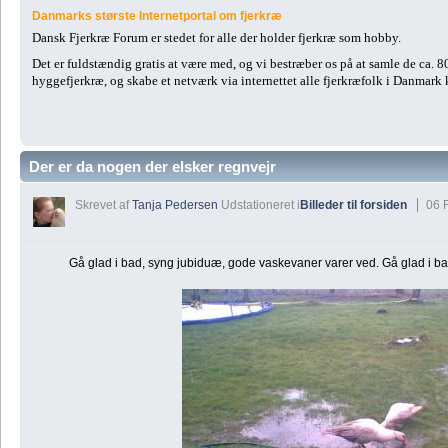
Danmarks største Internetportal om fjerkræ
Dansk Fjerkræ Forum er stedet for alle der holder fjerkræ som hobby.
Det er fuldstændig gratis at være med, og vi bestræber os på at samle de ca. 
hyggefjerkræ, og skabe et netværk via internettet alle fjerkræfolk i Danmark
Der er da nogen der elsker regnvejr
Skrevet af
Tanja Pedersen
Udstationeret i
Billeder til forsiden
06 
Gå glad i bad, syng jubiduæ, gode vaskevaner varer ved. Gå glad i bad,