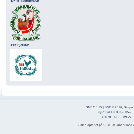
DFfR -racefjerkræ
Frit Fjerkræ
SMF 2.0.15
|
SMF © 2016
,
Simple
TinyPortal 1.6.3
©
2005-20
XHTML
RSS
WAP2
Siden oprettet på 0.108 sekunder med 3