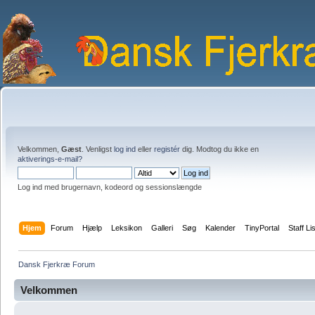
Velkommen,
Gæst
. Venligst
log ind
eller
registér
dig. Modtog du ikke en
aktiverings-e-mail?
Log ind med brugernavn, kodeord og sessionslængde
Hjem
Forum
Hjælp
Leksikon
Galleri
Søg
Kalender
TinyPortal
Staff Li
Dansk Fjerkræ Forum
Velkommen