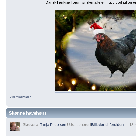
Dansk Fjerkræ Forum ønsker alle en rigtig god jul og e
0 kommentarer
Skønne havehøns
Skrevet af
Tanja Pedersen
Udstationeret i
Billeder til forsiden
13 