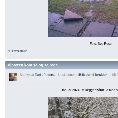
Foto: Søs Rose
0 kommentarer
Vinteren kom så og sejrede
Skrevet af
Tanja Pedersen
Udstationeret i
Billeder til forsiden
05 
Januar 2024 - vi lægger hårdt ud med s