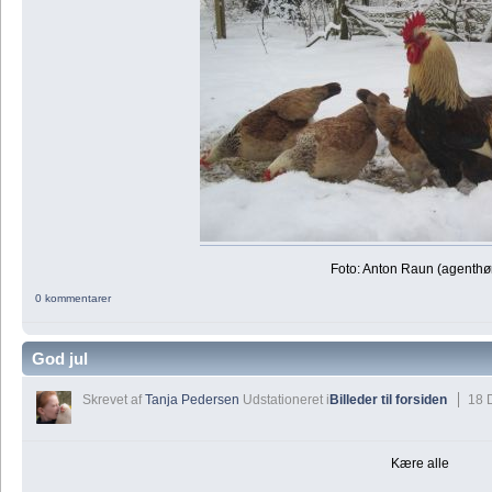
Foto: Anton Raun (agenthø
0 kommentarer
God jul
Skrevet af
Tanja Pedersen
Udstationeret i
Billeder til forsiden
18 
Kære alle