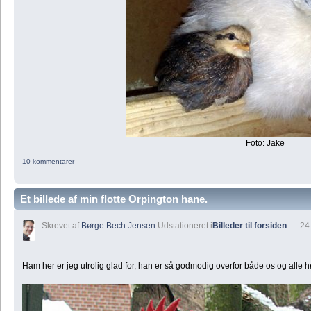
Foto: Jake
10 kommentarer
Et billede af min flotte Orpington hane.
Skrevet af
Børge Bech Jensen
Udstationeret i
Billeder til forsiden
24
Ham her er jeg utrolig glad for, han er så godmodig overfor både os og alle 