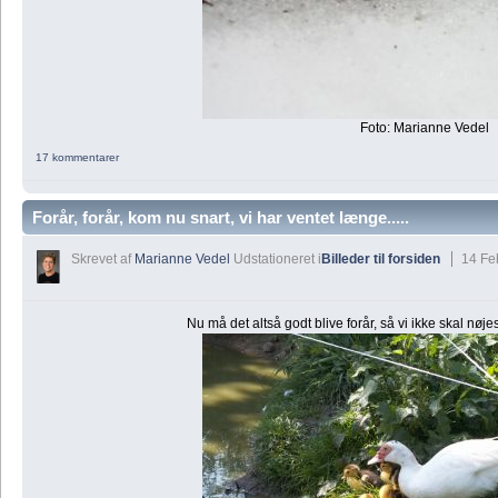
Foto: Marianne Vedel
17 kommentarer
Forår, forår, kom nu snart, vi har ventet længe.....
Skrevet af
Marianne Vedel
Udstationeret i
Billeder til forsiden
14 Fe
Nu må det altså godt blive forår, så vi ikke skal nøje