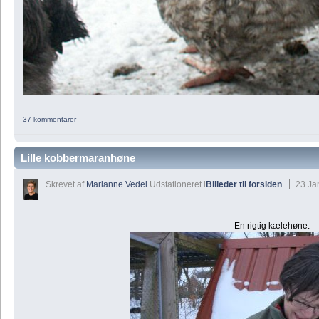
37 kommentarer
Lille kobbermaranhøne
Skrevet af
Marianne Vedel
Udstationeret i
Billeder til forsiden
23 Ja
En rigtig kælehøne: