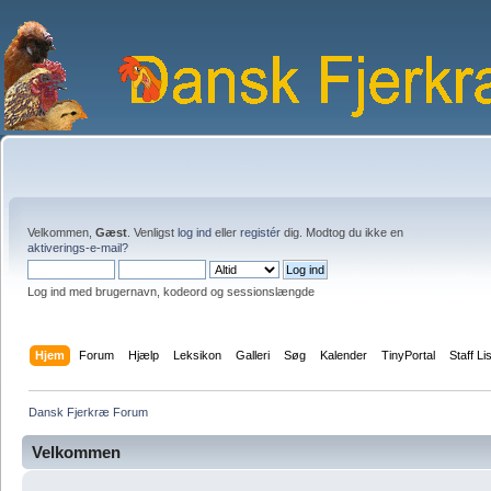
Velkommen,
Gæst
. Venligst
log ind
eller
registér
dig. Modtog du ikke en
aktiverings-e-mail?
Log ind med brugernavn, kodeord og sessionslængde
Hjem
Forum
Hjælp
Leksikon
Galleri
Søg
Kalender
TinyPortal
Staff Li
Dansk Fjerkræ Forum
Velkommen