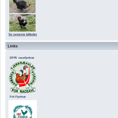
Se seneste billeder
Links
DFfR -racefjerkræ
Frit Fjerkræ