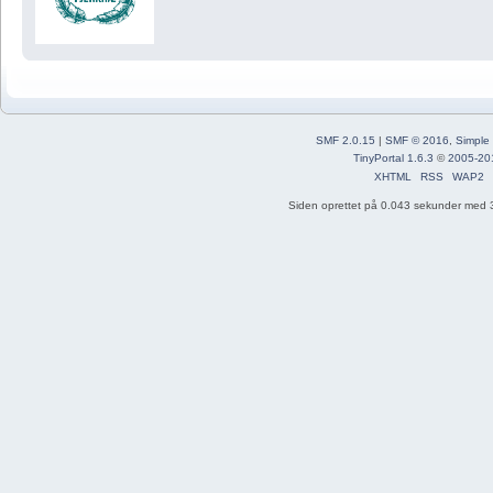
SMF 2.0.15
|
SMF © 2016
,
Simple
TinyPortal 1.6.3
©
2005-20
XHTML
RSS
WAP2
Siden oprettet på 0.043 sekunder med 3