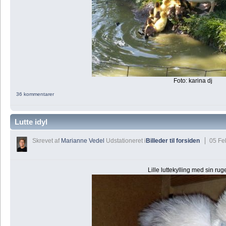
Foto: karina dj
36 kommentarer
Lutte idyl
Skrevet af
Marianne Vedel
Udstationeret i
Billeder til forsiden
05 Fe
Lille luttekylling med sin ru