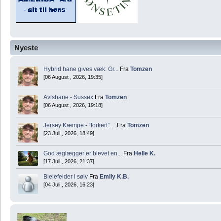
Nyeste
Hybrid hane gives væk: Gr...
Fra
Tomzen
[06 August , 2026, 19:35]
Avlshane - Sussex
Fra
Tomzen
[06 August , 2026, 19:18]
Jersey Kæmpe - “forkert” ...
Fra
Tomzen
[23 Juli , 2026, 18:49]
God æglægger er blevet en...
Fra
Helle K.
[17 Juli , 2026, 21:37]
Bielefelder i sølv
Fra
Emily K.B.
[04 Juli , 2026, 16:23]