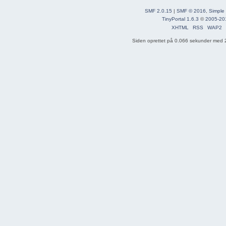
SMF 2.0.15
|
SMF © 2016
,
Simple
TinyPortal 1.6.3
©
2005-20
XHTML
RSS
WAP2
Siden oprettet på 0.066 sekunder med 2