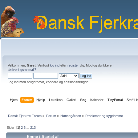
Velkommen,
Gæst
. Venligst
log ind
eller
registér
dig. Modtog du ikke en
aktiverings-e-mail?
Log ind med brugernavn, kodeord og sessionslængde
Hjem
Forum
Hjælp
Leksikon
Galleri
Søg
Kalender
TinyPortal
Staff Li
Dansk Fjerkræ Forum
»
Forum
»
Hønsegården
»
Problemer og sygdomme
Sider: [
1
]
2
3
...
213
Emne
/
Startet af