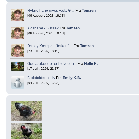
Hybrid hane gives væk: Gr...
Fra
Tomzen
[06 August , 2026, 19:35]
Avlshane - Sussex
Fra
Tomzen
[06 August , 2026, 19:18]
Jersey Kæmpe - “forkert” ...
Fra
Tomzen
[23 Juli , 2026, 18:49]
God æglægger er blevet en...
Fra
Helle K.
[17 Juli , 2026, 21:37]
Bielefelder i sølv
Fra
Emily K.B.
[04 Juli , 2026, 16:23]