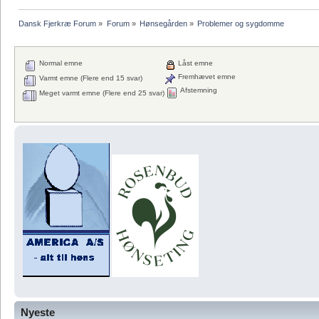
Dansk Fjerkræ Forum
»
Forum
»
Hønsegården
»
Problemer og sygdomme
Normal emne
Låst emne
Fremhævet emne
Varmt emne (Flere end 15 svar)
Afstemning
Meget varmt emne (Flere end 25 svar)
Nyeste