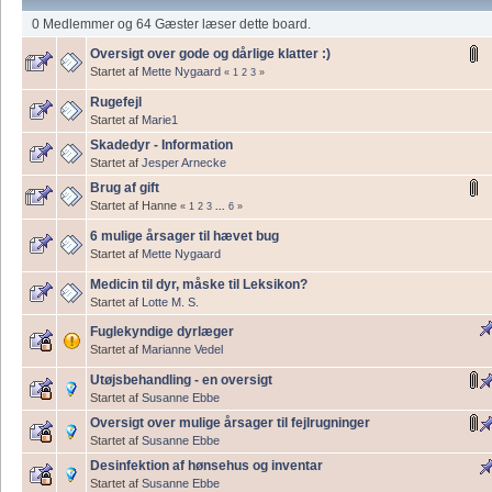
0 Medlemmer og 64 Gæster læser dette board.
Oversigt over gode og dårlige klatter :)
Startet af
Mette Nygaard
«
1
2
3
»
Rugefejl
Startet af
Marie1
Skadedyr - Information
Startet af
Jesper Arnecke
Brug af gift
Startet af Hanne
«
1
2
3
...
6
»
6 mulige årsager til hævet bug
Startet af
Mette Nygaard
Medicin til dyr, måske til Leksikon?
Startet af
Lotte M. S.
Fuglekyndige dyrlæger
Startet af
Marianne Vedel
Utøjsbehandling - en oversigt
Startet af
Susanne Ebbe
Oversigt over mulige årsager til fejlrugninger
Startet af
Susanne Ebbe
Desinfektion af hønsehus og inventar
Startet af
Susanne Ebbe