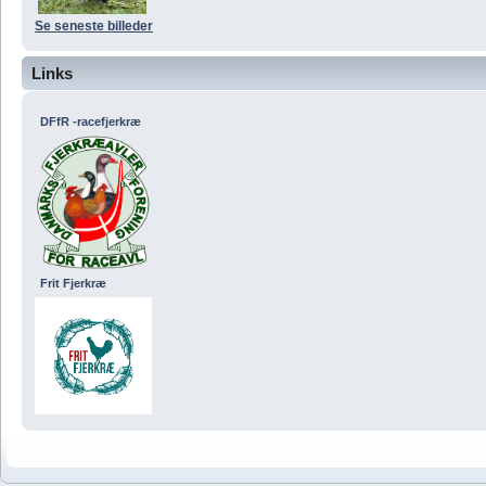
Se seneste billeder
Links
DFfR -racefjerkræ
Frit Fjerkræ