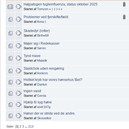
Højpatogen fugleinfluenza, status oktober 2025
Startet af
Tomzen
«
1
2
3
4
»
Problemer ved fjerskifte/fæld
Startet af
Anna I.
Skadedyr (rotter)
Startet af
Birthe68
Møjer sig i Redekasser
Startet af
Søren
Tynd mave
Startet af
Maladk
Staldchok uden rengøring
Startet af
Annkrm
Hvilket kryb har vores hønsehus fået?
Startet af
Danlun
ingen vand
Startet af
Gerda
Hjælp til syg høne
Startet af
andr167g
Høner der er stride ved de andre.
Startet af
Skouwilse
Sider: [
1
]
2
3
...
213