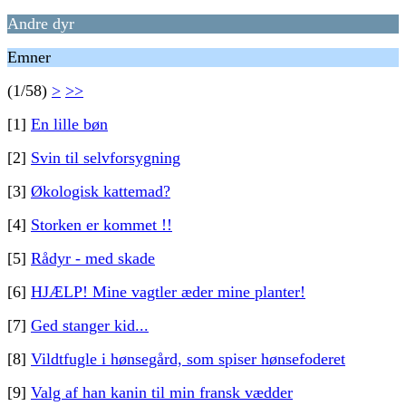
Andre dyr
Emner
(1/58)
>
>>
[1]
En lille bøn
[2]
Svin til selvforsygning
[3]
Økologisk kattemad?
[4]
Storken er kommet !!
[5]
Rådyr - med skade
[6]
HJÆLP! Mine vagtler æder mine planter!
[7]
Ged stanger kid...
[8]
Vildtfugle i hønsegård, som spiser hønsefoderet
[9]
Valg af han kanin til min fransk vædder