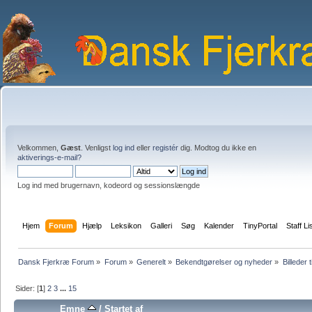
Velkommen,
Gæst
. Venligst
log ind
eller
registér
dig. Modtog du ikke en
aktiverings-e-mail?
Log ind med brugernavn, kodeord og sessionslængde
Hjem
Forum
Hjælp
Leksikon
Galleri
Søg
Kalender
TinyPortal
Staff Li
Dansk Fjerkræ Forum
»
Forum
»
Generelt
»
Bekendtgørelser og nyheder
»
Billeder t
Sider: [
1
]
2
3
...
15
Emne
/
Startet af