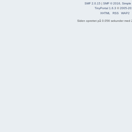
SMF 2.0.15
|
SMF © 2016
,
Simple
TinyPortal 1.6.3
©
2005-20
XHTML
RSS
WAP2
Siden oprettet på 0.056 sekunder med 2