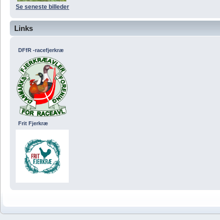
Se seneste billeder
Links
DFfR -racefjerkræ
Frit Fjerkræ