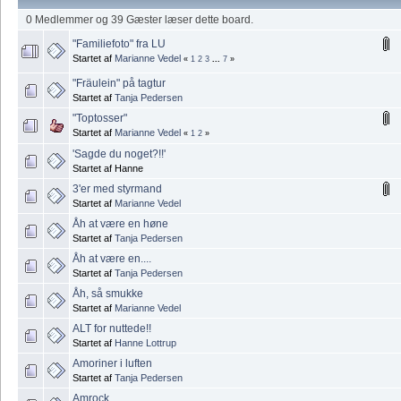
0 Medlemmer og 39 Gæster læser dette board.
"Familiefoto" fra LU
Startet af
Marianne Vedel
«
1
2
3
...
7
»
"Fräulein" på tagtur
Startet af
Tanja Pedersen
"Toptosser"
Startet af
Marianne Vedel
«
1
2
»
'Sagde du noget?!!'
Startet af Hanne
3'er med styrmand
Startet af
Marianne Vedel
Åh at være en høne
Startet af
Tanja Pedersen
Åh at være en....
Startet af
Tanja Pedersen
Åh, så smukke
Startet af
Marianne Vedel
ALT for nuttede!!
Startet af
Hanne Lottrup
Amoriner i luften
Startet af
Tanja Pedersen
Amrock