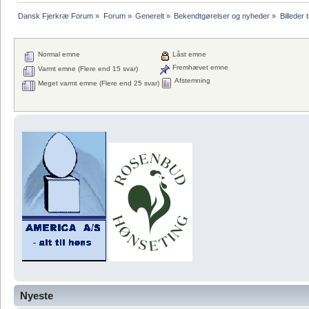
Dansk Fjerkræ Forum
»
Forum
»
Generelt
»
Bekendtgørelser og nyheder
»
Billeder t
Normal emne
Låst emne
Fremhævet emne
Varmt emne (Flere end 15 svar)
Afstemning
Meget varmt emne (Flere end 25 svar)
Nyeste