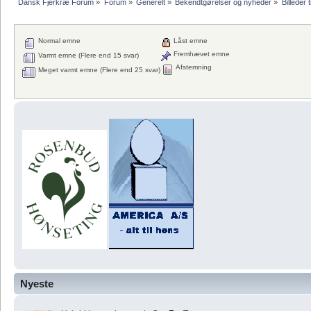
Dansk Fjerkræ Forum
»
Forum
»
Generelt
»
Bekendtgørelser og nyheder
»
Billeder t
Normal emne
Låst emne
Fremhævet emne
Varmt emne (Flere end 15 svar)
Afstemning
Meget varmt emne (Flere end 25 svar)
Nyeste