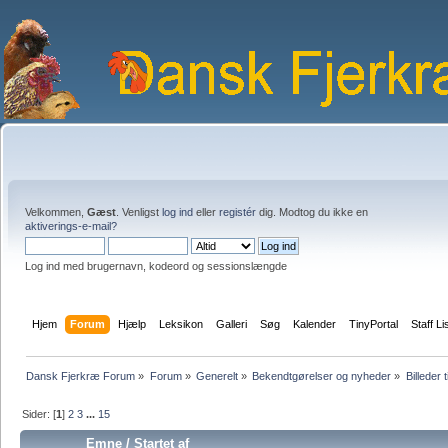
Velkommen,
Gæst
. Venligst
log ind
eller
registér
dig. Modtog du ikke en
aktiverings-e-mail?
Log ind med brugernavn, kodeord og sessionslængde
Hjem
Forum
Hjælp
Leksikon
Galleri
Søg
Kalender
TinyPortal
Staff Li
Dansk Fjerkræ Forum
»
Forum
»
Generelt
»
Bekendtgørelser og nyheder
»
Billeder t
Sider: [
1
]
2
3
...
15
Emne
/
Startet af