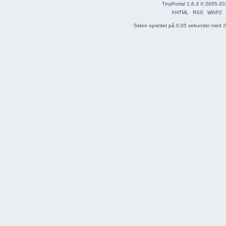
TinyPortal 1.6.3
©
2005-20
XHTML
RSS
WAP2
Siden oprettet på 0.05 sekunder med 29