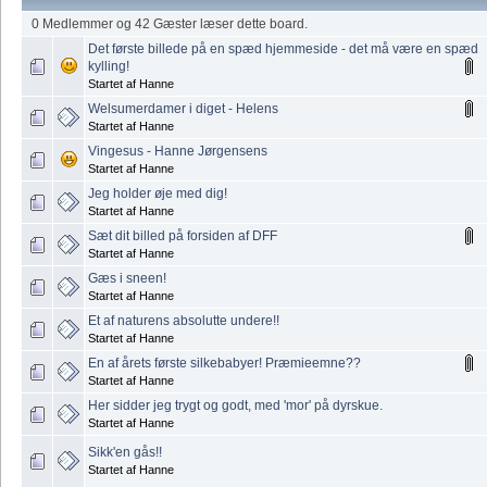
0 Medlemmer og 42 Gæster læser dette board.
Det første billede på en spæd hjemmeside - det må være en spæd
kylling!
Startet af Hanne
Welsumerdamer i diget - Helens
Startet af Hanne
Vingesus - Hanne Jørgensens
Startet af Hanne
Jeg holder øje med dig!
Startet af Hanne
Sæt dit billed på forsiden af DFF
Startet af Hanne
Gæs i sneen!
Startet af Hanne
Et af naturens absolutte undere!!
Startet af Hanne
En af årets første silkebabyer! Præmieemne??
Startet af Hanne
Her sidder jeg trygt og godt, med 'mor' på dyrskue.
Startet af Hanne
Sikk'en gås!!
Startet af Hanne