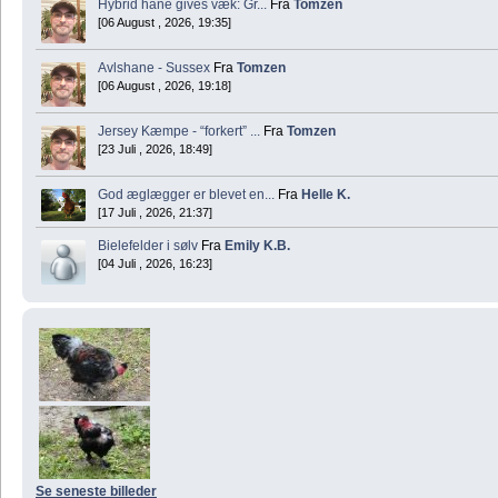
Hybrid hane gives væk: Gr...
Fra
Tomzen
[06 August , 2026, 19:35]
Avlshane - Sussex
Fra
Tomzen
[06 August , 2026, 19:18]
Jersey Kæmpe - “forkert” ...
Fra
Tomzen
[23 Juli , 2026, 18:49]
God æglægger er blevet en...
Fra
Helle K.
[17 Juli , 2026, 21:37]
Bielefelder i sølv
Fra
Emily K.B.
[04 Juli , 2026, 16:23]
Se seneste billeder