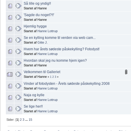
Så lille og yndig!!
Startet af Hanne
'Sagde du noget?!!'
Startet af Hanne
Hjemlig hygge
Startet af
Hanne Lottrup
Se en kylling komme til verden via web cam...
Startet af
Gitte J.
Hvem har årets sødeste påskekylling? Fotodyst!
Startet af
Hanne Lottrup
Hvordan skal jeg nu komme hjem igen?
Startet af Hanne
Velkommen til Galleriet
Startet af Hanne
«
1
2
3
»
Vinder af fotodysten - Årets sødeste påskekylling 2008
Startet af
Hanne Lottrup
Naja og kylle
Startet af
Hanne Lottrup
Se lige her!!
Startet af
Hanne Lottrup
Sider: [
1
]
2
3
...
15