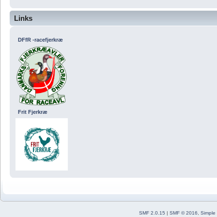
Links
DFfR -racefjerkræ
Frit Fjerkræ
SMF 2.0.15
|
SMF © 2016
,
Simple