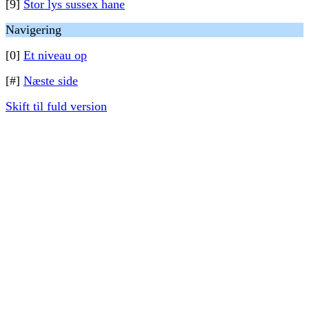
[9]
Stor lys sussex hane
Navigering
[0]
Et niveau op
[#]
Næste side
Skift til fuld version