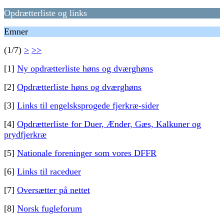
Opdrætterliste og links
Emner
(1/7)
>
>>
[1]
Ny opdrætterliste høns og dværghøns
[2]
Opdrætterliste høns og dværghøns
[3]
Links til engelsksprogede fjerkræ-sider
[4]
Opdrætterliste for Duer, Ænder, Gæs, Kalkuner og
prydfjerkræ
[5]
Nationale foreninger som vores DFFR
[6]
Links til raceduer
[7]
Oversætter på nettet
[8]
Norsk fugleforum