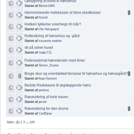
Opbygning af bund til hønsehus
Startet af
Bimse1980
Hjemmelavede redekasser af store plastkasser
Startet af
Raziel
Hvilken tykkelse voierhegn til mår?
Startet af
Ole Nørgaard
Rottesikring af hønsehus og -gård
Startet af
susanne.wattne
str på selve huset
Startet af
majer711
Foderautomat høns/ænder med timer
Startet af
Simon_Svane
Bruge skur og overdækket terrasse til hønsehus og hønsegård?
Startet af
Anja Hansen
Bedste Redekasse til æglæggende høns
Startet af
janinna
Rævesikring af hele haven
Startet af
jaroel
Rævesikring for den dovne
Startet af
CarlEjnar
Sider: [
1
]
2
3
...
109