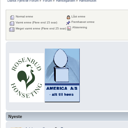
Dansk Fjerkræ Forum
»
Forum
»
Hønsegården
»
Hønsehuset
Normal emne
Låst emne
Fremhævet emne
Varmt emne (Flere end 15 svar)
Afstemning
Meget varmt emne (Flere end 25 svar)
Nyeste