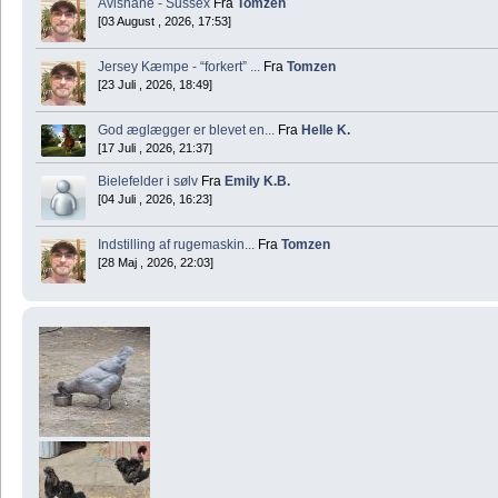
Avlshane - Sussex
Fra
Tomzen
[03 August , 2026, 17:53]
Jersey Kæmpe - “forkert” ...
Fra
Tomzen
[23 Juli , 2026, 18:49]
God æglægger er blevet en...
Fra
Helle K.
[17 Juli , 2026, 21:37]
Bielefelder i sølv
Fra
Emily K.B.
[04 Juli , 2026, 16:23]
Indstilling af rugemaskin...
Fra
Tomzen
[28 Maj , 2026, 22:03]