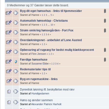
0 Medlemmer og 37 Gæster læser dette board.
Byg dit eget hønsehus - links til hjemmesider
Startet af Hanne
«
1
2
3
...
5
»
Automatisk hønseklap - Christians
Startet af Hanne
«
1
2
3
...
10
»
Strøm omkring hønsegården - Fort Fox
Startet af Hanne
«
1
2
3
4
»
Overdækningsnet - anbefalet af Lone Aasted
Startet af Hanne
«
1
2
»
Opbevaring af rugeæg for bedst mulig klækkeprocent
Startet af
Finn Jensen
«
1
2
»
Færdige hønsehuse
Startet af
Susanne Ebbe
«
1
2
3
4
»
Redematerialer tips til
Startet af Hanne
«
1
2
»
Byg en rugemaskine - links
Startet af Hanne
Dyreetisk løsning ift. beskyttelse mod ræv
Startet af
Hundigedamen
Høns og ænder sammen
Startet af
Alexander Patrick Harholt