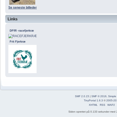
Se seneste billeder
Links
DFfR -racefjerkræ
Frit Fjerkræ
SMF 2.0.15
|
SMF © 2016
,
Simple
TinyPortal 1.6.3
©
2005-20
XHTML
RSS
WAP2
Siden oprettet på 0.133 sekunder med 2