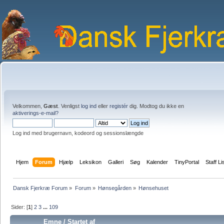
Velkommen,
Gæst
. Venligst
log ind
eller
registér
dig. Modtog du ikke en
aktiverings-e-mail?
Log ind med brugernavn, kodeord og sessionslængde
Hjem
Forum
Hjælp
Leksikon
Galleri
Søg
Kalender
TinyPortal
Staff Li
Dansk Fjerkræ Forum
»
Forum
»
Hønsegården
»
Hønsehuset
Sider: [
1
]
2
3
...
109
Emne
/
Startet af