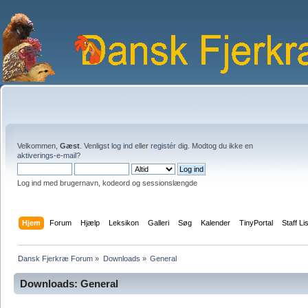
Velkommen,
Gæst
. Venligst
log ind
eller
registér
dig. Modtog du ikke en
aktiverings-e-mail?
Log ind med brugernavn, kodeord og sessionslængde
Hjem
Forum
Hjælp
Leksikon
Galleri
Søg
Kalender
TinyPortal
Staff Li
Dansk Fjerkræ Forum
»
Downloads
»
General
Downloads: General