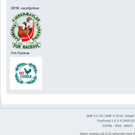
DFfR -racefjerkræ
Frit Fjerkræ
SMF 2.0.15
|
SMF © 2016
,
Simple
TinyPortal 1.6.3
©
2005-20
XHTML
RSS
WAP2
Siden oprettet på 0.04 sekunder med 34