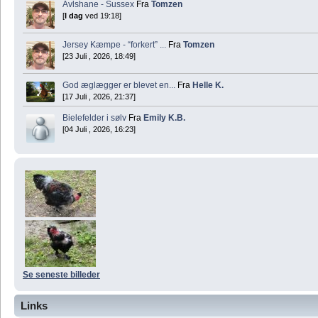
Avlshane - Sussex
Fra
Tomzen
[
I dag
ved 19:18]
Jersey Kæmpe - “forkert” ...
Fra
Tomzen
[23 Juli , 2026, 18:49]
God æglægger er blevet en...
Fra
Helle K.
[17 Juli , 2026, 21:37]
Bielefelder i sølv
Fra
Emily K.B.
[04 Juli , 2026, 16:23]
Se seneste billeder
Links