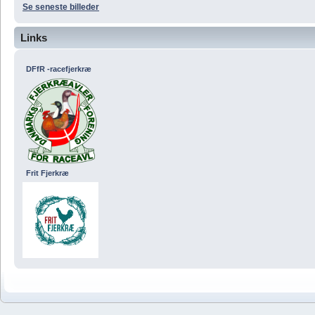
Se seneste billeder
Links
DFfR -racefjerkræ
Frit Fjerkræ