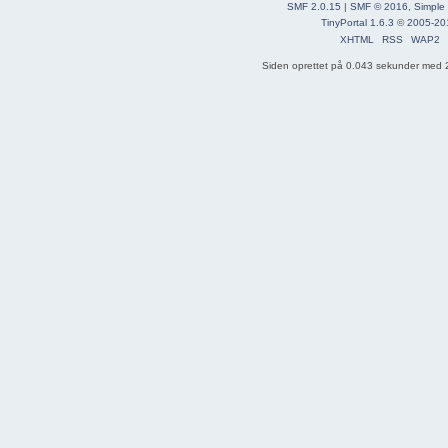
SMF 2.0.15
|
SMF © 2016
,
Simple
TinyPortal 1.6.3
©
2005-20
XHTML
RSS
WAP2
Siden oprettet på 0.043 sekunder med 2