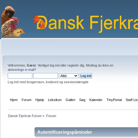
Velkommen,
Gæst
. Venligst
log ind
eller
registér
dig. Modtog du ikke en
aktiverings-e-mail?
Log ind med brugernavn, kodeord og sessionslængde
Hjem
Forum
Hjælp
Leksikon
Galleri
Søg
Kalender
TinyPortal
Staff Lis
Dansk Fjerkræ Forum
»
Forum
Autentificeringspåminder