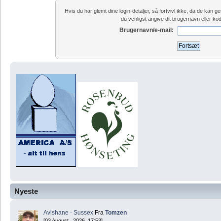
Hvis du har glemt dine login-detaljer, så fortvivl ikke, da de kan
du venligst angive dit brugernavn eller ko
Brugernavn/e-mail:
Nyeste
Avlshane - Sussex
Fra
Tomzen
[03 August , 2026, 17:53]