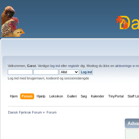
Velkommen,
Gæst
. Venligst
log ind
eller
registér
dig. Modtog du ikke en
aktiverings-e-m
Log ind med brugernavn, kodeord og sessionslængde
Hjem
Forum
Hjælp
Leksikon
Galleri
Søg
Kalender
TinyPortal
Staff Li
Dansk Fjerkræ Forum
»
Forum
Adva