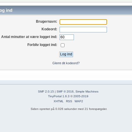
og ind
Brugernavn:
Kodeord:
Antal minutter at være logget ind:
Forbliv logget ind:
Glemt dit kodeord?
SMF 2.0.15
|
SMF © 2016
,
Simple Machines
TinyPortal 1.6.3
©
2005-2019
XHTML
RSS
WAP2
Siden oprettet på 0.026 sekunder med 21 forespørgsler.