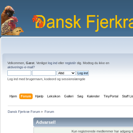
Velkommen,
Gæst
. Venligst
log ind
eller
registér
dig. Modtog du ikke en
aktiverings-e-mail?
Log ind med brugernavn, kodeord og sessionslængde
Hjem
Forum
Hjælp
Leksikon
Galleri
Søg
Kalender
TinyPortal
Staff Li
Dansk Fjerkræ Forum
»
Forum
Advarsel!
Kun registrerede medlemmer har adgang til