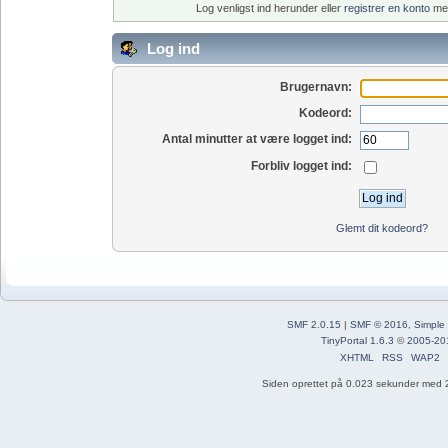
Log venligst ind herunder eller
registrer en konto
med
Log ind
Brugernavn:
Kodeord:
Antal minutter at være logget ind:
Forbliv logget ind:
Glemt dit kodeord?
SMF 2.0.15
|
SMF © 2016
,
Simple
TinyPortal 1.6.3
©
2005-20
XHTML
RSS
WAP2
Siden oprettet på 0.023 sekunder med 2