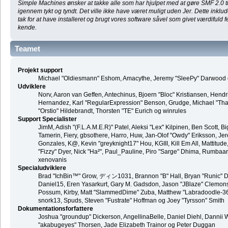
Simple Machines ønsker at takke alle som har hjulpet med at gøre SMF 2.0 til 
igennem tykt og tyndt. Det ville ikke have været muligt uden Jer. Dette inkl
tak for at have installeret og brugt vores software såvel som givet værdifuld f
kende.
Teamet
Projekt support
Michael "Oldiesmann" Eshom, Amacythe, Jeremy "SleePy" Darwood o
Udviklere
Norv, Aaron van Geffen, Antechinus, Bjoern "Bloc" Kristiansen, Hend
Hernandez, Karl "RegularExpression" Benson, Grudge, Michael "Than
"Orstio" Hildebrandt, Thorsten "TE" Eurich og winrules
Support Specialister
JimM, Adish "(F.L.A.M.E.R)" Patel, Aleksi "Lex" Kilpinen, Ben Scott,
Tamerin, Fiery, gbsothere, Harro, Huw, Jan-Olof "Owdy" Eriksson, Jer
Gonzales, K@, Kevin "greyknight17" Hou, KGIII, Kill Em All, Mattitude,
"Fizzy" Dyer, Nick "Ha²", Paul_Pauline, Piro "Sarge" Dhima, Rumbaa
xenovanis
Specialudviklere
Brad "IchBin™" Grow, ディン1031, Brannon "B" Hall, Bryan "Runic" De
Daniel15, Eren Yasarkurt, Gary M. Gadsdon, Jason "JBlaze" Clemons,
Possum, Kirby, Matt "SlammedDime" Zuba, Matthew "Labradoodle-360"
snork13, Spuds, Steven "Fustrate" Hoffman og Joey "Tyrsson" Smith
Dokumentationsforfattere
Joshua "groundup" Dickerson, AngellinaBelle, Daniel Diehl, Dannii 
"akabugeyes" Thorsen, Jade Elizabeth Trainor og Peter Duggan