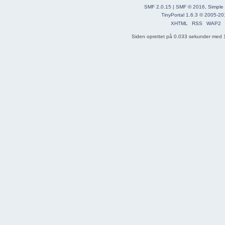
SMF 2.0.15
|
SMF © 2016
,
Simple
TinyPortal 1.6.3
©
2005-20
XHTML
RSS
WAP2
Siden oprettet på 0.033 sekunder med 1