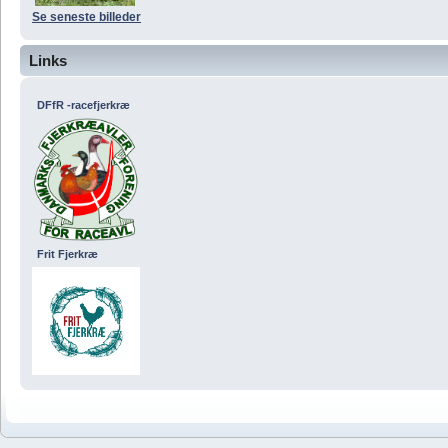
Se seneste billeder
Links
DFfR -racefjerkræ
Frit Fjerkræ