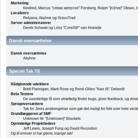
Marketing
Kindred, Marcus "cσσкιє мσηѕтєя" Forsberg, Ralph "[n3rve]" Otowo, 
Localizers
Relyana, Akyhne og GravuTrad
Server administratorer
Derek Schwab og Liroy "CoreISP" van Hoewijk
Dansk oversættelse
Dansk oversættelse
Akyhne
Speciel Tak Til
Rådgivende udviklere
Brett Flannigan, Mark Rose og René-Gilles "Nao 尚" Deberdt
Beta Testere
De uvurderlige få som utrættelig finder bugs, giver feedback, og driver
Sprogoversættere
Tak for Jeres anstrengelser som gør det muligt for folk over hele ver
Grundlæggeren af SMF
Unknown W. "[Unknown]" Brackets
Oprindelige Projektledere
Jeff Lewis, Joseph Fung og David Recordon
Og til enhver vi har glemt, mange tak!