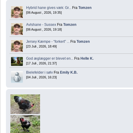
Hybrid hane gives væk: Gr...
Fra
Tomzen
[06 August , 2026, 19:35]
Avlshane - Sussex
Fra
Tomzen
[06 August , 2026, 19:18]
Jersey Kæmpe - “forkert” ...
Fra
Tomzen
[23 Juli , 2026, 18:49]
God æglægger er blevet en...
Fra
Helle K.
[17 Juli , 2026, 21:37]
Bielefelder i sølv
Fra
Emily K.B.
[04 Juli , 2026, 16:23]