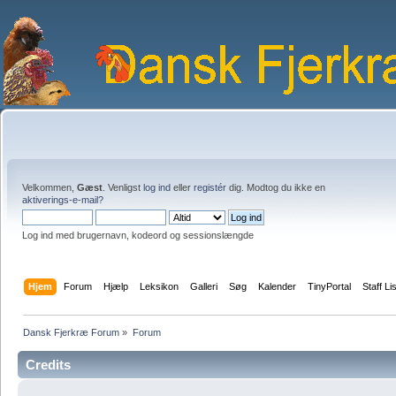
Velkommen,
Gæst
. Venligst
log ind
eller
registér
dig. Modtog du ikke en
aktiverings-e-mail?
Log ind med brugernavn, kodeord og sessionslængde
Hjem
Forum
Hjælp
Leksikon
Galleri
Søg
Kalender
TinyPortal
Staff Li
Dansk Fjerkræ Forum
»
Forum
Credits