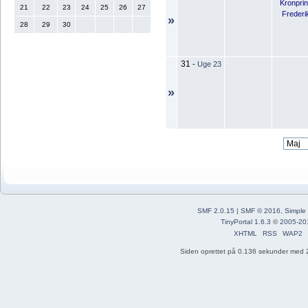
Kronpri
21
22
23
24
25
26
27
Frederi
»
28
29
30
31
-
Uge 23
»
SMF 2.0.15
|
SMF © 2016
,
Simple
TinyPortal 1.6.3
©
2005-20
XHTML
RSS
WAP2
Siden oprettet på 0.136 sekunder med 2