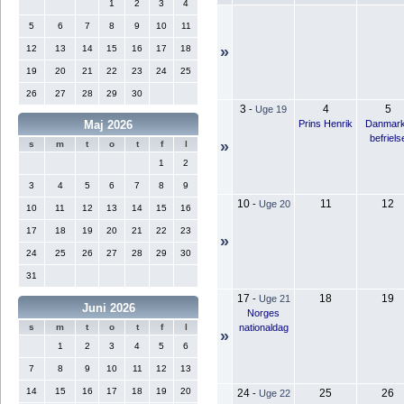
1
2
3
4
5
6
7
8
9
10
11
12
13
14
15
16
17
18
»
19
20
21
22
23
24
25
26
27
28
29
30
3
4
5
-
Uge 19
Prins Henrik
Danmar
Maj 2026
befriels
»
s
m
t
o
t
f
l
1
2
3
4
5
6
7
8
9
10
11
12
-
Uge 20
10
11
12
13
14
15
16
17
18
19
20
21
22
23
»
24
25
26
27
28
29
30
31
17
18
19
-
Uge 21
Juni 2026
Norges
nationaldag
s
m
t
o
t
f
l
»
1
2
3
4
5
6
7
8
9
10
11
12
13
14
15
16
17
18
19
20
24
25
26
-
Uge 22