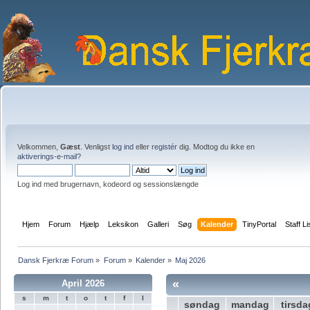
Velkommen,
Gæst
. Venligst
log ind
eller
registér
dig. Modtog du ikke en
aktiverings-e-mail?
Log ind med brugernavn, kodeord og sessionslængde
Hjem
Forum
Hjælp
Leksikon
Galleri
Søg
Kalender
TinyPortal
Staff Li
Dansk Fjerkræ Forum
»
Forum
»
Kalender
»
Maj 2026
«
April 2026
s
m
t
o
t
f
l
søndag
mandag
tirsda