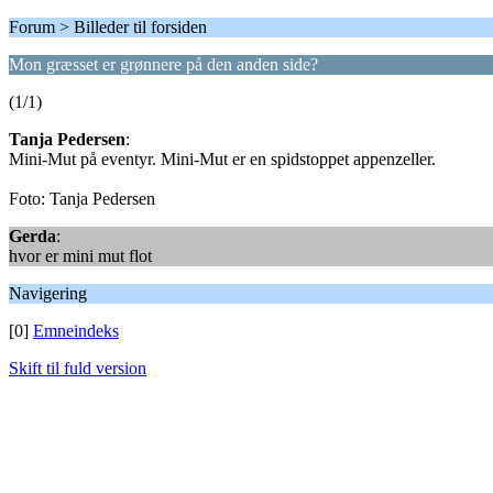
Forum > Billeder til forsiden
Mon græsset er grønnere på den anden side?
(1/1)
Tanja Pedersen
:
Mini-Mut på eventyr. Mini-Mut er en spidstoppet appenzeller.
Foto: Tanja Pedersen
Gerda
:
hvor er mini mut flot
Navigering
[0]
Emneindeks
Skift til fuld version