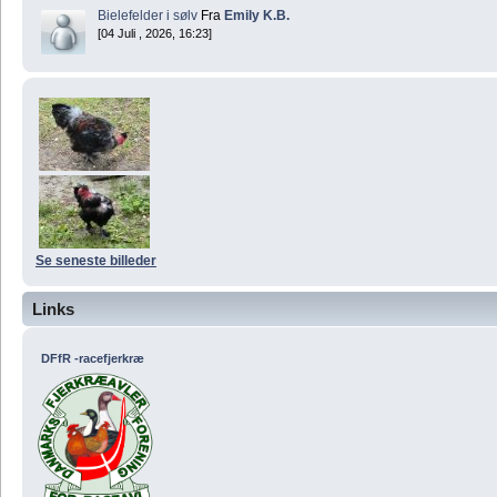
Bielefelder i sølv
Fra
Emily K.B.
[04 Juli , 2026, 16:23]
Se seneste billeder
Links
DFfR -racefjerkræ