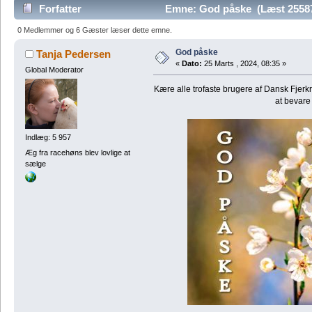
Forfatter
Emne: God påske (Læst 2558
0 Medlemmer og 6 Gæster læser dette emne.
God påske
Tanja Pedersen
«
Dato:
25 Marts , 2024, 08:35 »
Global Moderator
Kære alle trofaste brugere af Dansk Fjerkr
at bevare
Indlæg: 5 957
Æg fra racehøns blev lovlige at
sælge