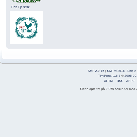
Frit Fjerkræ
SMF 2.0.15
|
SMF © 2016
,
Simple
TinyPortal 1.6.3
©
2005-20
XHTML
RSS
WAP2
Siden oprettet på 0.065 sekunder med 3