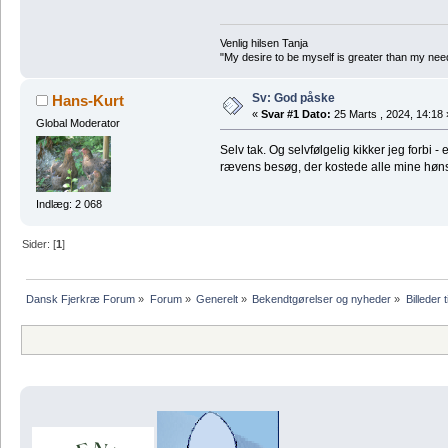
Venlig hilsen Tanja
"My desire to be myself is greater than my need t
Sv: God påske
Hans-Kurt
«
Svar #1 Dato:
25 Marts , 2024, 14:18 
Global Moderator
Selv tak. Og selvfølgelig kikker jeg forbi -
rævens besøg, der kostede alle mine høns
Indlæg: 2 068
Sider: [
1
]
Dansk Fjerkræ Forum
»
Forum
»
Generelt
»
Bekendtgørelser og nyheder
»
Billeder t