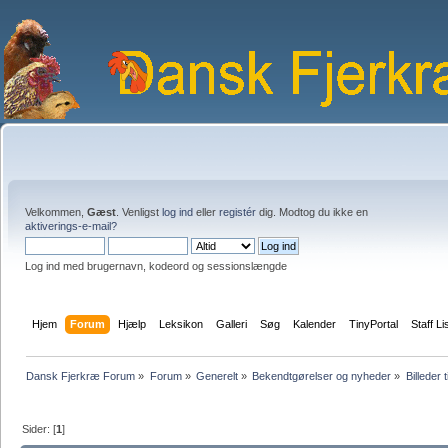
Velkommen,
Gæst
. Venligst
log ind
eller
registér
dig. Modtog du ikke en
aktiverings-e-mail?
Log ind med brugernavn, kodeord og sessionslængde
Hjem
Forum
Hjælp
Leksikon
Galleri
Søg
Kalender
TinyPortal
Staff Li
Dansk Fjerkræ Forum
»
Forum
»
Generelt
»
Bekendtgørelser og nyheder
»
Billeder t
Sider: [
1
]