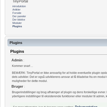
TinyPortal
introduktion
Artikler
Forside
Der paneler
Der blokke
Moduler
Plugins
Plugins
Plugins
Admin
:
Kommer snart ...
BEMÆRK: TinyPortal er ikke ansvarlig for at holde eventuelle plugin opdat
dets udvikler. Det er også udviklerens ansvar at få tilladelse fra en modul-forf
muligheder for dette modul.
Bruger
:
Brugerindstillinger og brug afhænger af plugin og dens forskellige evner. 
yderligere indstillinger til eksisterende funktioner eller moduler til admin, k
Dokumentation
For mere information, kan du besøge vores venligst
.