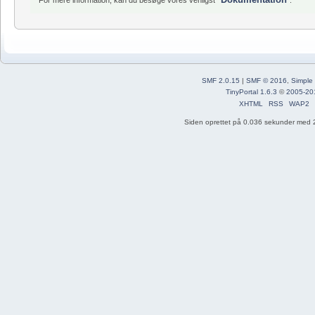
SMF 2.0.15
|
SMF © 2016
,
Simple
TinyPortal 1.6.3
©
2005-20
XHTML
RSS
WAP2
Siden oprettet på 0.036 sekunder med 2