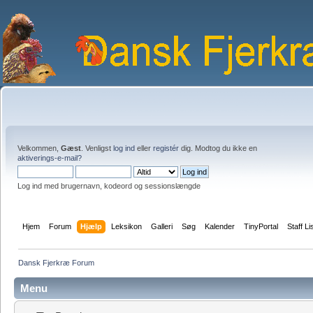
Velkommen,
Gæst
. Venligst
log ind
eller
registér
dig. Modtog du ikke en
aktiverings-e-mail?
Log ind med brugernavn, kodeord og sessionslængde
Hjem
Forum
Hjælp
Leksikon
Galleri
Søg
Kalender
TinyPortal
Staff Li
Dansk Fjerkræ Forum
Menu