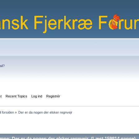
ail?
st
Recent Topics
Log ind
Registrér
il forsiden
»
Der er da nogen der elsker regnvejr
ne: Der er da nogen der elsker regnvejr (Læst 159814 gange)