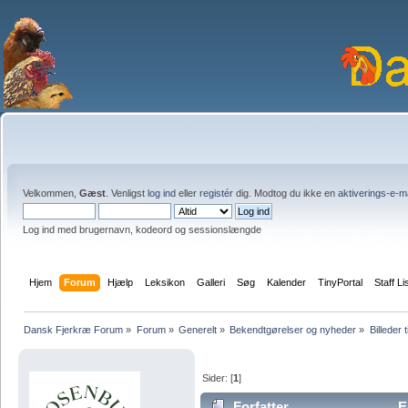
Velkommen,
Gæst
. Venligst
log ind
eller
registér
dig. Modtog du ikke en
aktiverings-e-m
Log ind med brugernavn, kodeord og sessionslængde
Hjem
Forum
Hjælp
Leksikon
Galleri
Søg
Kalender
TinyPortal
Staff Li
Dansk Fjerkræ Forum
»
Forum
»
Generelt
»
Bekendtgørelser og nyheder
»
Billeder t
Sider: [
1
]
Forfatter
Em