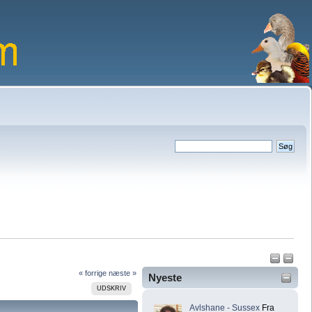
« forrige
næste »
Nyeste
UDSKRIV
Avlshane - Sussex
Fra