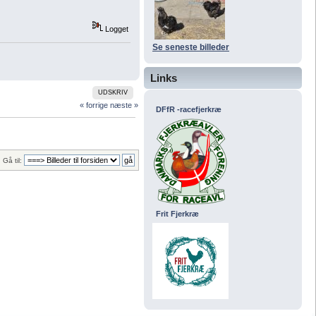
Logget
Se seneste billeder
Links
UDSKRIV
« forrige
næste »
DFfR -racefjerkræ
Gå til:
Frit Fjerkræ