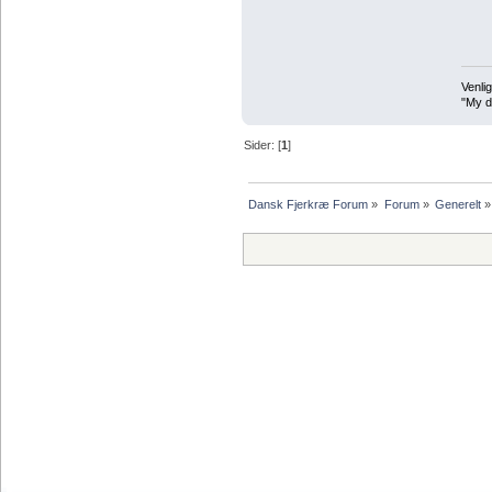
Venlig
"My de
Sider: [
1
]
Dansk Fjerkræ Forum
»
Forum
»
Generelt
»