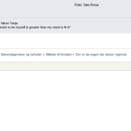
Foto: Søs Rose
 hilsen Tanja
sire to be myself is greater than my need to fit in"
Bekendtgørelser og nyheder
»
Billeder til forsiden
»
Der er da nogen der elsker regnvejr