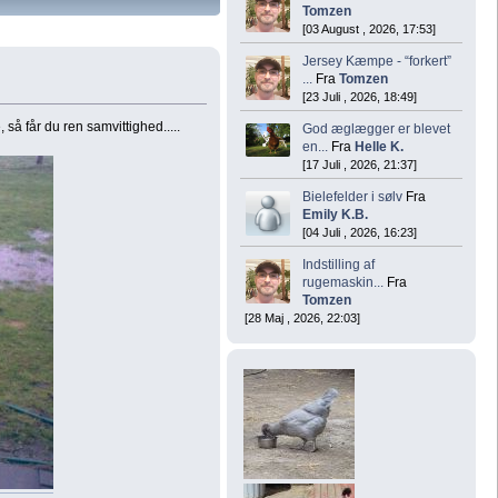
Tomzen
[03 August , 2026, 17:53]
Jersey Kæmpe - “forkert”
...
Fra
Tomzen
[23 Juli , 2026, 18:49]
å får du ren samvittighed.....
God æglægger er blevet
en...
Fra
Helle K.
[17 Juli , 2026, 21:37]
Bielefelder i sølv
Fra
Emily K.B.
[04 Juli , 2026, 16:23]
Indstilling af
rugemaskin...
Fra
Tomzen
[28 Maj , 2026, 22:03]