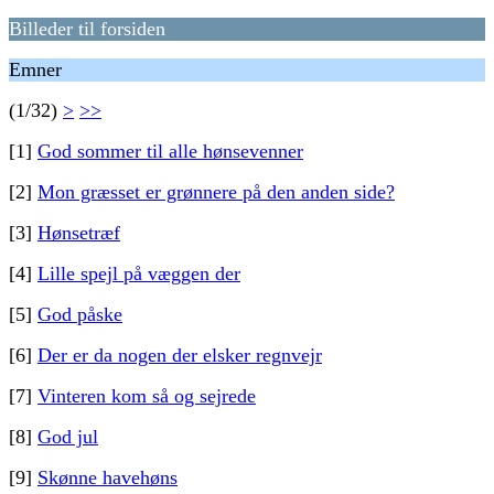
Billeder til forsiden
Emner
(1/32)
>
>>
[1]
God sommer til alle hønsevenner
[2]
Mon græsset er grønnere på den anden side?
[3]
Hønsetræf
[4]
Lille spejl på væggen der
[5]
God påske
[6]
Der er da nogen der elsker regnvejr
[7]
Vinteren kom så og sejrede
[8]
God jul
[9]
Skønne havehøns