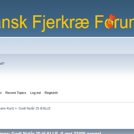
ail?
st
Recent Topics
Log ind
Registrér
ans-Kurt
) »
Godt Nytår 25 til ALLE
ne: Godt Nytår 25 til ALLE (Læst 22405 gange)