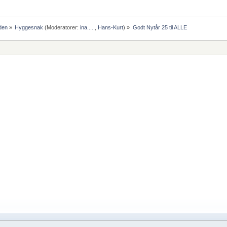
den
»
Hyggesnak
(Moderatorer:
ina.....
,
Hans-Kurt
) »
Godt Nytår 25 til ALLE