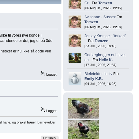
Gr...
Fra
Tomzen
[06 August , 2026, 19:35]
Avlshane - Sussex
Fra
Tomzen
[06 August , 2026, 19:18]
lykke til vores nye konge i
Jersey Kæmpe - “forkert”
pændende er det, jeg er på 3de
...
Fra
Tomzen
[23 Juli , 2026, 18:49]
nnesker er nu ikke så gode ved
God æglægger er blevet
en...
Fra
Helle K.
[17 Juli , 2026, 21:37]
Bielefelder i sølv
Fra
Logget
Emily K.B.
[04 Juli , 2026, 16:23]
Logget
el hane, og brakel høner, barnevelder
UDSKRIV