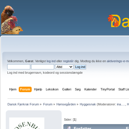
Velkommen,
Gæst
. Venligst
log ind
eller
registér
dig. Modtog du ikke en
aktiverings-e-m
Log ind med brugernavn, kodeord og sessionslængde
Hjem
Forum
Hjælp
Leksikon
Galleri
Søg
Kalender
TinyPortal
Staff Li
Dansk Fjerkræ Forum
»
Forum
»
Hønsegården
»
Hyggesnak
(Moderatorer:
ina.....
,
H
Sider: [
1
]
Forfatter
Em