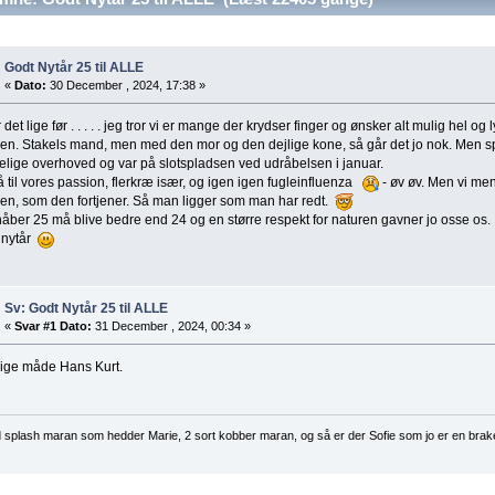
Godt Nytår 25 til ALLE
«
Dato:
30 December , 2024, 17:38 »
 det lige før . . . . . jeg tror vi er mange der krydser finger og ønsker alt mulig hel og 
en. Stakels mand, men med den mor og den dejlige kone, så går det jo nok. Men s
lige overhoved og var på slotspladsen ved udråbelsen i januar.
 til vores passion, flerkræ især, og igen igen fugleinfluenza
- øv øv. Men vi me
en, som den fortjener. Så man ligger som man har redt.
åber 25 må blive bedre end 24 og en større respekt for naturen gavner jo osse os.
 nytår
Sv: Godt Nytår 25 til ALLE
«
Svar #1 Dato:
31 December , 2024, 00:34 »
 lige måde Hans Kurt.
d splash maran som hedder Marie, 2 sort kobber maran, og så er der Sofie som jo er en brak