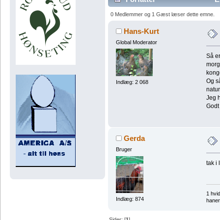
0 Medlemmer og 1 Gæst læser dette emne.
Hans-Kurt
Global Moderator
Så er
morg
konge
Og så
Indlæg: 2 068
natur
Jeg h
Godt
Gerda
Bruger
tak i
1 hvi
Indlæg: 874
haner
Sider: [
1
]