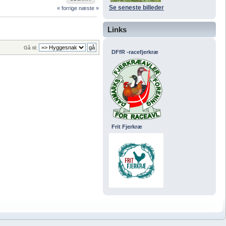
Se seneste billeder
« forrige
næste »
Links
Gå til:
DFfR -racefjerkræ
Frit Fjerkræ