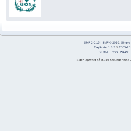
SMF 2.0.15
|
SMF © 2016
,
Simple
TinyPortal 1.6.3
©
2005-20
XHTML
RSS
WAP2
Siden oprettet på 0.046 sekunder med 3