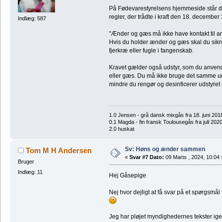
På Fødevarestyrelsens hjemmeside står d
regler, der trådte i kraft den 18. december
Indlæg: 587
"Ænder og gæs må ikke have kontakt til an
Hvis du holder ænder og gæs skal du sikr
fjerkræ eller fugle i fangenskab.
Kravet gælder også udstyr, som du anven
eller gæs. Du må ikke bruge det samme ud
mindre du rengør og desinficerer udstyret
1.0 Jensen - grå dansk mixgås fra 18. juni 201
0.1 Magda - fin fransk Toulousegås fra juli 202
2.0 huskat
Sv: Høns og ænder sammen
Tom M H Andersen
«
Svar #7 Dato:
09 Marts , 2024, 10:04 
Bruger
Indlæg: 11
Hej Gåsepige
Nej hvor dejligt at få svar på et spørgsmål 
Jeg har pløjet myndighedernes tekster ig