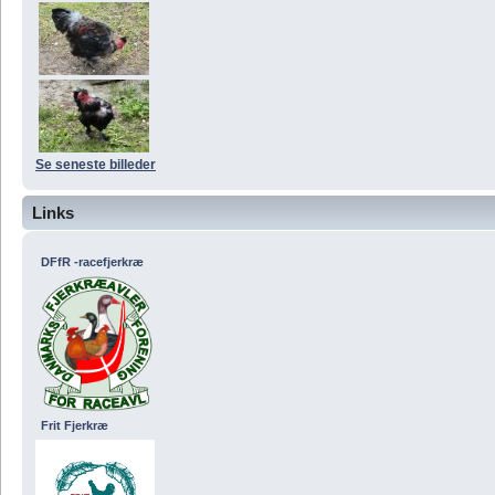
Se seneste billeder
Links
DFfR -racefjerkræ
Frit Fjerkræ