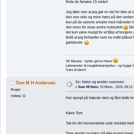
finde de famøse 15 meter!
Jeg føler selv at jeg gør en del for ikke 
den ene side og mine høns på den anden!
kun på de samme arealer med måneder imell
stor moro for visse andre hobbyfolk
Sku
det kun være muligt for et fåtal af borger
tilstå at jeg fortsætter som nu indtil påb
gældende
SK Marans - bytter gerne Haner
Løbeænder til sneglebekæmpelse - og hygge
Gæs til alarm!
Sv: Høns og ænder sammen
Tom M H Andersen
«
Svar #8 Dato:
10 Marts , 2024, 09:12 
Bruger
Indlæg: 11
Har spurgt på højeste sted og fået dette b
Kære Tom
Tak for din henvendelse vedr. kontakt me
Dine ænder og høns må ikke kunne have n