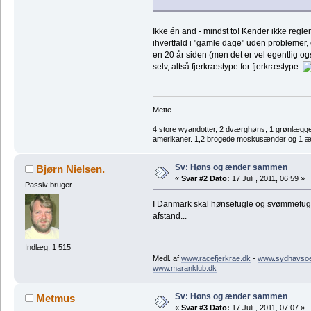
Ikke én and - mindst to! Kender ikke reg
ihvertfald i "gamle dage" uden problemer, o
en 20 år siden (men det er vel egentlig 
selv, altså fjerkræstype for fjerkræstype
Mette
4 store wyandotter, 2 dværghøns, 1 grønlægger
amerikaner. 1,2 brogede moskusænder og 1 æl
Sv: Høns og ænder sammen
Bjørn Nielsen.
«
Svar #2 Dato:
17 Juli , 2011, 06:59 »
Passiv bruger
I Danmark skal hønsefugle og svømmefugl
afstand...
Indlæg: 1 515
Medl. af
www.racefjerkrae.dk
-
www.sydhavsoer
www.maranklub.dk
Sv: Høns og ænder sammen
Metmus
«
Svar #3 Dato:
17 Juli , 2011, 07:07 »