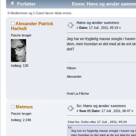
Forfatter
Emne: Høns og ænder sammen
0 Medlemmer og 1 Gæst læser dette emne.
Høns og ænder sammen
Alexander Patrick
Harholt
«
Dato:
17 Juli , 2011, 05:19 »
Passiv bruger
Jeg har en frygtelig masse snegle i haven 
dem, men hvordan er det med at de evt ska
det?
Indlæg: 130
Hilsen
Alexander
Hvid La Fléche
Sv: Høns og ænder sammen
Metmus
«
Svar #1 Dato:
17 Juli , 2011, 06:47 »
Passiv bruger
Indlæg: 2 248
Citat fra: Collo efter 17 Juli , 2011, 05:19
Jeg har en frygtelig masse snegle i haven og 
men hvordan er det med at de evt skal bo samm