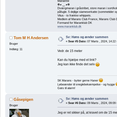
Marianne
❁◕ ‿ ◕❁
Dværgmaran i gråstribet, store maran i sort/k
påfugle. 5 dejlige siameserkatte (sommetider ogs
Vitus - to frække whippets.
Medlem af Marans Club France, Marans Club D
Formand for Maranklub DK
www.maranklub.dk
Sv: Høns og ænder sammen
Tom M H Andersen
«
Svar #5 Dato:
07 Marts , 2024, 14:22 
Bruger
Indlæg: 11
Vedr. de 15 meter
Kan du hjælpe med et link?
Jeg kan ikke finde det selv
SK Marans - bytter gerne Haner
Løbeænder til sneglebekæmpelse - og hygge
Gæs til alarm!
Sv: Høns og ænder sammen
Gåsepigen
«
Svar #6 Dato:
09 Marts , 2024, 09:09 
Bruger
Jeg er ret sikker på, at kravet om de 15 met