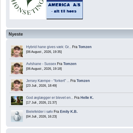
Nyeste
Hybrid hane gives væk: Gr...
Fra
Tomzen
[06 August , 2026, 19:35]
Avlshane - Sussex
Fra
Tomzen
[06 August , 2026, 19:18]
Jersey Kæmpe - “forkert” ...
Fra
Tomzen
[23 Juli , 2026, 18:49]
God æglægger er blevet en...
Fra
Helle K.
[17 Juli , 2026, 21:37]
Bielefelder i sølv
Fra
Emily K.B.
[04 Juli , 2026, 16:23]