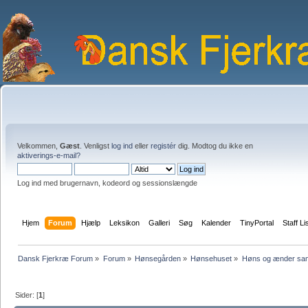
Velkommen,
Gæst
. Venligst
log ind
eller
registér
dig. Modtog du ikke en
aktiverings-e-mail?
Log ind med brugernavn, kodeord og sessionslængde
Hjem
Forum
Hjælp
Leksikon
Galleri
Søg
Kalender
TinyPortal
Staff Li
Dansk Fjerkræ Forum
»
Forum
»
Hønsegården
»
Hønsehuset
»
Høns og ænder s
Sider: [
1
]