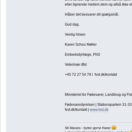
eller lignende mellem dem og altså ikke et
Håber det besvarer dit spørgsmål.
God dag.
Venlig hilsen
Karen Schou Møller
Embedsdyrlæge, PhD
Veterinær Øst
+45 72 27 54 79 l fvst.dk/kontakt
Ministeriet for Fødevarer, Landbrug og Fis
Fødevarestyrelsen | Stationsparken 31-33 |
fvst.dk/kontakt |
www.fvst.dk
SK Marans - bytter gerne Haner