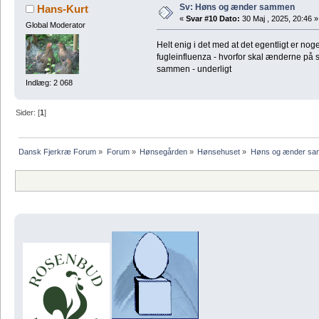
Sv: Høns og ænder sammen
Hans-Kurt
«
Svar #10 Dato:
30 Maj , 2025, 20:46 »
Global Moderator
Helt enig i det med at det egentligt er nog
fugleinfluenza - hvorfor skal ænderne på 
sammen - underligt
Indlæg: 2 068
Sider: [
1
]
Dansk Fjerkræ Forum
»
Forum
»
Hønsegården
»
Hønsehuset
»
Høns og ænder s