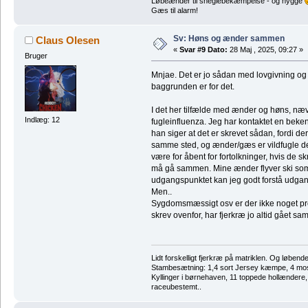
Løbeænder til sneglebekæmpelse - og hygge
Gæs til alarm!
Sv: Høns og ænder sammen
Claus Olesen
«
Svar #9 Dato:
28 Maj , 2025, 09:27 »
Bruger
Mnjae. Det er jo sådan med lovgivning og
baggrunden er for det.
I det her tilfælde med ænder og høns, næv
Indlæg: 12
fugleinfluenza. Jeg har kontaktet en beke
han siger at det er skrevet sådan, fordi de
samme sted, og ænder/gæs er vildfugle der
være for åbent for fortolkninger, hvis de 
må gå sammen. Mine ænder flyver ski somme
udgangspunktet kan jeg godt forstå udgang
Men..
Sygdomsmæssigt osv er der ikke noget 
skrev ovenfor, har fjerkræ jo altid gået sa
Lidt forskelligt fjerkræ på matriklen. Og løbend
Stambesætning: 1,4 sort Jersey kæmpe, 4 m
Kyllinger i børnehaven, 11 toppede hollændere
raceubestemt..