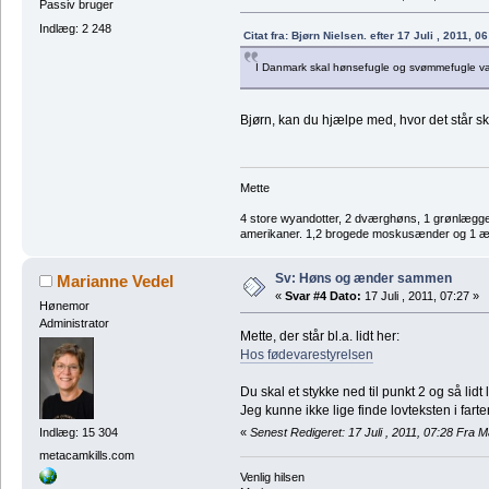
Passiv bruger
Indlæg: 2 248
Citat fra: Bjørn Nielsen. efter 17 Juli , 2011, 0
I Danmark skal hønsefugle og svømmefugle vær
Bjørn, kan du hjælpe med, hvor det står 
Mette
4 store wyandotter, 2 dværghøns, 1 grønlægger
amerikaner. 1,2 brogede moskusænder og 1 æl
Sv: Høns og ænder sammen
Marianne Vedel
«
Svar #4 Dato:
17 Juli , 2011, 07:27 »
Hønemor
Administrator
Mette, der står bl.a. lidt her:
Hos fødevarestyrelsen
Du skal et stykke ned til punkt 2 og så lidt
Jeg kunne ikke lige finde lovteksten i far
«
Senest Redigeret: 17 Juli , 2011, 07:28 Fra 
Indlæg: 15 304
metacamkills.com
Venlig hilsen