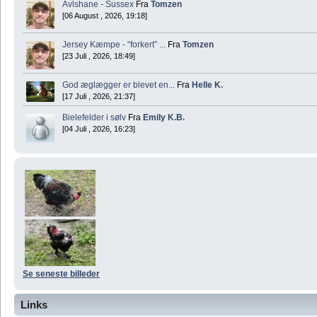
Avlshane - Sussex
Fra
Tomzen
[06 August , 2026, 19:18]
Jersey Kæmpe - “forkert” ...
Fra
Tomzen
[23 Juli , 2026, 18:49]
God æglægger er blevet en...
Fra
Helle K.
[17 Juli , 2026, 21:37]
Bielefelder i sølv
Fra
Emily K.B.
[04 Juli , 2026, 16:23]
Se seneste billeder
Links