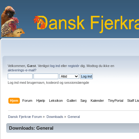
Velkommen,
Gæst
. Venligst
log ind
eller
registér
dig. Modtog du ikke en
aktiverings-e-mail?
Log ind med brugernavn, kodeord og sessionslængde
Hjem
Forum
Hjælp
Leksikon
Galleri
Søg
Kalender
TinyPortal
Staff Li
Dansk Fjerkræ Forum
»
Downloads
»
General
Downloads: General