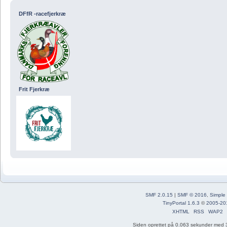
DFfR -racefjerkræ
Frit Fjerkræ
SMF 2.0.15
|
SMF © 2016
,
Simple
TinyPortal 1.6.3
©
2005-20
XHTML
RSS
WAP2
Siden oprettet på 0.063 sekunder med 3