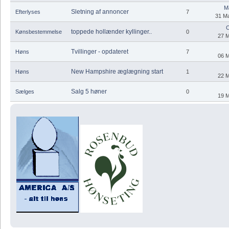
M
Sletning af annoncer
Efterlyses
7
31 Ma
C
toppede hollænder kyllinger..
Kønsbestemmelse
0
27 M
Tvillinger - opdateret
Høns
7
06 M
New Hampshire æglægning start
Høns
1
22 M
Salg 5 høner
Sælges
0
19 M