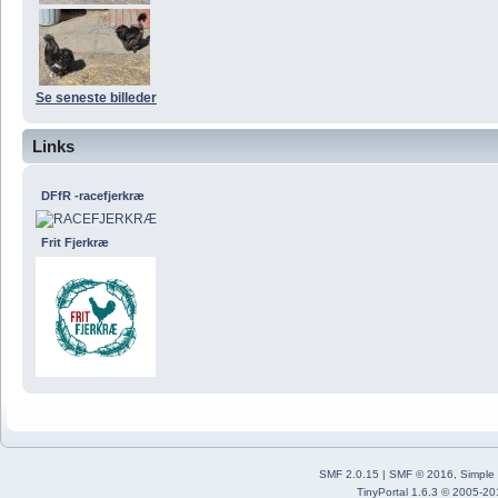
Se seneste billeder
Links
DFfR -racefjerkræ
Frit Fjerkræ
SMF 2.0.15
|
SMF © 2016
,
Simple
TinyPortal 1.6.3
©
2005-20