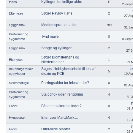
Kyllinger forskellige aldre
Høns
11
25 ſept
Søger Pavlov Høns
Efterlyses
2
27 Aug
Medlemspræsentation
Hyggesnak
789
31 Jan
Problemer og
Tynd mave
0
sygdomme
03 ſept
Snoge og kyllinger
Hyggesnak
2
27 J
Søger Blomsterhøns og
Efterlyses
1
Niederrheiner
29 M
Søges: Hobbyhønsehold til test af
Bekendtgørelser
Ta
5
dioxin og PCB
og nyheder
10 Aug
Parringsalder for løbeænder?
Svømmefugle
0
01 Aug
Problemer og
Staldchok uden rengøring
4
sygdomme
30 J
F
Får de nok/korrekt foder?
Foder
0
31 J
Efterlyser Marc/Mark....
Hyggesnak
4
12 J
F
Urter/vilde planter
Foder
2
26 J