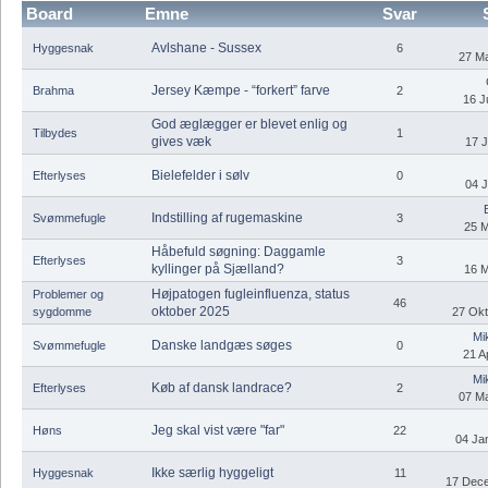
Board
Emne
Svar
Avlshane - Sussex
Hyggesnak
6
27 Ma
Jersey Kæmpe - “forkert” farve
Brahma
2
16 J
God æglægger er blevet enlig og
Tilbydes
1
gives væk
17 J
Bielefelder i sølv
Efterlyses
0
04 J
Indstilling af rugemaskine
Svømmefugle
3
25 M
Håbefuld søgning: Daggamle
Efterlyses
3
kyllinger på Sjælland?
16 M
Højpatogen fugleinfluenza, status
Problemer og
46
oktober 2025
sygdomme
27 Okt
Mi
Danske landgæs søges
Svømmefugle
0
21 Ap
Mi
Køb af dansk landrace?
Efterlyses
2
07 Ma
Jeg skal vist være "far"
Høns
22
04 Jan
Ikke særlig hyggeligt
Hyggesnak
11
17 Dece