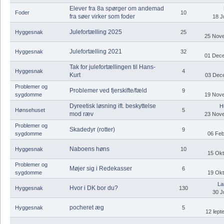
Elever fra 8a spørger om andemad
Foder
10
fra søer virker som foder
18 J
Julefortælling 2025
Hyggesnak
25
25 Nove
Julefortælling 2021
Hyggesnak
32
01 Dece
Tak for julefortællingen til Hans-
Hyggesnak
4
Kurt
03 Dece
Problemer og
Problemer ved fjerskifte/fæld
9
sygdomme
19 Nove
Dyreetisk løsning ift. beskyttelse
H
Hønsehuset
5
mod ræv
23 Nove
Problemer og
Skadedyr (rotter)
9
sygdomme
06 Feb
Naboens høns
Hyggesnak
10
15 Okt
Problemer og
Møjer sig i Redekasser
6
sygdomme
19 Okt
La
Hvor i DK bor du?
Hyggesnak
130
30 J
pocheret æg
Hyggesnak
5
12 ſept