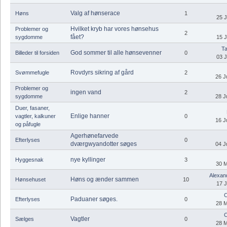
Valg af hønserace
Høns
1
25 J
Hvilket kryb har vores hønsehus
Problemer og
2
fået?
sygdomme
15 J
Ta
God sommer til alle hønsevenner
Billeder til forsiden
0
03 J
Rovdyrs sikring af gård
Svømmefugle
2
26 J
Problemer og
ingen vand
2
sygdomme
28 J
Duer, fasaner,
Enlige hanner
vagtler, kalkuner
0
16 J
og påfugle
Agerhønefarvede
Efterlyses
0
dværgwyandotter søges
04 J
nye kyllinger
Hyggesnak
3
30 M
Alexand
Høns og ænder sammen
Hønsehuset
10
17 J
C
Paduaner søges.
Efterlyses
0
28 M
C
Vagtler
Sælges
0
28 M