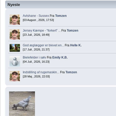
Nyeste
Avlshane - Sussex
Fra
Tomzen
[03 August , 2026, 17:53]
Jersey Kæmpe - “forkert” ...
Fra
Tomzen
[23 Juli , 2026, 18:49]
God æglægger er blevet en...
Fra
Helle K.
[17 Juli , 2026, 21:37]
Bielefelder i sølv
Fra
Emily K.B.
[04 Juli , 2026, 16:23]
Indstilling af rugemaskin...
Fra
Tomzen
[28 Maj , 2026, 22:03]