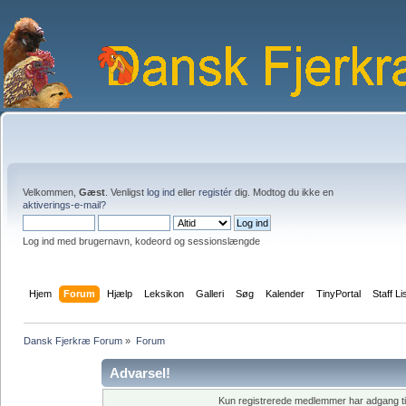
Velkommen,
Gæst
. Venligst
log ind
eller
registér
dig. Modtog du ikke en
aktiverings-e-mail?
Log ind med brugernavn, kodeord og sessionslængde
Hjem
Forum
Hjælp
Leksikon
Galleri
Søg
Kalender
TinyPortal
Staff Li
Dansk Fjerkræ Forum
»
Forum
Advarsel!
Kun registrerede medlemmer har adgang til