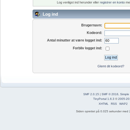
Log venligst ind herunder eller
registrer en konto
med
Log ind
Brugernavn:
Kodeord:
Antal minutter at være logget ind:
Forbliv logget ind:
Glemt dit kodeord?
SMF 2.0.15
|
SMF © 2016
,
Simple
TinyPortal 1.6.3
©
2005-20
XHTML
RSS
WAP2
Siden oprettet på 0.025 sekunder med 2