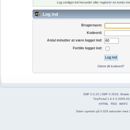
Log venligst ind herunder eller
registrer en konto
med
Log ind
Brugernavn:
Kodeord:
Antal minutter at være logget ind:
Forbliv logget ind:
Glemt dit kodeord?
SMF 2.0.15
|
SMF © 2016
,
Simple
TinyPortal 1.6.3
©
2005-20
XHTML
RSS
WAP2
Siden oprettet på 0.026 sekunder med 2