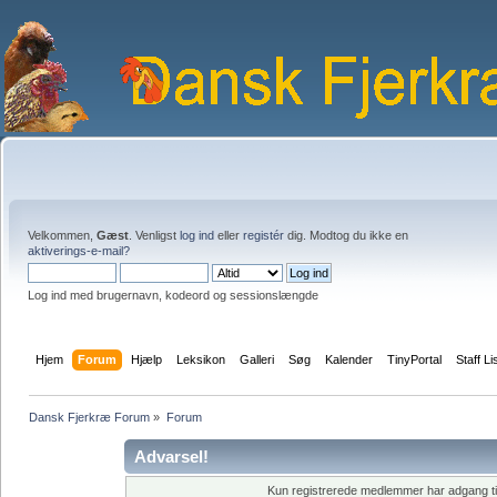
Velkommen,
Gæst
. Venligst
log ind
eller
registér
dig. Modtog du ikke en
aktiverings-e-mail?
Log ind med brugernavn, kodeord og sessionslængde
Hjem
Forum
Hjælp
Leksikon
Galleri
Søg
Kalender
TinyPortal
Staff Li
Dansk Fjerkræ Forum
»
Forum
Advarsel!
Kun registrerede medlemmer har adgang til