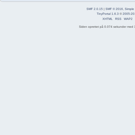
SMF 2.0.15
|
SMF © 2016
,
Simple
TinyPortal 1.6.3
©
2005-20
XHTML
RSS
WAP2
Siden oprettet på 0.074 sekunder med 1