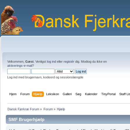
Velkommen,
Gæst
. Venligst
log ind
eller
registér
dig. Modtog du ikke en
aktiverings-e-mail?
Log ind med brugernavn, kodeord og sessionslængde
Hjem
Forum
Hjælp
Leksikon
Galleri
Søg
Kalender
TinyPortal
Staff Li
Dansk Fjerkræ Forum
»
Forum
»
Hjælp
SMF Brugerhjælp