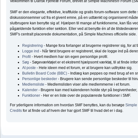
Velkommen til Dansk Fjerkræ Forum, drevet af Simple Machines® Forum (SM
SMF er den elegante, effektive, kraftfulde og gratis forum-software som dette 
diskussionsemner ud fra et givent emne, på en udtænkt og organiseret måde
slutbrugere kan benytte sig af. Hjælpen til mange af funktionerne, kan fås ve
pågældende funktion eller sektion. Eller ved at benytte én af de tilstedeværend
SMF's centralt placerede dokumentation, på Simple Machines officielle side.
Registrering
- Mange fora forlanger at brugerne registrerer sig, for at 
Logge ind
- Når først brugere er registreret, skal de logge ind på dere
Profil
- Hvert medlem har sin egen personlige profil.
Søg
- Søgeværktøjet er et ekstremt hjælpsomt værktøj, til at finde inf
At poste
- Hele ideen med et forum, er at brugere kan udtrykke sig.
Bulletin Board Code (BBC)
- Indlæg kan peppes op med brug af en 
Personlige beskeder
- Brugere kan sende personlige beskeder til hi
Medlemsliste
- Medlemslisten viser alle medlemmerne i et forum.
Kalender
- Brugere kan med kalenderen holde styr på begivenheder, f
Funktioner
- Her er en liste over de populæreste funktioner i SMF.
For yderligere information om hvordan SMF benyttes, kan du besøge
Simple
Credits
for at finde ud af hvem der har gjort SMF til hvad det er i dag.