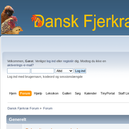
Velkommen,
Gæst
. Venligst
log ind
eller
registér
dig. Modtog du ikke en
aktiverings-e-mail?
Log ind med brugernavn, kodeord og sessionslængde
Hjem
Forum
Hjælp
Leksikon
Galleri
Søg
Kalender
TinyPortal
Staff Li
Dansk Fjerkræ Forum
»
Forum
Generelt