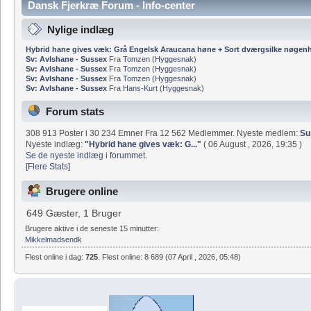
Dansk Fjerkræ Forum - Info-center
Nylige indlæg
Hybrid hane gives væk: Grå Engelsk Araucana høne + Sort dværgsilke nøgen
Sv: Avlshane - Sussex
Fra
Tomzen
(
Hyggesnak
)
Sv: Avlshane - Sussex
Fra
Tomzen
(
Hyggesnak
)
Sv: Avlshane - Sussex
Fra
Tomzen
(
Hyggesnak
)
Sv: Avlshane - Sussex
Fra
Hans-Kurt
(
Hyggesnak
)
Forum stats
308 913 Poster i 30 234 Emner Fra 12 562 Medlemmer. Nyeste medlem:
Su
Nyeste indlæg:
"
Hybrid hane gives væk: G...
"
( 06 August , 2026, 19:35 )
Se de nyeste indlæg i forummet.
[Flere Stats]
Brugere online
649 Gæster, 1 Bruger
Brugere aktive i de seneste 15 minutter:
Mikkelmadsendk
Flest online i dag:
725
. Flest online: 8 689 (07 April , 2026, 05:48)