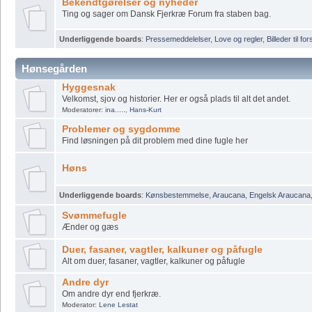
Bekendtgørelser og nyheder
Ting og sager om Dansk Fjerkræ Forum fra staben bag.
Underliggende boards
:
Pressemeddelelser
,
Love og regler
,
Billeder til fo
Hønsegården
Hyggesnak
Velkomst, sjov og historier. Her er også plads til alt det andet.
Moderatorer:
ina.....
,
Hans-Kurt
Problemer og sygdomme
Find løsningen på dit problem med dine fugle her
Høns
Underliggende boards
:
Kønsbestemmelse
,
Araucana
,
Engelsk Araucana
Svømmefugle
Ænder og gæs
Duer, fasaner, vagtler, kalkuner og påfugle
Alt om duer, fasaner, vagtler, kalkuner og påfugle
Andre dyr
Om andre dyr end fjerkræ.
Moderator:
Lene Lestat