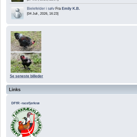
Bielefelder i sølv
Fra
Emily K.B.
[04 Juli , 2026, 16:23]
Se seneste billeder
Links
DFfR -racefjerkræ