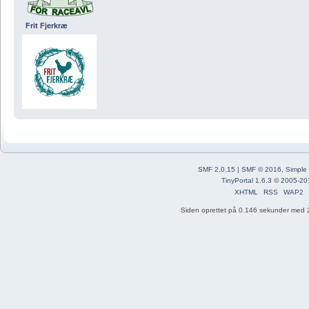
Frit Fjerkræ
SMF 2.0.15
|
SMF © 2016
,
Simple
TinyPortal 1.6.3
©
2005-20
XHTML
RSS
WAP2
Siden oprettet på 0.146 sekunder med 2