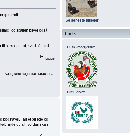
er generelt
Se seneste billeder
lling), og skallen bliver også
Links
r til at makke ret, hvad så med
DFfR -racefjerkræ
Logget
, ~1 dværg silke nøgenhals+araucana
.
Frit Fjerkræ
g bogstaver. Tag et billede og
skab finde ud af hvordan i kan