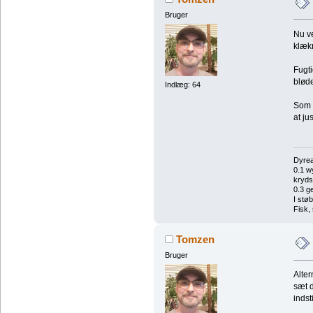
Bruger
Nu ve
klækn
Fugti
blød
Indlæg: 64
Som s
at ju
Dyrea
0.1 w
kryds
0.3 g
I stø
Fisk,
Tomzen
Bruger
Alter
sæt d
indst