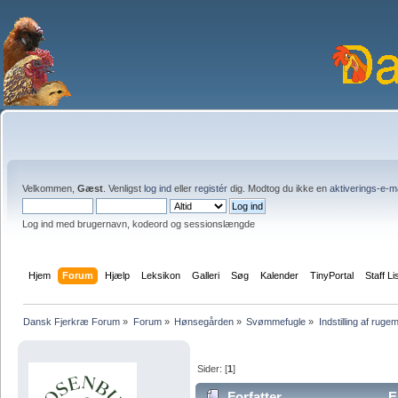
Velkommen,
Gæst
. Venligst
log ind
eller
registér
dig. Modtog du ikke en
aktiverings-e-m
Log ind med brugernavn, kodeord og sessionslængde
Hjem
Forum
Hjælp
Leksikon
Galleri
Søg
Kalender
TinyPortal
Staff Li
Dansk Fjerkræ Forum
»
Forum
»
Hønsegården
»
Svømmefugle
»
Indstilling af ruge
Sider: [
1
]
Forfatter
Em