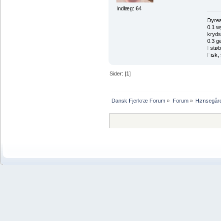
Indlæg: 64
Dyrea
0.1 w
kryds
0.3 g
I stø
Fisk,
Sider: [
1
]
Dansk Fjerkræ Forum
»
Forum
»
Hønsegår