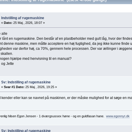
Indstilling af rugemaskine
«
Dato:
25 Maj , 2026, 18:07 »
 alle
r lånt en rugemaskine. Den består af en plastbeholder med gult låg, hvor der findes
ånt denne maskine, men måtte acceptere en høj fugtighed, da jeg ikke kunne finde ud
igheden var derfor høj, ca 70%, gennem hele processen. Der var ællinger i æggen
 skallen.
nogen hjælpe med henvisning til en manual?
 og Jette
Sv: Indstilling af rugemaskine
«
Svar #1 Dato:
25 Maj , 2026, 19:25 »
I kender eller kan se navnet på maskinen, er der måske mulighed for at søge en man
enlig hilsen Egon Jensen - 1 dværgsussex høne - og en guldfasan hane.
www.egonnyt.dk
Sv: Indstilling af rugemaskine