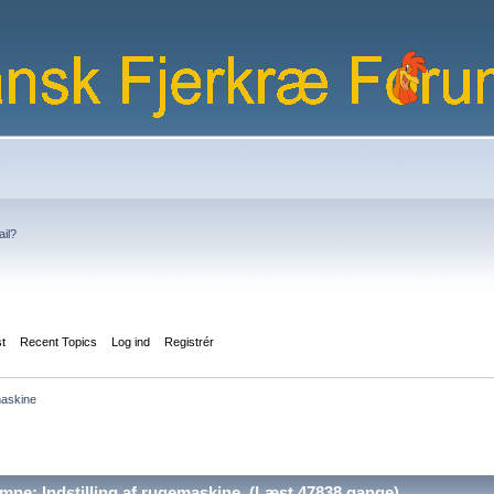
ail?
st
Recent Topics
Log ind
Registrér
maskine
ne: Indstilling af rugemaskine (Læst 47838 gange)