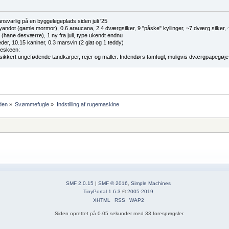
nsvarlig på en byggelegeplads siden juli '25
yandot (gamle mormor), 0.6 araucana, 2.4 dværgsilker, 9 "påske" kyllinger, ~7 dværg silker
 (hane desværre), 1 ny fra juli, type ukendt endnu
eder, 10.15 kaniner, 0.3 marsvin (2 glat og 1 teddy)
beskeen:
 sikkert ungefødende tandkarper, rejer og maller. Indendørs tamfugl, muligvis dværgpapegøje
den
»
Svømmefugle
»
Indstilling af rugemaskine
SMF 2.0.15
|
SMF © 2016
,
Simple Machines
TinyPortal 1.6.3
©
2005-2019
XHTML
RSS
WAP2
Siden oprettet på 0.05 sekunder med 33 forespørgsler.