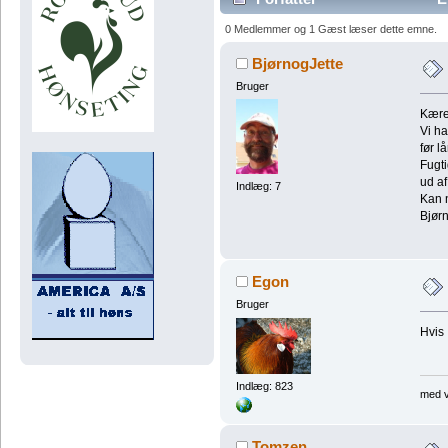
0 Medlemmer og 1 Gæst læser dette emne.
BjørnogJette
Bruger
Kære
Vi ha
før l
Fugt
ud af
Indlæg: 7
Kan 
Bjørn
Egon
Bruger
Hvis 
Indlæg: 823
med v
Tomzen