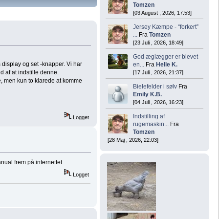
Tomzen
[03 August , 2026, 17:53]
Jersey Kæmpe - “forkert”
...
Fra
Tomzen
[23 Juli , 2026, 18:49]
God æglægger er blevet
 display og set -knapper. Vi har
en...
Fra
Helle K.
 af at indstille denne.
[17 Juli , 2026, 21:37]
e, men kun to klarede at komme
Bielefelder i sølv
Fra
Emily K.B.
[04 Juli , 2026, 16:23]
Indstilling af
Logget
rugemaskin...
Fra
Tomzen
[28 Maj , 2026, 22:03]
ual frem på internettet.
Logget