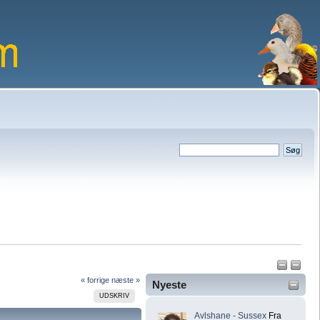
« forrige
næste »
Nyeste
UDSKRIV
Avlshane - Sussex
Fra