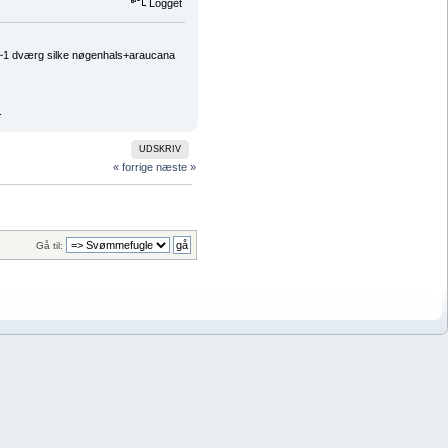
Logget
, ~1 dværg silke nøgenhals+araucana
.
UDSKRIV
« forrige
næste »
Gå til: