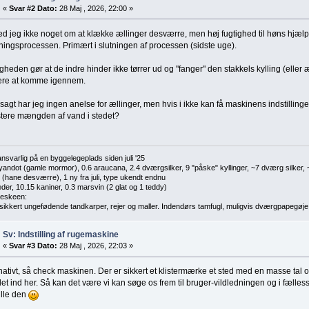
«
Svar #2 Dato:
28 Maj , 2026, 22:00 »
d jeg ikke noget om at klække ællinger desværre, men høj fugtighed til høns hjælp
ingsprocessen. Primært i slutningen af processen (sidste uge).
gheden gør at de indre hinder ikke tørrer ud og "fanger" den stakkels kylling (eller æ
ere at komme igennem.
agt har jeg ingen anelse for ællinger, men hvis i ikke kan få maskinens indstillinge
stere mængden af vand i stedet?
nsvarlig på en byggelegeplads siden juli '25
yandot (gamle mormor), 0.6 araucana, 2.4 dværgsilker, 9 "påske" kyllinger, ~7 dværg silker
 (hane desværre), 1 ny fra juli, type ukendt endnu
eder, 10.15 kaniner, 0.3 marsvin (2 glat og 1 teddy)
beskeen:
 sikkert ungefødende tandkarper, rejer og maller. Indendørs tamfugl, muligvis dværgpapegøje
Sv: Indstilling af rugemaskine
«
Svar #3 Dato:
28 Maj , 2026, 22:03 »
nativt, så check maskinen. Der er sikkert et klistermærke et sted med en masse tal o
et ind her. Så kan det være vi kan søge os frem til bruger-vildledningen og i fælles
ille den