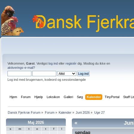
Velkommen,
Gæst
. Venligst
log ind
eller
registér
dig. Modtog du ikke en
aktiverings-e-mail?
Log ind med brugernavn, kodeord og sessionslængde
Hjem
Forum
Hjælp
Leksikon
Galleri
Søg
Kalender
TinyPortal
Staff Li
Dansk Fjerkræ Forum
»
Forum
»
Kalender
»
Juni 2026
»
Uge 27
«
Jun
Maj 2026
s
m
t
o
t
f
l
søndag