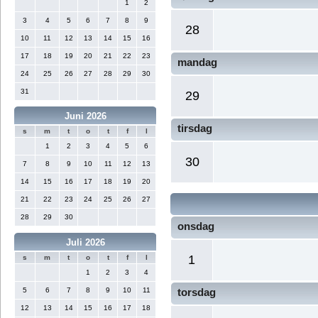
1
2
3
4
5
6
7
8
9
28
10
11
12
13
14
15
16
17
18
19
20
21
22
23
mandag
24
25
26
27
28
29
30
31
29
Juni 2026
tirsdag
s
m
t
o
t
f
l
1
2
3
4
5
6
30
7
8
9
10
11
12
13
14
15
16
17
18
19
20
21
22
23
24
25
26
27
28
29
30
onsdag
Juli 2026
1
s
m
t
o
t
f
l
1
2
3
4
5
6
7
8
9
10
11
torsdag
12
13
14
15
16
17
18