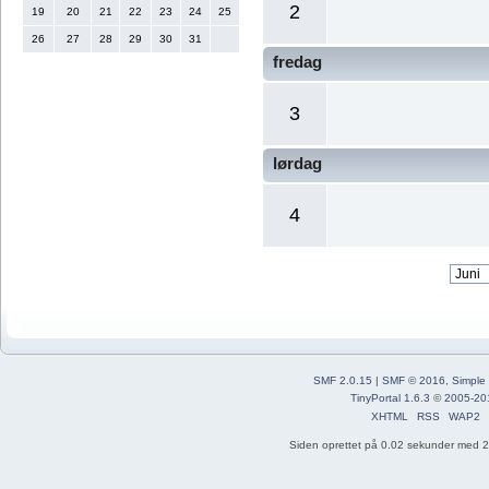
2
19
20
21
22
23
24
25
26
27
28
29
30
31
fredag
3
lørdag
4
SMF 2.0.15
|
SMF © 2016
,
Simple
TinyPortal 1.6.3
©
2005-20
XHTML
RSS
WAP2
Siden oprettet på 0.02 sekunder med 21