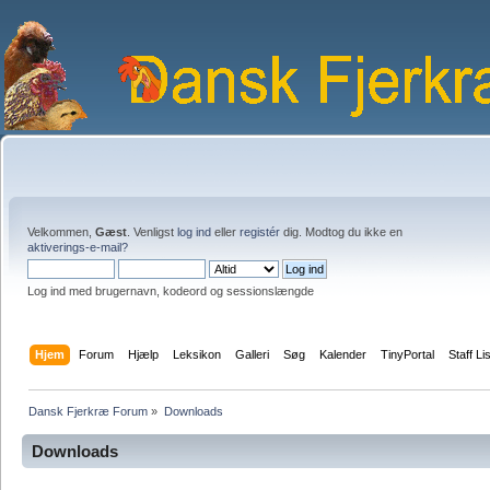
Velkommen,
Gæst
. Venligst
log ind
eller
registér
dig. Modtog du ikke en
aktiverings-e-mail?
Log ind med brugernavn, kodeord og sessionslængde
Hjem
Forum
Hjælp
Leksikon
Galleri
Søg
Kalender
TinyPortal
Staff Li
Dansk Fjerkræ Forum
»
Downloads
Downloads