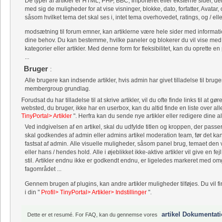
De typer af artikler er HTML, PHP, BBC, Importeret eller eksterne sider, der
med sig de muligheder for at vise visninger, blokke, dato, forfatter, Avatar
såsom hvilket tema det skal ses i, intet tema overhovedet, ratings, og / el
modsætning til forum emner, kan artiklerne være hele sider med information,
dine behov. Du kan bestemme, hvilke paneler og blokerer du vil vise med de
kategorier eller artikler. Med denne form for fleksibilitet, kan du oprette
...
Bruger
:
Alle brugere kan indsende artikler, hvis admin har givet tilladelse til bruge
membergroup grundlag.
Forudsat du har tilladelse til at skrive artikler, vil du ofte finde links til at
websted, du bruger, ikke har en userbox, kan du altid finde en liste over alle 
TinyPortal> Artikler
". Herfra kan du sende nye artikler eller redigere dine a
Ved indgivelsen af ​​en artikel, skal du udfylde titlen og kroppen, der passe
skal godkendes af admin eller admins artikel moderation team, før det ka
fastsat af admin. Alle visuelle muligheder, såsom panel brug, temaet den vi
eller hans / hendes hold. Alle i øjeblikket ikke-aktive artikler vil give en fe
stil. Artikler endnu ikke er godkendt endnu, er ligeledes markeret med om
fagområdet ...
Gennem brugen af ​​plugins, kan andre artikler muligheder tilføjes. Du vil fi
i din "
Profil> TinyPortal> Artikler> Indstillinger
".
artikel Dokumentat
Dette er et resumé. For FAQ, kan du gennemse vores