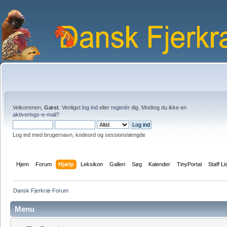
Velkommen,
Gæst
. Venligst
log ind
eller
registér
dig. Modtog du ikke en
aktiverings-e-mail?
Log ind med brugernavn, kodeord og sessionslængde
Hjem
Forum
Hjælp
Leksikon
Galleri
Søg
Kalender
TinyPortal
Staff Li
Dansk Fjerkræ Forum
Menu