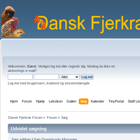
Velkommen,
Gæst
. Venligst
log ind
eller
registér
dig. Modtog du ikke en
aktiverings-e-mail?
Log ind med brugernavn, kodeord og sessionslængde
Hjem
Forum
Hjælp
Leksikon
Galleri
Søg
Kalender
TinyPortal
Staff Lis
Dansk Fjerkræ Forum
»
Forum
»
Søg
Udvidet søgning
Søg artikler
|
Søg Downloads Manager