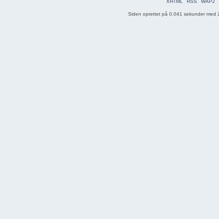
XHTML
RSS
WAP2
Siden oprettet på 0.041 sekunder med 2