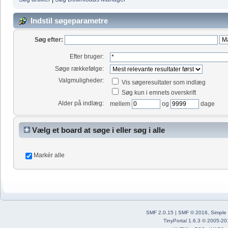
Indstil søgeparametre
Søg efter:
Efter bruger:
Søge rækkefølge:
Valgmuligheder:
Vis søgeresultater som indlæg
Søg kun i emnets overskrift
Alder på indlæg:
mellem
og
dage
Vælg et board at søge i eller søg i alle
Markér alle
SMF 2.0.15
|
SMF © 2016
,
Simple
TinyPortal 1.6.3
©
2005-20